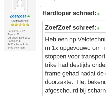
Hardloper schreef:
ZoefZoef
Kilometervreter
ZoefZoef schreef:
Berichten: 2.878
Topics: 30
Heb een hp Velotechni
Lid sinds: Dec 2017
Bedankt: 42
4456 x bedankt in
m 1x opgevouwd om m 
2452 berichten
stoppen voor transport
trike had destijds onde
frame gehad nadat de 
doorzakte. Het beken
afgescheurd bij scharn