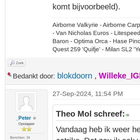
komt bijvoorbeeld).
Airborne Valkyrie - Airborne Car
- Van Nicholas Euros - Litespee
Baron - Optima Orca - Hase Pin
Quest 259 'Quifje' - Milan SL2 '
Zoek
blokdoorn
,
Willeke_I
Bedankt door:
27-Sep-2024, 11:54 PM
Theo Mol schreef:
_Peter
Opstapper
Vandaag heb ik weer he
Berichten: 34