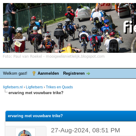
Welkom gast!
Aanmelden
Registreren
ligfietsers.nl
›
Ligfietsers
›
Trikes en Quads
ervaring met vouwbare trike?
elde waardering is 0
ervaring met vouwbare trike?
27-Aug-2024, 08:51 PM