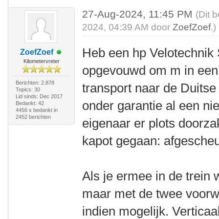
27-Aug-2024, 11:45 PM
(Dit 
2024, 04:39 AM door
ZoefZoef
.)
Heb een hp Velotechnik 
ZoefZoef
Kilometervreter
opgevouwd om m in een 
Berichten: 2.878
transport naar de Duitse 
Topics: 30
Lid sinds: Dec 2017
onder garantie al een n
Bedankt: 42
4456 x bedankt in
2452 berichten
eigenaar er plots doorz
kapot gegaan: afgescheur
Als je ermee in de trein 
maar met de twee voorw
indien mogelijk. Verticaa