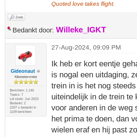
Quoted love takes flight.
Zoek
Willeke_IGKT
Bedankt door:
27-Aug-2024, 09:09 PM
Ik heb er kort eentje g
Gideonaut
is nogal een uitdaging, z
Kilometervreter
trein in is het nog ste
Berichten: 1.140
uiteindelijk in de trein t
Topics: 7
Lid sinds: Jun 2023
Bedankt: 2
voor anderen in de weg s
2207 x bedankt in
1109 berichten
het prima te doen, dan v
wielen eraf en hij past z