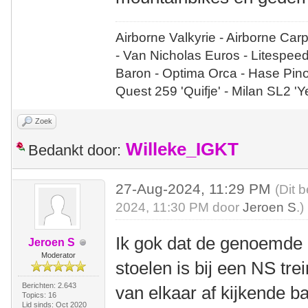
Airborne Valkyrie - Airborne Car
- Van Nicholas Euros - Litespee
Baron - Optima Orca - Hase Pin
Quest 259 'Quifje' - Milan SL2 '
Zoek
Willeke_IGKT
Bedankt door:
27-Aug-2024, 11:29 PM
(Dit 
2024, 11:30 PM door
Jeroen S
.)
Ik gok dat de genoemde 
Jeroen S
Moderator
stoelen is bij een NS tre
Berichten: 2.643
van elkaar af kijkende ba
Topics: 16
Lid sinds: Oct 2020