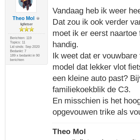
Vandaag heb ik weer heer
Theo Mol
Dat zou ik ook verder va
ligfietser
moet ik er eerst naartoe 
Berichten: 119
handig.
Topics: 11
Lid sinds: Sep 2020
Bedankt: 7
Ik weet dat er vouwbare t
189 x bedankt in 90
berichten
model dat lekker vlot fie
een kleine auto past? Bi
familiekoekblik de C3.
En misschien is het hoo
opgevouwen trike als vo
Theo Mol