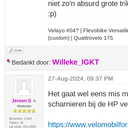
niet zo'n absurd grote tr
:p)
Velayo #
0
4?
| Flevobike Versati
(custom) | Quattrovelo 175
Zoek
Willeke_IGKT
Bedankt door:
27-Aug-2024, 09:37 PM
Het gaat wel eens mis m
Jeroen S
scharnieren bij de HP vel
Moderator
Berichten: 2.643
https://www.velomobilfor
Topics: 16
Lid sinds: Oct 2020