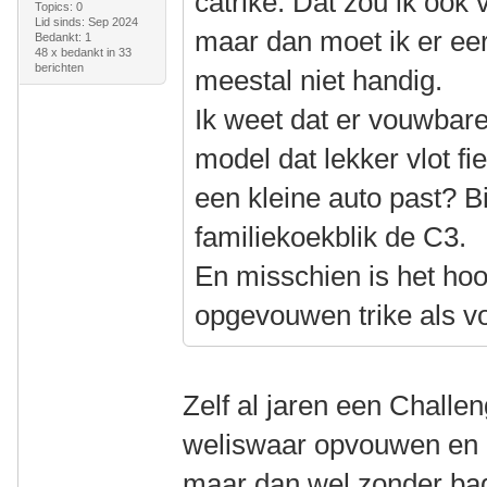
catrike. Dat zou ik ook 
Topics: 0
Lid sinds: Sep 2024
maar dan moet ik er eers
Bedankt: 1
48 x bedankt in 33
berichten
meestal niet handig.
Ik weet dat er vouwbare 
model dat lekker vlot fi
een kleine auto past? B
familiekoekblik de C3.
En misschien is het ho
opgevouwen trike als v
Zelf al jaren een Challen
weliswaar opvouwen en p
maar dan wel zonder bag