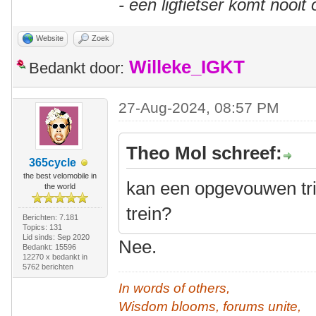
- een ligfietser komt nooit
Website
Zoek
Willeke_IGKT
Bedankt door:
27-Aug-2024, 08:57 PM
Theo Mol schreef:
365cycle
the best velomobile in
kan een opgevouwen tri
the world
trein?
Berichten: 7.181
Topics: 131
Lid sinds: Sep 2020
Nee.
Bedankt: 15596
12270 x bedankt in
5762 berichten
In words of others,
Wisdom blooms, forums unite,