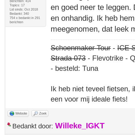
Berichten: 414
en goed neer te leggen. 
Topics: 17
Lid sinds: Oct 2018
Bedankt: 340
en onhandig. Ik heb hem 
754 x bedankt in 291
berichten
meegenomen, dat leek m
Schoenmaker Tour
-
ICE S
Strada 073
- Flevotrike - 
- besteld: Tuna
Ik heb niet teveel fietsen,
een voor mij ideale fiets!
Website
Zoek
Willeke_IGKT
Bedankt door: