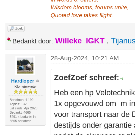
Wisdom blooms, forums unite,
Quoted love takes flight.
Zoek
Willeke_IGKT
,
Tijanu
Bedankt door:
28-Aug-2024, 10:21 AM
ZoefZoef schreef:
Hardloper
Kilometervreter
Heb een hp Velotechnik
Berichten: 4.192
1x opgevouwd om m in 
Topics: 132
Lid sinds: Apr 2023
voor transport naar de D
Bedankt: 4665
5491 x bedankt in
3565 berichten
destijds onder garantie