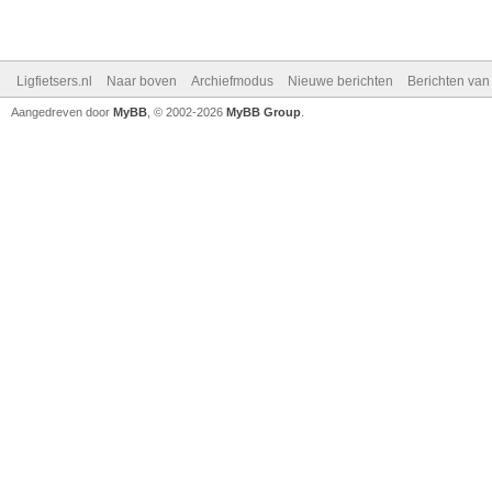
Ligfietsers.nl
Naar boven
Archiefmodus
Nieuwe berichten
Berichten va
Aangedreven door
MyBB
, © 2002-2026
MyBB Group
.