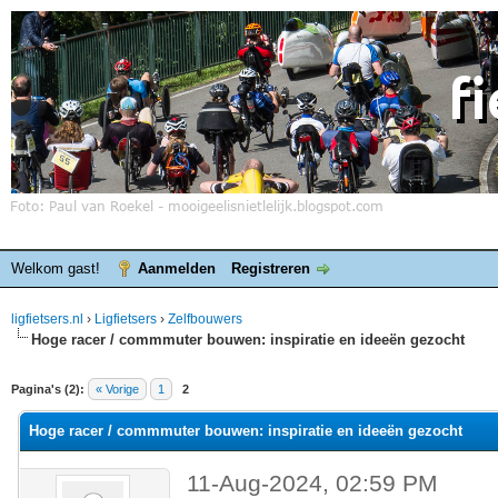
Welkom gast!
Aanmelden
Registreren
ligfietsers.nl
›
Ligfietsers
›
Zelfbouwers
Hoge racer / commmuter bouwen: inspiratie en ideeën gezocht
elde waardering is 0
Pagina's (2):
« Vorige
1
2
Hoge racer / commmuter bouwen: inspiratie en ideeën gezocht
11-Aug-2024, 02:59 PM