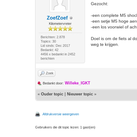
Gezocht:
-een complete M5 shock
ZoefZoef
-een setje M5 hoge aero
Kilometervreter
-een los voorwiel of ac
Berichten: 2.878
Doel is om de fiets al
Topics: 30
weg te krijgen.
Lid sinds: Dec 2017
Bedankt: 42
4456 x bedankt in 2452
berichten
Zoek
Willeke_IGKT
Bedankt door:
«
Ouder topic
|
Nieuwer topic
»
Afdrukversie weergeven
Gebruikers die dit topic lezen: 1 gast(en)