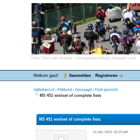
Welkom gast!
Aanmelden
Registreren
ligfietsers.nl
›
Prikbord
›
Gevraagd
›
Fiets gezocht
M5 451 wielset of complete fiets
0 stemmen - gemiddelde waardering is 0
1
2
3
4
5
M5 451 wielset of complete fiets
14-Apr-2024, 03:25 AM