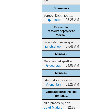
AM
Spammers
Vergeet Dick niet…...
qv-tester
— 08:25 AM
Flevo-trike
restauratieprojectje
afgero...
Woow dat ziet er goe...
ligfietsshop
— 07:49 AM
Milan 4.2
Mooi! en het geeft o...
Gideonaut
— 04:08 AM
Milan 4.2
Iets met info over m...
Arend-Jan
— 01:28 AM
Vandaag ben ik niet blij
omdat.....
Mijn proces bij een ...
Boyd Maduro
— 12:55