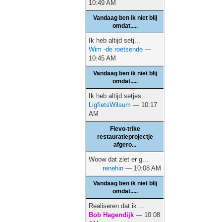
10:49 AM
Vandaag ben ik niet blij
omdat.....
Ik heb altijd setj...
Wim -de roetsende
—
10:45 AM
Vandaag ben ik niet blij
omdat.....
Ik heb altijd setjes...
LigfietsWilsum
— 10:17
AM
Flevo-trike
restauratieprojectje
afgero...
Woow dat ziet er g...
renehin
— 10:08 AM
Vandaag ben ik niet blij
omdat.....
Realiseren dat ik ...
Bob Hagendijk
— 10:08