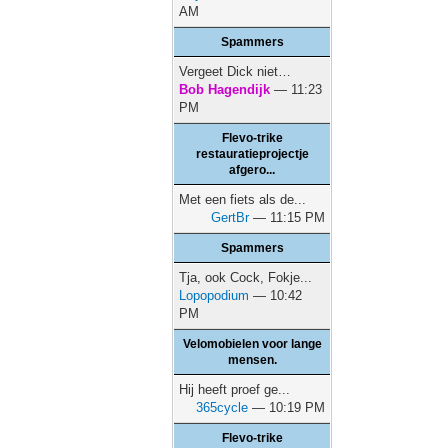
AM
Spammers
Vergeet Dick niet…
Bob Hagendijk
— 11:23
PM
Flevo-trike
restauratieprojectje
afgero...
Met een fiets als de...
GertBr
— 11:15 PM
Spammers
Tja, ook Cock, Fokje...
Lopopodium
— 10:42
PM
Velomobielen voor lange
mensen.
Hij heeft proef ge...
365cycle
— 10:19 PM
Flevo-trike