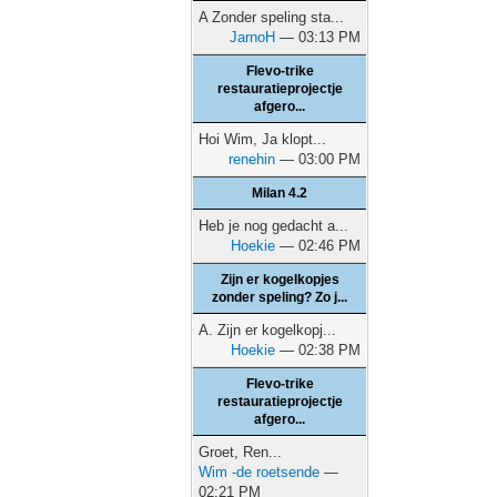
A Zonder speling sta...
JarnoH
— 03:13 PM
Flevo-trike
restauratieprojectje
afgero...
Hoi Wim, Ja klopt...
renehin
— 03:00 PM
Milan 4.2
Heb je nog gedacht a...
Hoekie
— 02:46 PM
Zijn er kogelkopjes
zonder speling? Zo j...
A. Zijn er kogelkopj...
Hoekie
— 02:38 PM
Flevo-trike
restauratieprojectje
afgero...
Groet, Ren...
Wim -de roetsende
—
02:21 PM