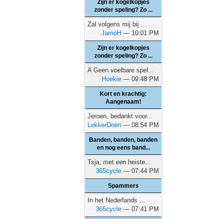
Zijn er kogelkopjes
zonder speling? Zo ...
Zal volgens mij bij ...
JarnoH
— 10:01 PM
Zijn er kogelkopjes
zonder speling? Zo ...
A Geen voelbare spel...
Hoekie
— 09:48 PM
Kort en krachtig:
Aangenaam!
Jeroen, bedankt voor...
LekkerDoen
— 08:54 PM
Banden, banden, banden
en nog eens band...
Tsja, met een heiste...
365cycle
— 07:44 PM
Spammers
In het Nederlands ...
365cycle
— 07:41 PM