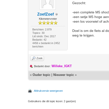
Gezocht:
-een complete M5 shock
ZoefZoef
-een setje M5 hoge aero
Kilometervreter
-een los voorwiel of ac
Berichten: 2.879
Doel is om de fiets al
Topics: 30
weg te krijgen.
Lid sinds: Dec 2017
Bedankt: 42
4456 x bedankt in 2452
berichten
Zoek
Willeke_IGKT
Bedankt door:
«
Ouder topic
|
Nieuwer topic
»
Afdrukversie weergeven
Gebruikers die dit topic lezen: 2 gast(en)