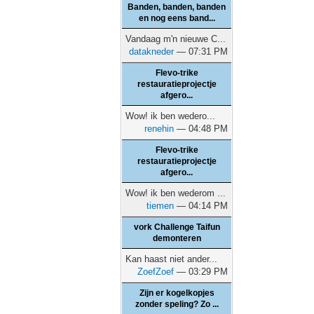
Banden, banden, banden
en nog eens band...
Vandaag m'n nieuwe C...
datakneder
— 07:31 PM
Flevo-trike
restauratieprojectje
afgero...
Wow! ik ben wedero...
renehin
— 04:48 PM
Flevo-trike
restauratieprojectje
afgero...
Wow! ik ben wederom ...
tiemen
— 04:14 PM
vork Challenge Taifun
demonteren
Kan haast niet ander...
ZoefZoef
— 03:29 PM
Zijn er kogelkopjes
zonder speling? Zo ...