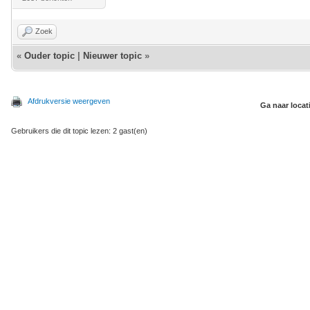
Zoek
«
Ouder topic
|
Nieuwer topic
»
Afdrukversie weergeven
Ga naar locat
Gebruikers die dit topic lezen: 2 gast(en)