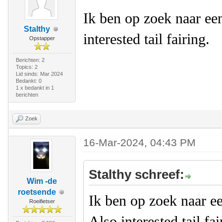
Ik ben op zoek naar ee
Stalthy
interested tail fairing.
Opstapper
Berichten: 2
Topics: 2
Lid sinds: Mar 2024
Bedankt: 0
1 x bedankt in 1
berichten
Zoek
16-Mar-2024, 04:43 PM
Stalthy schreef:
Wim -de
roetsende
Ik ben op zoek naar e
Roeifietser
Also interested tail fa