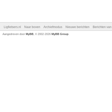
Ligfietsers.nl
Naar boven
Archiefmodus
Nieuwe berichten
Berichten va
Aangedreven door
MyBB
, © 2002-2026
MyBB Group
.