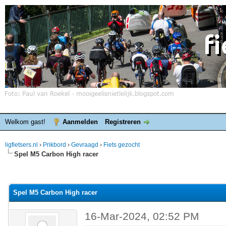
Welkom gast!
Aanmelden
Registreren
ligfietsers.nl
›
Prikbord
›
Gevraagd
›
Fiets gezocht
Spel M5 Carbon High racer
elde waardering is 0
Spel M5 Carbon High racer
16-Mar-2024, 02:52 PM