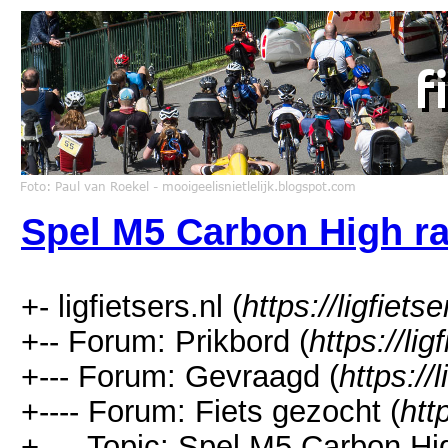
Spel M5 Carbon High r
+- ligfietsers.nl (
https://ligfietse
+-- Forum: Prikbord (
https://li
+--- Forum: Gevraagd (
https://
+---- Forum: Fiets gezocht (
htt
+---- Topic: Spel M5 Carbon Hig