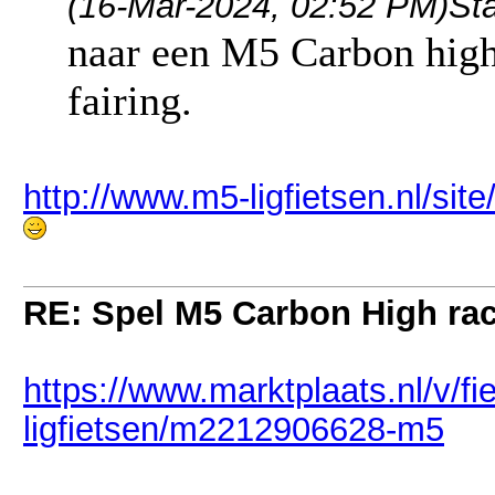
(16-Mar-2024, 02:52 PM)
St
naar een M5 Carbon highr
fairing.
http://www.m5-ligfietsen.nl/s
RE: Spel M5 Carbon High ra
https://www.marktplaats.nl/v/f
ligfietsen/m2212906628-m5