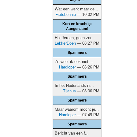
afgero...
Wat een werk maar de...
Fietsbennie
— 10:02 PM
Kort en krachtig:
Aangenaam!
Hoi Jeroen, geen zor...
LekkerDoen
— 08:27 PM
Spammers
Zo weet ik ook niet ...
Hardloper
— 08:26 PM
Spammers
In het Nederlands ni...
Tijanus
— 08:06 PM
Spammers
Maar waarom mocht je...
Hardloper
— 07:49 PM
Spammers
Bericht van een f...