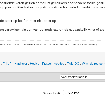
verschillende keren gezien dat forum gebruikers door andere forum gebr
p persoonlijke trekjes of op dingen die in het verleden verhitte discus
de sfeer op het forum er niet beter op.
nen verdwijnen als een van de moderatoren dit noodzakelijk vindt of al
.
5 Cmpct - Whike - Flevo bike, Flevo trike, beide alle wielen 20" en knik-kantel besturing,
n
,
ThijsR
,
Hardloper
,
Hoekie
,
Frutsel
,
voodoo
,
Thijs OO
,
Wim -de roetsen
Ga naar locatie: