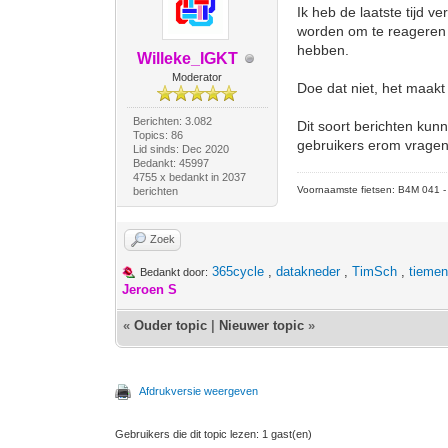
Ik heb de laatste tijd 
worden om te reageren o
hebben.
Willeke_IGKT
Moderator
Doe dat niet, het maakt 
Berichten: 3.082
Dit soort berichten kun
Topics: 86
gebruikers erom vragen
Lid sinds: Dec 2020
Bedankt: 45997
4755 x bedankt in 2037
Voornaamste fietsen: B4M 041 - M
berichten
Zoek
365cycle
,
datakneder
,
TimSch
,
tieme
Bedankt door:
Jeroen S
«
Ouder topic
|
Nieuwer topic
»
Afdrukversie weergeven
Gebruikers die dit topic lezen: 1 gast(en)