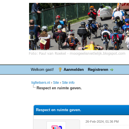
Welkom gast!
Aanmelden
Registreren
ligfietsers.nl
›
Site
›
Site info
Respect en ruimte geven.
0 stemmen - gemiddelde waardering is 0
1
2
3
4
5
Respect en ruimte geven.
26-Feb-2024, 01:36 PM