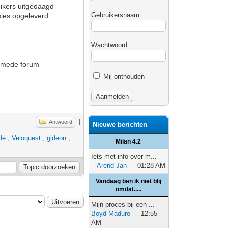
uikers uitgedaagd
Gebruikersnaam:
sies opgeleverd
Wachtwoord:
s mede forum
Mij onthouden
}
Antwoord
Nieuwe berichten
de
,
Veloquest
,
gideon
,
Milan 4.2
Iets met info over m...
Arend-Jan
— 01:28 AM
Vandaag ben ik niet blij
omdat.....
Mijn proces bij een ...
Boyd Maduro
— 12:55
AM