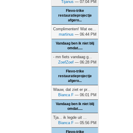
Tijanus
— 07:04 PM
Flevo-trike
restauratieprojectje
afgero...
Complimenten! Wat ee...
martinus
— 06:44 PM
Vandaag ben ik niet blij
omdat.....
- mn fiets vandaag g...
ZoefZoef
— 06:28 PM
Flevo-trike
restauratieprojectje
afgero...
Wauw, dat ziet er pr...
Bianca F
— 06:01 PM
Vandaag ben ik niet blij
omdat.....
Tja... ik legde uit ...
Bianca F
— 05:56 PM
Flevo-trike