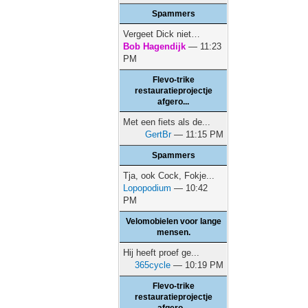
Spammers
Vergeet Dick niet…
Bob Hagendijk
— 11:23
PM
Flevo-trike
restauratieprojectje
afgero...
Met een fiets als de...
GertBr
— 11:15 PM
Spammers
Tja, ook Cock, Fokje...
Lopopodium
— 10:42
PM
Velomobielen voor lange
mensen.
Hij heeft proef ge...
365cycle
— 10:19 PM
Flevo-trike
restauratieprojectje