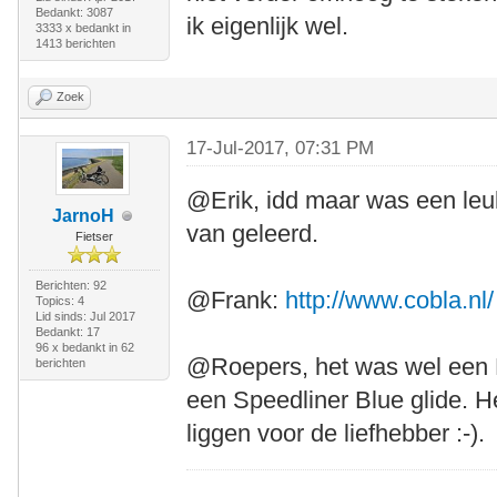
Bedankt: 3087
ik eigenlijk wel.
3333 x bedankt in
1413 berichten
Zoek
17-Jul-2017, 07:31 PM
@Erik, idd maar was een leu
JarnoH
van geleerd.
Fietser
Berichten: 92
@Frank:
http://www.cobla.nl/
Topics: 4
Lid sinds: Jul 2017
Bedankt: 17
96 x bedankt in 62
@Roepers, het was wel een M
berichten
een Speedliner Blue glide. He
liggen voor de liefhebber :-).