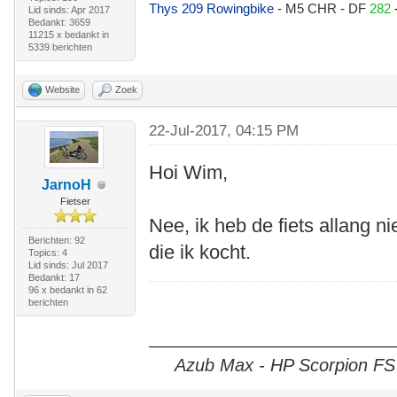
Thys 209 Rowingbike
- M5 CHR - DF
282
Lid sinds: Apr 2017
Bedankt: 3659
11215 x bedankt in
5339 berichten
Website
Zoek
22-Jul-2017, 04:15 PM
Hoi Wim,
JarnoH
Fietser
Nee, ik heb de fiets allang ni
Berichten: 92
die ik kocht.
Topics: 4
Lid sinds: Jul 2017
Bedankt: 17
96 x bedankt in 62
berichten
Azub Max - HP Scorpion FS 2