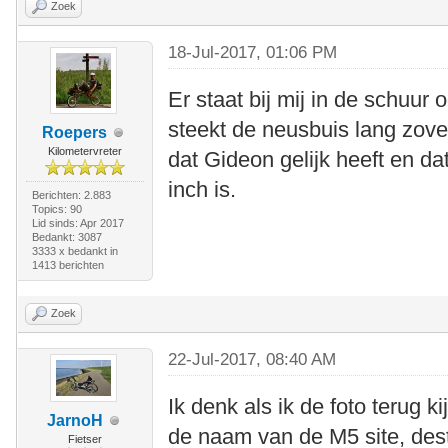
Zoek
18-Jul-2017, 01:06 PM
Er staat bij mij in de schuur
steekt de neusbuis lang zove
Roepers
Kilometervreter
dat Gideon gelijk heeft en da
inch is.
Berichten: 2.883
Topics: 90
Lid sinds: Apr 2017
Bedankt: 3087
3333 x bedankt in
1413 berichten
Zoek
22-Jul-2017, 08:40 AM
Ik denk als ik de foto terug ki
JarnoH
de naam van de M5 site, dest
Fietser