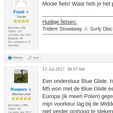
Mooie fiets! Waar heb je het
Frank
Toerder
Huidige fietsen:
Trident Stowaway -/- Surly Disc
Berichten: 650
Topics: 107
Lid sinds: Apr 2017
Bedankt: 58
96 x bedankt in 73
berichten
Website
Zoek
17-Jul-2017, 08:37 AM
Een onderstuur Blue Glide. I
M5 won met de Blue Glide een 
Roepers
Kilometervreter
Europa (ik meen Polen) gepr
mijn voorkeur lag bij de Midd
Berichten: 2.883
Topics: 90
niet verder omhoog te steke
Lid sinds: Apr 2017