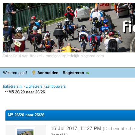
Welkom gast!
Aanmelden
Registreren
ligfietsers.nl
›
Ligfietsers
›
Zelfbouwers
M5 26/20 naar 26/26
elde waardering is 0
M5 26/20 naar 26/26
16-Jul-2017, 11:27 PM
(Dit bericht is 