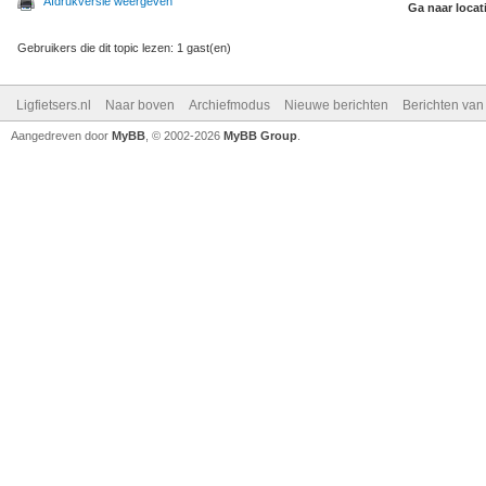
Afdrukversie weergeven
Ga naar locat
Gebruikers die dit topic lezen: 1 gast(en)
Ligfietsers.nl
Naar boven
Archiefmodus
Nieuwe berichten
Berichten va
Aangedreven door
MyBB
, © 2002-2026
MyBB Group
.