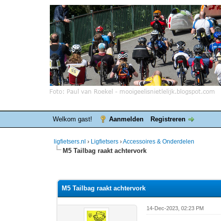
Welkom gast!
Aanmelden
Registreren
ligfietsers.nl
›
Ligfietsers
›
Accessoires & Onderdelen
M5 Tailbag raakt achtervork
0 stemmen - gemiddelde waardering is 0
1
2
3
4
5
M5 Tailbag raakt achtervork
14-Dec-2023, 02:23 PM