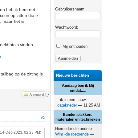
Gebruikersnaam:
 en heb ik hem net
sen op zitten die ik
, maar het is
Wachtwoord:
eeldfoto's vinden.
Mij onthouden
5-
ailbag op de zitting is
Nieuwe berichten
Vandaag ben ik blij
omdat.....
}
Antwoord
... ik in een flauw ...
datakneder
— 11:25 AM
Banden plakken:
#2
materialen en technieken
Hieronder die andere...
(14-Dec-2023, 02:23 PM)
Wim -de roetsende
—