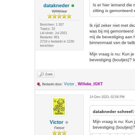
Is er hier iemand die 
datakneder
zitting is gemonteerd 
WAWelaar
Berichten: 1.307
Ik rijd zeker niet met d
Topics: 32
was bij mij gemonteerd 
Lid sinds: Jul 2021
mij de bevestiging aan 
Bedankt: 851
2718 x bedankt in 1230
binnenmaat van de tail
berichten
Mijn vraag is nu: Kun je
bevestiging (boutjes)? I
Zoek
Victor
,
Willeke_IGKT
Bedankt door:
14-Dec-2023, 02:56 PM
datakneder schreef:
Mijn vraag is nu: Kun 
Victor
bevestiging (boutjes)?
Fietser