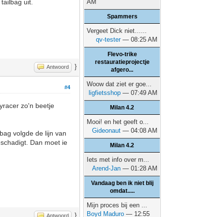
tailbag uit.
AM
Spammers
Vergeet Dick niet…...
qv-tester
— 08:25 AM
Flevo-trike
restauratieprojectje
}
Antwoord
afgero...
Woow dat ziet er goe...
#4
ligfietsshop
— 07:49 AM
yracer zo'n beetje
Milan 4.2
Mooi! en het geeft o...
Gideonaut
— 04:08 AM
lbag volgde de lijn van
beschadigt. Dan moet ie
Milan 4.2
Iets met info over m...
Arend-Jan
— 01:28 AM
Vandaag ben ik niet blij
omdat.....
Mijn proces bij een ...
Boyd Maduro
— 12:55
}
Antwoord