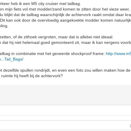
keer heb ik een M5 city cruiser met tailbag.
n mijn fiets vol met modder/zand komen te zitten door het vieze weer,
blijkt dat de tailbag waarschijnlijk de achtervork raakt omdat daar kras
 Dit kan ook door de overvloedig aangekoekte modder komen natuurlijk
ling.
zetten, of de zithoek vergroten, maar dat is allebei niet ideaal.
dat hij niet helemaal goed gemonteerd zit, maar ik kan nergens voorb
ailbag in combinatie met het geveerde shockproof frame:
http://www.m
b...Tail_Bags/
t dezelfde spullen rondrijdt, en even een foto zou willen maken hoe de t
uimte hij heeft bij de achtervork?