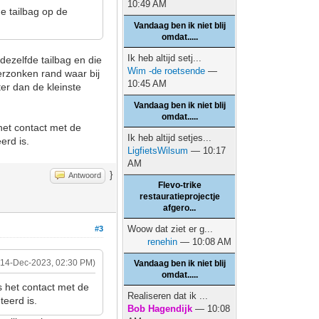
10:49 AM
de tailbag op de
Vandaag ben ik niet blij
omdat.....
Ik heb altijd setj...
dezelfde tailbag en die
Wim -de roetsende
—
verzonken rand waar bij
10:45 AM
ter dan de kleinste
Vandaag ben ik niet blij
omdat.....
 het contact met de
Ik heb altijd setjes...
erd is.
LigfietsWilsum
— 10:17
AM
}
Antwoord
Flevo-trike
restauratieprojectje
afgero...
Woow dat ziet er g...
#3
renehin
— 10:08 AM
(14-Dec-2023, 02:30 PM)
Vandaag ben ik niet blij
omdat.....
is het contact met de
Realiseren dat ik ...
teerd is.
Bob Hagendijk
— 10:08