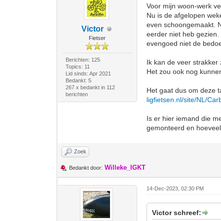
Voor mijn woon-werk ver
Nu is de afgelopen weke
even schoongemaakt. Nu 
Victor
eerder niet heb gezien.
Fietser
evengoed niet de bedoe
Berichten: 125
Ik kan de veer strakker 
Topics: 11
Het zou ook nog kunnen 
Lid sinds: Apr 2021
Bedankt: 5
267 x bedankt in 112
Het gaat dus om deze t
berichten
ligfietsen.nl/site/NL/Car
Is er hier iemand die me
gemonteerd en hoeveel r
Zoek
Willeke_IGKT
Bedankt door:
14-Dec-2023, 02:30 PM
Victor schreef: