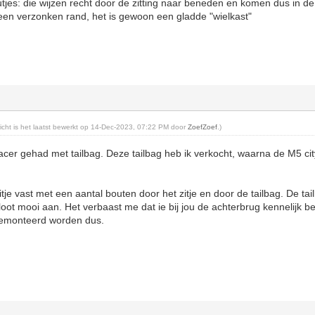
utjes: die wijzen recht door de zitting naar beneden en komen dus in de 
geen verzonken rand, het is gewoon een gladde "wielkast"
ericht is het laatst bewerkt op 14-Dec-2023, 07:22 PM door
ZoefZoef
.)
acer gehad met tailbag. Deze tailbag heb ik verkocht, waarna de M5 cit
itje vast met een aantal bouten door het zitje en door de tailbag. De tai
 sloot mooi aan. Het verbaast me dat ie bij jou de achterbrug kennelijk 
 gemonteerd worden dus.