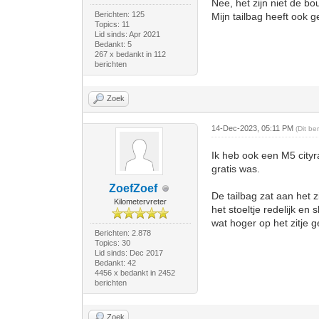
Nee, het zijn niet de bo
Berichten: 125
Mijn tailbag heeft ook 
Topics: 11
Lid sinds: Apr 2021
Bedankt: 5
267 x bedankt in 112
berichten
Zoek
14-Dec-2023, 05:11 PM
(Dit b
Ik heb ook een M5 cityr
gratis was.
ZoefZoef
De tailbag zat aan het z
Kilometervreter
het stoeltje redelijk en
wat hoger op het zitje
Berichten: 2.878
Topics: 30
Lid sinds: Dec 2017
Bedankt: 42
4456 x bedankt in 2452
berichten
Zoek