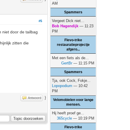
AM
Spammers
Vergeet Dick niet…
#5
Bob Hagendijk
— 11:23
PM
niet door de tailbag
Flevo-trike
jnlijk zitten die
restauratieprojectje
afgero...
Met een fiets als de...
GertBr
— 11:15 PM
Spammers
Tja, ook Cock, Fokje...
Lopopodium
— 10:42
PM
}
Antwoord
Velomobielen voor lange
mensen.
Hij heeft proef ge...
365cycle
— 10:19 PM
Flevo-trike