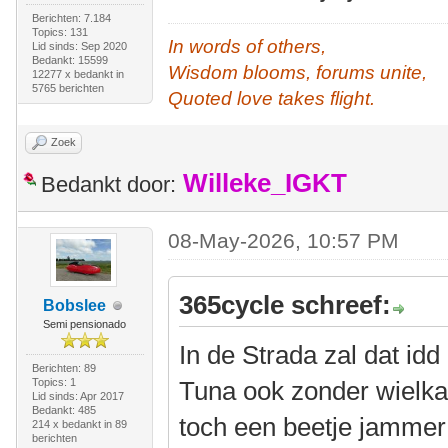
Berichten: 7.184
Topics: 131
In words of others,
Lid sinds: Sep 2020
Bedankt: 15599
Wisdom blooms, forums unite,
12277 x bedankt in
5765 berichten
Quoted love takes flight.
Zoek
Willeke_IGKT
Bedankt door:
08-May-2026, 10:57 PM
365cycle schreef:
Bobslee
Semi pensionado
In de Strada zal dat id
Berichten: 89
Topics: 1
Tuna ook zonder wielkap
Lid sinds: Apr 2017
Bedankt: 485
toch een beetje jamme
214 x bedankt in 89
berichten