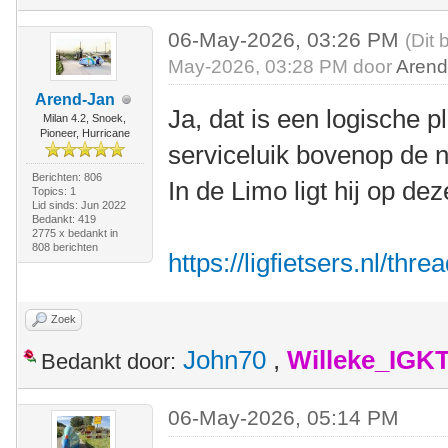
06-May-2026, 03:26 PM
(Dit 
May-2026, 03:28 PM door
Arend
Arend-Jan
Ja, dat is een logische p
Milan 4.2, Snoek,
Pioneer, Hurricane
serviceluik bovenop de
Berichten: 806
In de Limo ligt hij op dez
Topics: 1
Lid sinds: Jun 2022
Bedankt: 419
2775 x bedankt in
808 berichten
https://ligfietsers.nl/thr
Zoek
John70
,
Willeke_IGK
Bedankt door:
06-May-2026, 05:14 PM