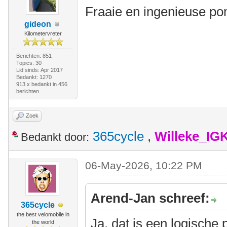
Fraaie en ingenieuse 
gideon
Kilometervreter
Berichten: 851
Topics: 30
Lid sinds: Apr 2017
Bedankt: 1270
913 x bedankt in 456
berichten
Zoek
365cycle
,
Willeke_IG
Bedankt door:
06-May-2026, 10:22 PM
Arend-Jan schreef:
365cycle
the best velomobile in
Ja, dat is een logische 
the world