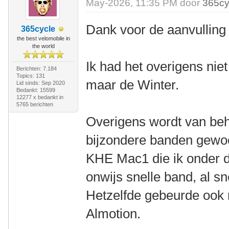
May-2026, 11:35 PM door
365cy
Dank voor de aanvulling
365cycle
the best velomobile in
the world
Ik had het overigens nie
Berichten: 7.184
Topics: 131
maar de Winter.
Lid sinds: Sep 2020
Bedankt: 15599
12277 x bedankt in
5765 berichten
Overigens wordt van beho
bijzondere banden gewo
KHE Mac1 die ik onder d
onwijs snelle band, al sn
Hetzelfde gebeurde ook 
Almotion.