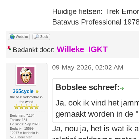
Huidige fietsen: Trek Emon
Batavus Professional 1978
Website
Zoek
Willeke_IGKT
Bedankt door:
09-May-2026, 02:02 AM
Bobslee schreef:
365cycle
the best velomobile in
Ja, ook ik vind het jam
the world
gemaakt worden in de 
Berichten: 7.184
Topics: 131
Lid sinds: Sep 2020
Ja, nou ja, het is wat ik 
Bedankt: 15599
12277 x bedankt in
5765 berichten