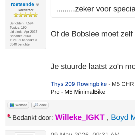
roetsende
.........zeker voor specia
Roeifietser
Berichten: 7.594
Topics: 190
Of de Bobslee moet zel
Lid sinds: Apr 2017
Bedankt: 3660
11216 x bedankt in
5340 berichten
Je stuurde laatst zo'n m
Thys 209 Rowingbike
- M5 CHR
Pro - M5 MinimalBike
Website
Zoek
Willeke_IGKT
,
Boyd 
Bedankt door:
09-May-2026, 09:31 AM