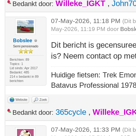
Willeke_IGKT
,
John7
Bedankt door:
07-May-2026, 11:18 PM
(Dit 
May-2026, 11:19 PM door
Bobsl
Bobslee
Dit bericht is gecensuree
Semi pensionado
is? Neem contact op me
Berichten: 89
Topics: 1
Lid sinds: Apr 2017
Bedankt: 485
Huidige fietsen: Trek Emon
214 x bedankt in 89
berichten
Batavus Professional 1978
Website
Zoek
365cycle
,
Willeke_IG
Bedankt door:
07-May-2026, 11:33 PM
(Dit 