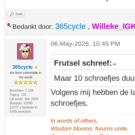
Zoek
365cycle
,
Willeke_IG
Bedankt door:
06-May-2026, 10:45 PM
Frutsel schreef:
365cycle
the best velomobile in
Maar 10 schroefjes duur
the world
Volgens mij hebben de l
Berichten: 7.184
Topics: 131
Lid sinds: Sep 2020
schroefjes.
Bedankt: 15599
12277 x bedankt in
5765 berichten
In words of others,
Wisdom blooms, forums unite,