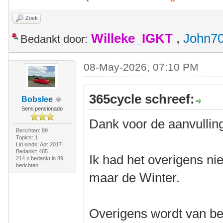
Zoek
Willeke_IGKT
,
John7
Bedankt door:
08-May-2026, 07:10 PM
365cycle schreef:
Bobslee
Semi pensionado
Dank voor de aanvullin
Berichten: 89
Topics: 1
Lid sinds: Apr 2017
Bedankt: 485
Ik had het overigens ni
214 x bedankt in 89
berichten
maar de Winter.
Overigens wordt van beh