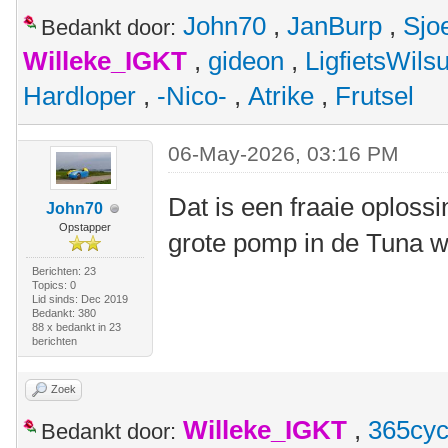
John70
,
JanBurp
,
Sjo
Bedankt door:
Willeke_IGKT
,
gideon
,
LigfietsWil
Hardloper
,
-Nico-
,
Atrike
,
Frutsel
06-May-2026, 03:16 PM
Dat is een fraaie oploss
John70
Opstapper
grote pomp in de Tuna 
Berichten: 23
Topics: 0
Lid sinds: Dec 2019
Bedankt: 380
88 x bedankt in 23
berichten
Zoek
Willeke_IGKT
,
365cyc
Bedankt door: