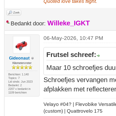
Quoted love takes flight.
Zoek
Willeke_IGKT
Bedankt door:
06-May-2026, 10:47 PM
Frutsel schreef:
Gideonaut
Kilometervreter
Maar 10 schroefjes duur
Berichten: 1.140
Schroefjes vervangen me
Topics: 7
Lid sinds: Jun 2023
Bedankt: 2
afplakken met reflectere
2207 x bedankt in
1109 berichten
Velayo #
0
4?
| Flevobike Versati
(custom) | Quattrovelo 175