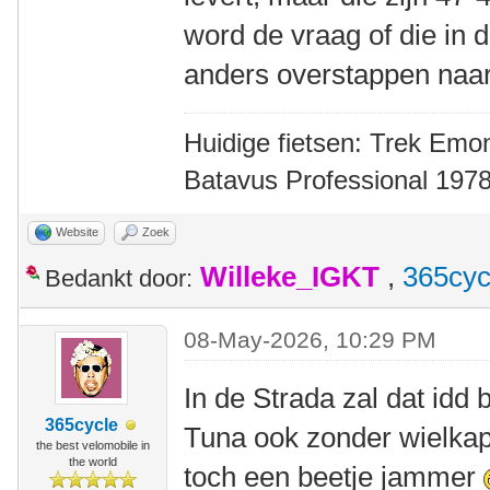
word de vraag of die in 
anders overstappen naar
Huidige fietsen: Trek Emon
Batavus Professional 1978
Website
Zoek
Willeke_IGKT
,
365cyc
Bedankt door:
08-May-2026, 10:29 PM
In de Strada zal dat idd
365cycle
Tuna ook zonder wielkap
the best velomobile in
the world
toch een beetje jammer