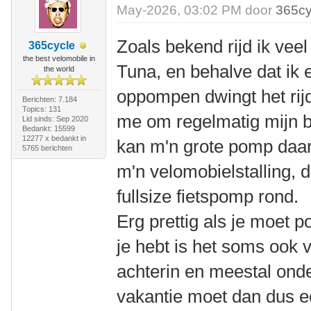
May-2026, 03:02 PM door
365cy
Zoals bekend rijd ik ve
365cycle
the best velomobile in
Tuna, en behalve dat ik 
the world
oppompen dwingt het rij
Berichten: 7.184
Topics: 131
me om regelmatig mijn b
Lid sinds: Sep 2020
Bedankt: 15599
12277 x bedankt in
kan m'n grote pomp daar
5765 berichten
m'n velomobielstalling, d
fullsize fietspomp rond.
Erg prettig als je moet 
je hebt is het soms ook v
achterin en meestal ond
vakantie moet dan dus ee