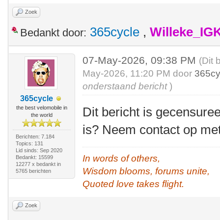
Zoek
365cycle
,
Willeke_IG
Bedankt door:
07-May-2026, 09:38 PM
(Dit 
May-2026, 11:20 PM door
365cy
onderstaand bericht
)
365cycle
the best velomobile in
Dit bericht is gecensuree
the world
is? Neem contact op me
Berichten: 7.184
Topics: 131
Lid sinds: Sep 2020
In words of others,
Bedankt: 15599
12277 x bedankt in
Wisdom blooms, forums unite,
5765 berichten
Quoted love takes flight.
Zoek