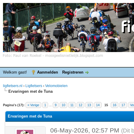
Welkom gast!
Aanmelden
Registreren
ligfietsers.nl
›
Ligfietsers
›
Velomobielen
Ervaringen met de Tuna
elde waardering is 5
Pagina's (17):
« Vorige
1
...
9
10
11
12
13
14
15
16
17
Vo
Ervaringen met de Tuna
06-May-2026, 02:57 PM
(Dit 