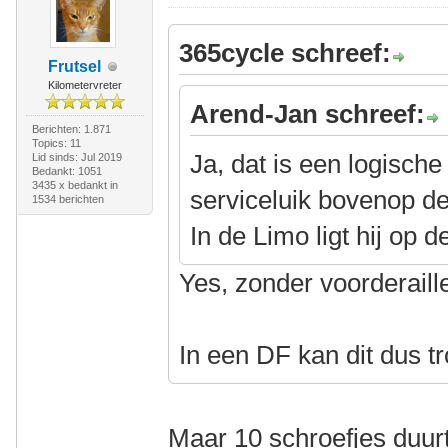
365cycle schreef:
Frutsel
Kilometervreter
Arend-Jan schreef:
Berichten: 1.871
Topics: 11
Ja, dat is een logische
Lid sinds: Jul 2019
Bedankt: 1051
3435 x bedankt in
serviceluik bovenop 
1534 berichten
In de Limo ligt hij op d
Yes, zonder voorderaill
In een DF kan dit dus t
Maar 10 schroefjes duurt