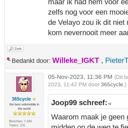
maar ik had hem voor een
zelfs nog voor een mooi
de Velayo zou ik dit nie
kom nevernooit meer aa
Zoek
Willeke_IGKT
,
Pieter
Bedankt door:
05-Nov-2023, 11:36 PM
(Dit 
2023, 11:42 PM door
365cycle
.)
365cycle
Joop99 schreef:
the best velomobile in
the world
Waarom maak je geen g
Berichten: 7.184
midden op de weg te fi
Topics: 131