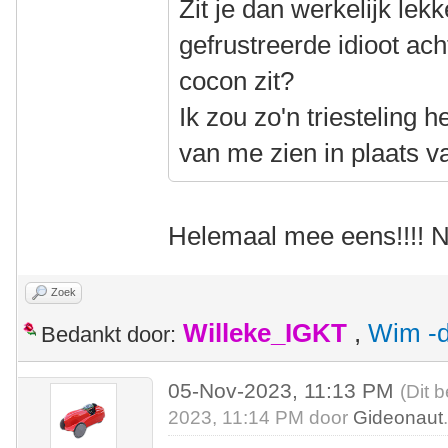
Zit je dan werkelijk lekk
gefrustreerde idioot acht
cocon zit?
Ik zou zo'n triesteling h
van me zien in plaats v
Helemaal mee eens!!!! N
Zoek
Willeke_IGKT
,
Wim -d
Bedankt door:
05-Nov-2023, 11:13 PM
(Dit 
2023, 11:14 PM door
Gideonaut