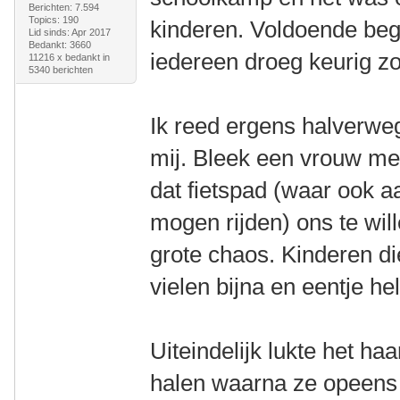
Berichten: 7.594
Topics: 190
kinderen. Voldoende bege
Lid sinds: Apr 2017
Bedankt: 3660
iedereen droeg keurig zo
11216 x bedankt in
5340 berichten
Ik reed ergens halverwe
mij. Bleek een vrouw me
dat fietspad (waar ook
mogen rijden) ons te wil
grote chaos. Kinderen d
vielen bijna en eentje he
Uiteindelijk lukte het haa
halen waarna ze opeens 