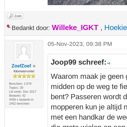
Zoek
Willeke_IGKT
,
Hoekie
Bedankt door:
05-Nov-2023, 09:38 PM
Joop99 schreef:
ZoefZoef
Kilometervreter
Waarom maak je geen g
Berichten: 2.879
midden op de weg te fi
Topics: 30
Lid sinds: Dec 2017
bent? Passeren wordt d
Bedankt: 42
4456 x bedankt in
2452 berichten
mopperen kun je altijd 
met een handkar de weg