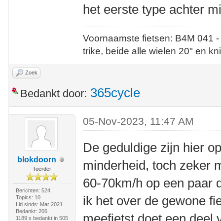
het eerste type achter mij
Voornaamste fietsen: B4M 041 -
trike, beide alle wielen 20" en kn
Zoek
365cycle
Bedankt door:
05-Nov-2023, 11:47 AM
De geduldige zijn hier op
blokdoorn
minderheid, toch zeker m
Toerder
60-70km/h op een paar d
Berichten: 524
ik het over de gewone fie
Topics: 10
Lid sinds: Mar 2021
Bedankt: 206
meefietst doet een deel 
1189 x bedankt in 505