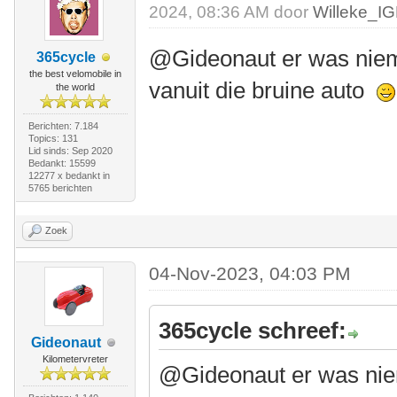
2024, 08:36 AM door
Willeke_I
@Gideonaut er was niema
365cycle
the best velomobile in
vanuit die bruine auto
the world
Berichten: 7.184
Topics: 131
Lid sinds: Sep 2020
Bedankt: 15599
12277 x bedankt in
5765 berichten
Zoek
04-Nov-2023, 04:03 PM
365cycle schreef:
Gideonaut
Kilometervreter
@Gideonaut er was niem