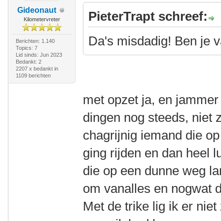
Gideonaut
PieterTrapt schreef:
Kilometervreter
Da's misdadig! Ben je 
Berichten: 1.140
Topics: 7
Lid sinds: Jun 2023
Bedankt: 2
2207 x bedankt in
1109 berichten
met opzet ja, en jammer
dingen nog steeds, niet 
chagrijnig iemand die op
ging rijden en dan heel l
die op een dunne weg l
om vanalles en nogwat d
Met de trike lig ik er ni