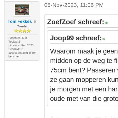
05-Nov-2023, 11:06 PM
ZoefZoef schreef:
Tom Fekkes
Toerder
Joop99 schreef:
Berichten: 658
Topics: 2
Lid sinds: Feb 2023
Waarom maak je geen 
Bedankt: 21
1109 x bedankt in 594
berichten
midden op de weg te fi
75cm bent? Passeren w
ze gaan mopperen kun j
je morgen met een han
oude met van die grot