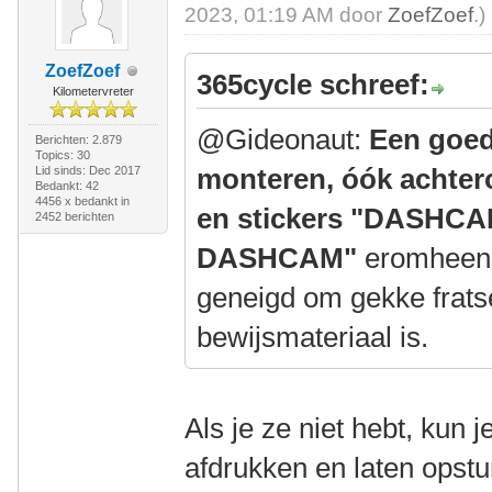
2023, 01:19 AM door
ZoefZoef
.)
ZoefZoef
365cycle schreef:
Kilometervreter
@Gideonaut:
Een goed 
Berichten: 2.879
Topics: 30
monteren, óók achterop
Lid sinds: Dec 2017
Bedankt: 42
4456 x bedankt in
en stickers "DASHCA
2452 berichten
DASHCAM"
eromheen.
geneigd om gekke fratse
bewijsmateriaal is.
Als je ze niet hebt, kun 
afdrukken en laten opstu