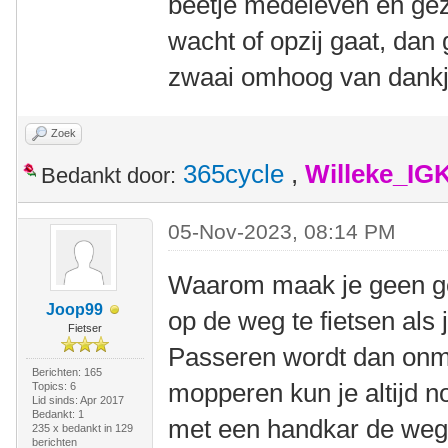
beetje medeleven en gez
wacht of opzij gaat, dan
zwaai omhoog van dankje
Zoek
365cycle
,
Willeke_IG
Bedankt door:
05-Nov-2023, 08:14 PM
Waarom maak je geen ge
Joop99
op de weg te fietsen als
Fietser
Passeren wordt dan onmo
Berichten: 165
mopperen kun je altijd n
Topics: 6
Lid sinds: Apr 2017
Bedankt: 1
met een handkar de weg 
235 x bedankt in 129
berichten