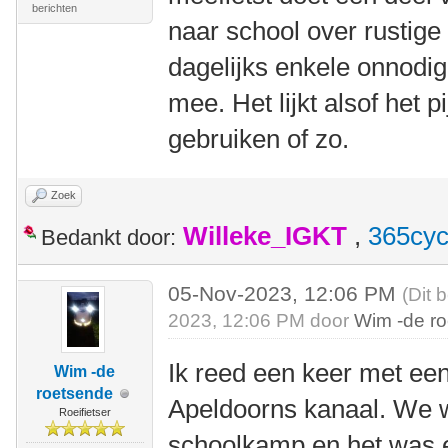
berichten
naar school over rustige
dagelijks enkele onnodig
mee. Het lijkt alsof het 
gebruiken of zo.
Zoek
Willeke_IGKT
,
365cyc
Bedankt door:
05-Nov-2023, 12:06 PM
(Dit 
2023, 12:06 PM door
Wim -de r
Ik reed een keer met een
Wim -de
roetsende
Apeldoorns kanaal. We 
Roeifietser
schoolkamp en het was 