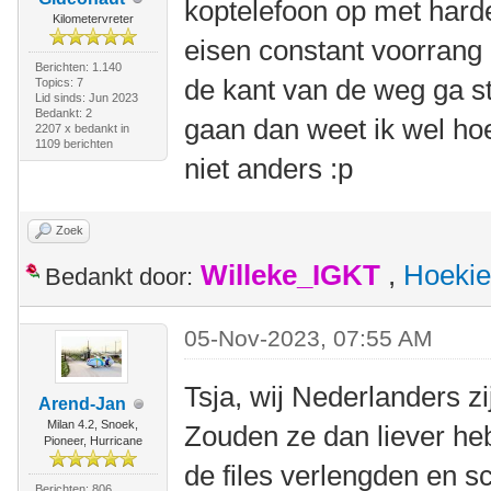
koptelefoon op met hard
Kilometervreter
eisen constant voorrang 
Berichten: 1.140
de kant van de weg ga st
Topics: 7
Lid sinds: Jun 2023
Bedankt: 2
gaan dan weet ik wel hoe
2207 x bedankt in
1109 berichten
niet anders :p
Zoek
Willeke_IGKT
,
Hoekie
Bedankt door:
05-Nov-2023, 07:55 AM
Tsja, wij Nederlanders zi
Arend-Jan
Milan 4.2, Snoek,
Zouden ze dan liever he
Pioneer, Hurricane
de files verlengden en 
Berichten: 806