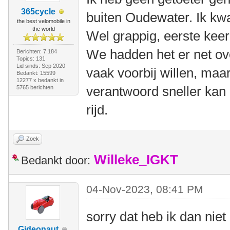
365cycle
buiten Oudewater. Ik k
the best velomobile in
the world
Wel grappig, eerste keer
We hadden het er net ov
Berichten: 7.184
Topics: 131
Lid sinds: Sep 2020
vaak voorbij willen, maar
Bedankt: 15599
12277 x bedankt in
verantwoord sneller kan d
5765 berichten
rijd.
Zoek
Willeke_IGKT
Bedankt door:
04-Nov-2023, 08:41 PM
sorry dat heb ik dan niet
Gideonaut