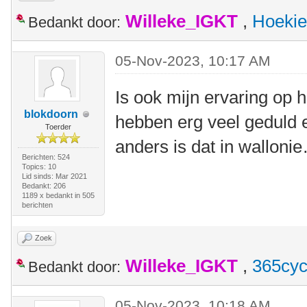
Willeke_IGKT
,
Hoekie
Bedankt door:
05-Nov-2023, 10:17 AM
Is ook mijn ervaring op h
blokdoorn
hebben erg veel geduld e
Toerder
anders is dat in walloni
Berichten: 524
Topics: 10
Lid sinds: Mar 2021
Bedankt: 206
1189 x bedankt in 505
berichten
Zoek
Willeke_IGKT
,
365cyc
Bedankt door:
05-Nov-2023, 10:18 AM