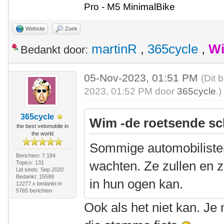
Pro - M5 MinimalBike
Website
Zoek
martinR
,
365cycle
,
Wi
Bedankt door:
05-Nov-2023, 01:51 PM
(Dit 
2023, 01:52 PM door
365cycle
.)
365cycle
Wim -de roetsende sc
the best velomobile in
the world
Sommige automobiliste
Berichten: 7.184
wachten. Ze zullen en 
Topics: 131
Lid sinds: Sep 2020
Bedankt: 15599
in hun ogen kan.
12277 x bedankt in
5765 berichten
Ook als het niet kan. J