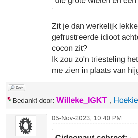
die grote wielen en ee
Zit je dan werkelijk lekke
gefrustreerde idioot achte
cocon zit?
Ik zou zo'n triesteling he
me zien in plaats van hi
Zoek
Willeke_IGKT
,
Hoekie
Bedankt door:
05-Nov-2023, 10:40 PM
Gideonaut schreef: