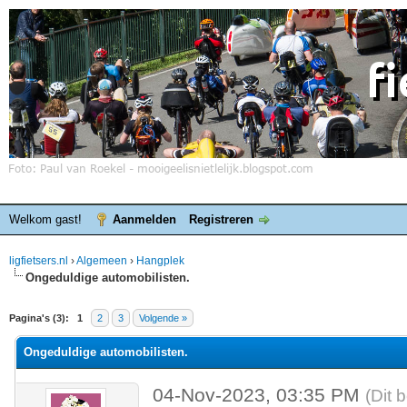
Welkom gast!
Aanmelden
Registreren
ligfietsers.nl
›
Algemeen
›
Hangplek
Ongeduldige automobilisten.
elde waardering is 0
Pagina's (3):
1
2
3
Volgende »
Ongeduldige automobilisten.
04-Nov-2023, 03:35 PM
(Dit 