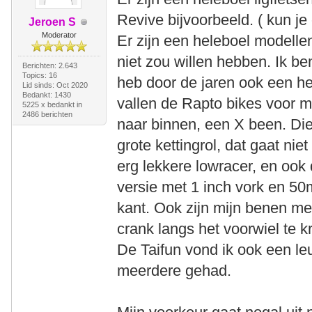
Revive bijvoorbeeld. ( kun je o
Jeroen S
Moderator
Er zijn een heleboel modellen
niet zou willen hebben. Ik b
Berichten: 2.643
Topics: 16
heb door de jaren ook een he
Lid sinds: Oct 2020
Bedankt: 1430
vallen de Rapto bikes voor mij
5225 x bedankt in
2486 berichten
naar binnen, een X been. Di
grote kettingrol, dat gaat ni
erg lekkere lowracer, en ook
versie met 1 inch vork en 50
kant. Ook zijn mijn benen m
crank langs het voorwiel te kr
De Taifun vond ik ook een le
meerdere gehad.