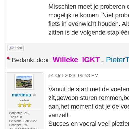
Misschien moet je proberen o
mogelijk te komen. Niet pro
fiets in evenwicht houden. Al
zitten is de volgende stap éé
Zoek
Willeke_IGKT
,
Pieter
Bedankt door:
14-Oct-2023, 06:53 PM
Vanuit de start met de voeten 
martinus
zit,gewoon sturen remmen,boc
Fietser
aan,het moment dat je de voe
Berichten: 242
vanzelf.
Topics: 8
Lid sinds: Feb 2022
Succes en vooral veel plezier
Bedankt: 574