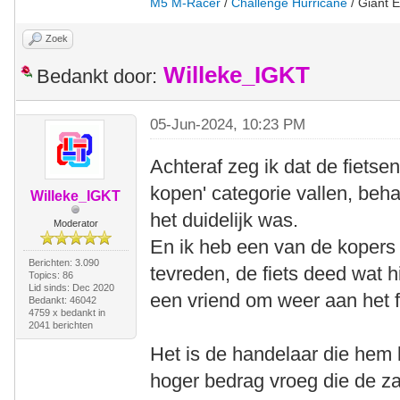
M5 M-Racer
/
Challenge Hurricane
/ Giant E
Zoek
Willeke_IGKT
Bedankt door:
05-Jun-2024, 10:23 PM
Achteraf zeg ik dat de fietsen
kopen' categorie vallen, beha
Willeke_IGKT
het duidelijk was.
Moderator
En ik heb een van de kopers 
Berichten: 3.090
tevreden, de fiets deed wat h
Topics: 86
Lid sinds: Dec 2020
een vriend om weer aan het f
Bedankt: 46042
4759 x bedankt in
2041 berichten
Het is de handelaar die hem 
hoger bedrag vroeg die de za