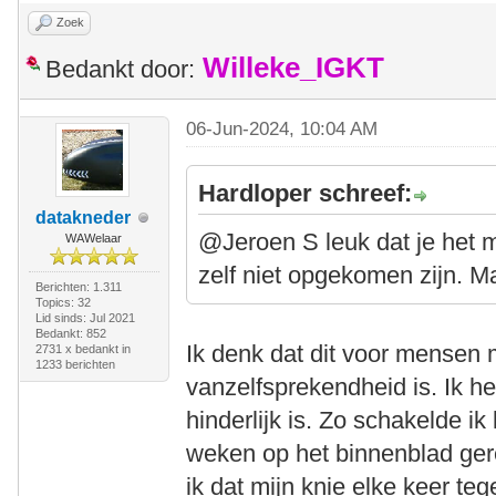
Zoek
Willeke_IGKT
Bedankt door:
06-Jun-2024, 10:04 AM
Hardloper schreef:
datakneder
@Jeroen S leuk dat je het
WAWelaar
zelf niet opgekomen zijn. Ma
Berichten: 1.311
Topics: 32
Lid sinds: Jul 2021
Bedankt: 852
Ik denk dat dit voor mensen
2731 x bedankt in
1233 berichten
vanzelfsprekendheid is. Ik h
hinderlijk is. Zo schakelde ik
weken op het binnenblad ger
ik dat mijn knie elke keer t