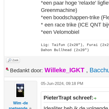
*een paar hoge 'relaxte' ligfi
Greenmachine)
*een boodschappen-trike (Fle
* een race trike (ICE QNT bij
*een Velomobiel
Lig: Taifun (2x20"),
Furai (2x2
Dahon Bullhead (2x20")
Zoek
Willeke_IGKT
,
Bacch
Bedankt door:
05-Jun-2024, 09:18 PM
PieterTrapt schreef:
Wim -de
Idealiter heb ik de volgende 
roetsende