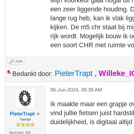
Mijn voorkeur gaat nogal uit n
een zeer liggende houding. D
lange rug heb, kan ik vlak l
kijken. De m5 chr staat bij mij
rijk wordt. Mogelijk bouw ik
een soort CHR met ruimte vo
Zoek
PieterTrapt
,
Willeke_
Bedankt door:
06-Jun-2024, 09:39 AM
Ik maakte maar een grapje ov
vind jullie fietsen juist hards
PieterTrapt
Toerder
duidelijkheid, is digitaal altij
Berichten: 448