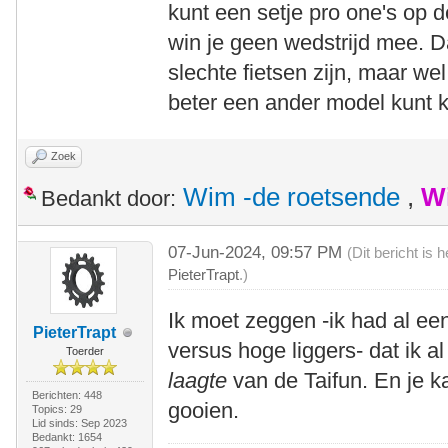
kunt een setje pro one's op
win je geen wedstrijd mee. D
slechte fietsen zijn, maar wel
beter een ander model kunt k
Zoek
Wim -de roetsende
,
W
Bedankt door:
07-Jun-2024, 09:57 PM
(Dit bericht is
PieterTrapt
.)
Ik moet zeggen -ik had al ee
PieterTrapt
versus hoge liggers- dat ik 
Toerder
laagte
van de Taifun. En je k
Berichten: 448
gooien.
Topics: 29
Lid sinds: Sep 2023
Bedankt: 1654