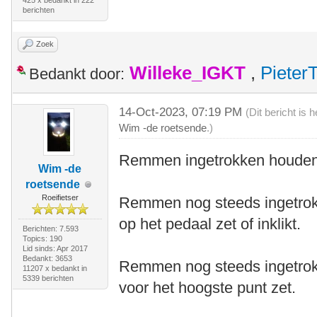
425 x bedankt in 222
berichten
Zoek
Willeke_IGKT
,
Pieter
Bedankt door:
14-Oct-2023, 07:19 PM
(Dit bericht is
Wim -de roetsende
.)
Remmen ingetrokken houden a
Wim -de
roetsende
Roeifietser
Remmen nog steeds ingetrokk
op het pedaal zet of inklikt.
Berichten: 7.593
Topics: 190
Lid sinds: Apr 2017
Bedankt: 3653
Remmen nog steeds ingetrokk
11207 x bedankt in
5339 berichten
voor het hoogste punt zet.