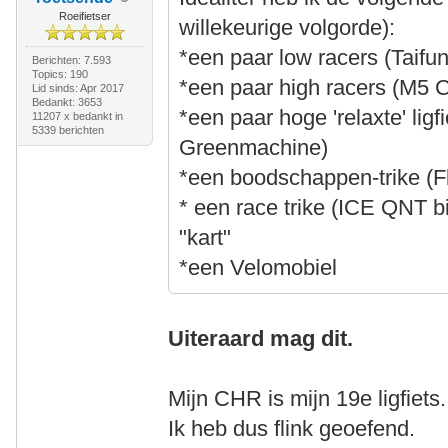
Roeifietser
willekeurige volgorde):
*een paar low racers (Taifu
Berichten: 7.593
Topics: 190
*een paar high racers (M5 
Lid sinds: Apr 2017
Bedankt: 3653
*een paar hoge 'relaxte' ligf
11207 x bedankt in
5339 berichten
Greenmachine)
*een boodschappen-trike (Fl
* een race trike (ICE QNT bi
"kart"
*een Velomobiel
Uiteraard mag dit.
Mijn CHR is mijn 19e ligfiets.
Ik heb dus flink geoefend.