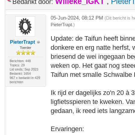
Willeke_IGKT
,
Pieter
Bedankt door:
05-Jun-2024, 08:12 PM
(Dit bericht is
PieterTrapt
.)
Update: de Taifun heeft binne
PieterTrapt
donkere en erg natte herfst, wi
Toerder
briesend de wei ingegaan begi
Berichten: 448
weken op. Het gaat nog ste
Topics: 29
Lid sinds: Sep 2023
Taifun met smalle Schwalbe 
Bedankt: 1654
967 x bedankt in 429
berichten
Ik rijd er dagelijks zo'n 20 
ligfietsspieren te kweken. Va
gedaan, ik reed iets langzam
Ervaringen: