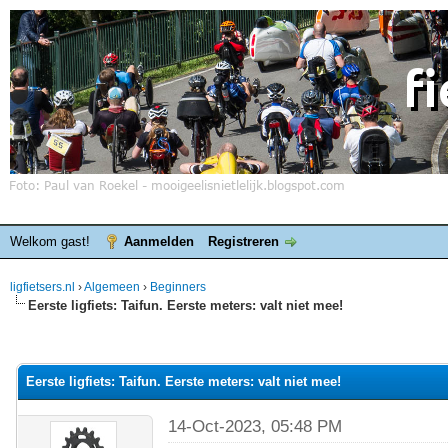
Welkom gast!
Aanmelden
Registreren
ligfietsers.nl
›
Algemeen
›
Beginners
Eerste ligfiets: Taifun. Eerste meters: valt niet mee!
elde waardering is 0
Eerste ligfiets: Taifun. Eerste meters: valt niet mee!
14-Oct-2023, 05:48 PM