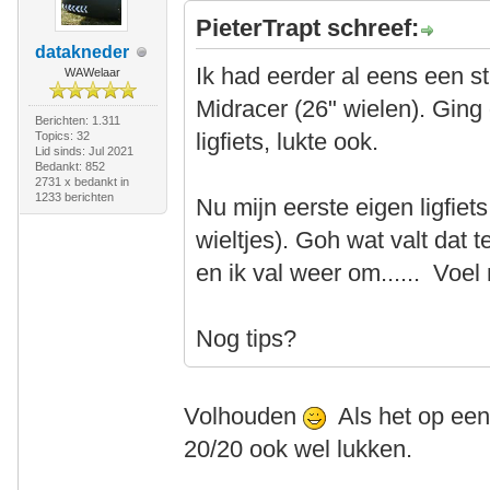
PieterTrapt schreef:
datakneder
Ik had eerder al eens een 
WAWelaar
Midracer (26" wielen). Gin
Berichten: 1.311
ligfiets, lukte ook.
Topics: 32
Lid sinds: Jul 2021
Bedankt: 852
2731 x bedankt in
1233 berichten
Nu mijn eerste eigen ligfiet
wieltjes). Goh wat valt dat 
en ik val weer om...... Voel
Nog tips?
Volhouden
Als het op een 
20/20 ook wel lukken.