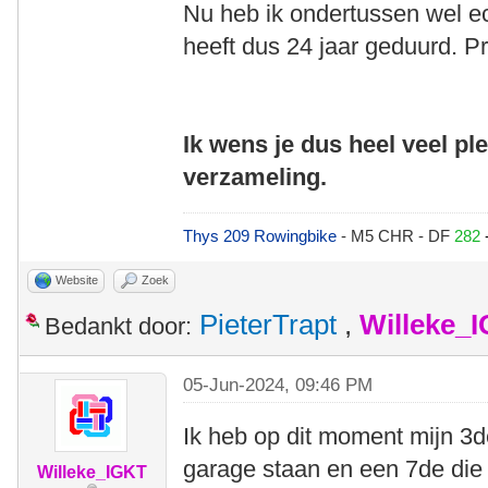
Nu heb ik ondertussen wel e
heeft dus 24 jaar geduurd. P
Ik wens je dus heel veel pl
verzameling.
Thys 209 Rowingbike
- M5 CHR - DF
282
Website
Zoek
PieterTrapt
,
Willeke_
Bedankt door:
05-Jun-2024, 09:46 PM
Ik heb op dit moment mijn 3de
garage staan en een 7de die
Willeke_IGKT