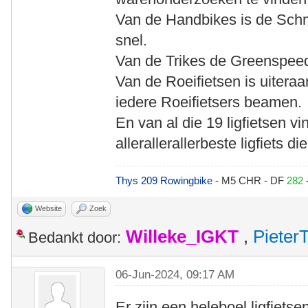
Van de Handbikes is de Schmic
snel.
Van de Trikes de Greenspeed A
Van de Roeifietsen is uiteraa
iedere Roeifietsers beamen.
En van al die 19 ligfietsen v
allerallerallerbeste ligfiets di
Thys 209 Rowingbike
- M5 CHR - DF
282
Website
Zoek
Willeke_IGKT
,
Pieter
Bedankt door:
06-Jun-2024, 09:17 AM
Er zijn een heleboel ligfietse