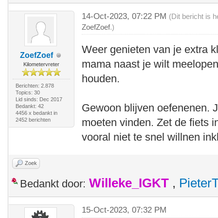
14-Oct-2023, 07:22 PM
(Dit bericht is
ZoefZoef
.)
Weer genieten van je extra kl
ZoefZoef
mama naast je wilt meelopen 
Kilometervreter
houden.
Berichten: 2.878
Topics: 30
Lid sinds: Dec 2017
Gewoon blijven oefenenen. J
Bedankt: 42
4456 x bedankt in
moeten vinden. Zet de fiets i
2452 berichten
vooral niet te snel willnen ink
Zoek
Willeke_IGKT
,
Pieter
Bedankt door:
15-Oct-2023, 07:32 PM