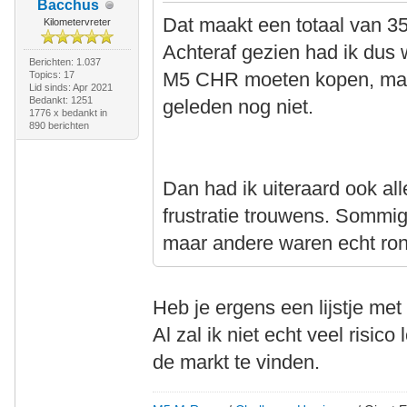
Bacchus
Dat maakt een totaal van 35
Kilometervreter
Achteraf gezien had ik dus w
Berichten: 1.037
M5 CHR moeten kopen, maar 
Topics: 17
Lid sinds: Apr 2021
Bedankt: 1251
geleden nog niet.
1776 x bedankt in
890 berichten
Dan had ik uiteraard ook all
frustratie trouwens. Sommig
maar andere waren echt rond
Heb je ergens een lijstje met
Al zal ik niet echt veel risic
de markt te vinden.