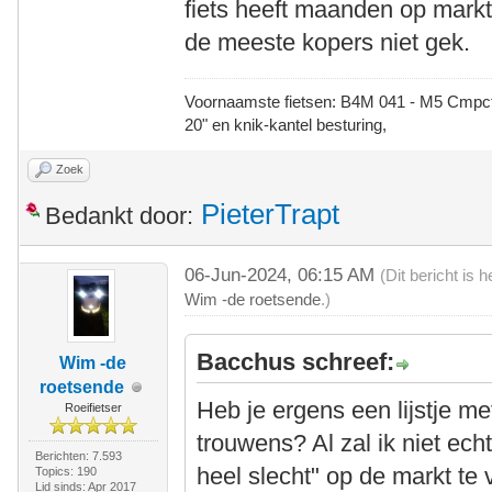
fiets heeft maanden op marktp
de meeste kopers niet gek.
Voornaamste fietsen: B4M 041 - M5 Cmpct -
20" en knik-kantel besturing,
Zoek
PieterTrapt
Bedankt door:
06-Jun-2024, 06:15 AM
(Dit bericht is
Wim -de roetsende
.)
Bacchus schreef:
Wim -de
roetsende
Heb je ergens een lijstje met
Roeifietser
trouwens? Al zal ik niet echt
Berichten: 7.593
heel slecht" op de markt te 
Topics: 190
Lid sinds: Apr 2017