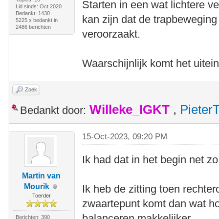
Starten in een wat lichtere v
Lid sinds: Oct 2020
Bedankt: 1430
kan zijn dat de trapbewegin
5225 x bedankt in
2486 berichten
veroorzaakt.
Waarschijnlijk komt het uitei
Zoek
Willeke_IGKT
,
Pieter
Bedankt door:
15-Oct-2023, 09:20 PM
Ik had dat in het begin net z
Martin van
Mourik
Ik heb de zitting toen rechter
Toerder
zwaartepunt komt dan wat ho
balanceren makkelijker.
Berichten: 390