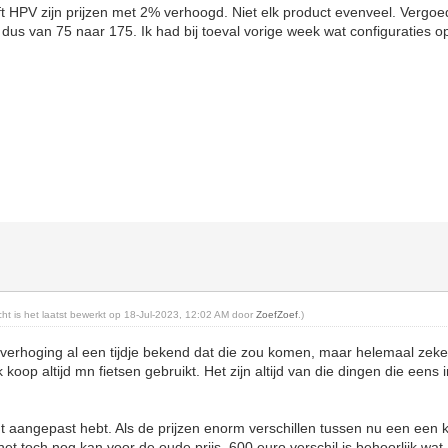
 HPV zijn prijzen met 2% verhoogd. Niet elk product evenveel. Vergoed
us van 75 naar 175. Ik had bij toeval vorige week wat configuraties 
icht is het laatst bewerkt op 18-Jul-2023, 12:02 AM door
ZoefZoef
.)
sverhoging al een tijdje bekend dat die zou komen, maar helemaal zeker
k koop altijd mn fietsen gebruikt. Het zijn altijd van die dingen die eens i
ht aangepast hebt. Als de prijzen enorm verschillen tussen nu een een ko
et toch nog kan voor de oude prijs. 600 euro verschil is behoorlijk wat.