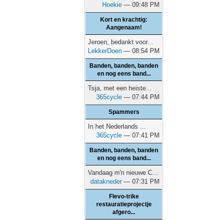
Hoekie
— 09:48 PM
Kort en krachtig:
Aangenaam!
Jeroen, bedankt voor...
LekkerDoen
— 08:54 PM
Banden, banden, banden
en nog eens band...
Tsja, met een heiste...
365cycle
— 07:44 PM
Spammers
In het Nederlands ...
365cycle
— 07:41 PM
Banden, banden, banden
en nog eens band...
Vandaag m'n nieuwe C...
datakneder
— 07:31 PM
Flevo-trike
restauratieprojectje
afgero...