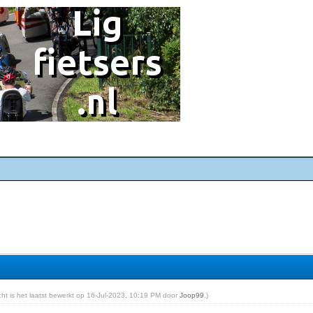
icht is het laatst bewerkt op 16-Jul-2023, 10:19 PM door
Joop99
.)