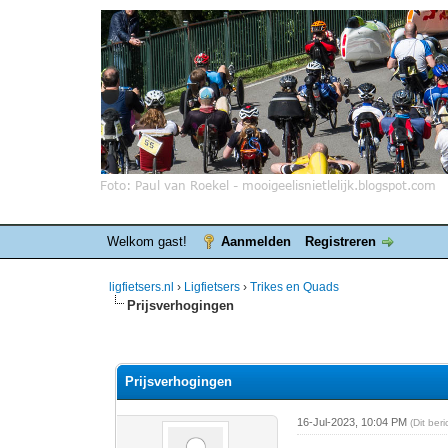
Welkom gast!
Aanmelden
Registreren
ligfietsers.nl
›
Ligfietsers
›
Trikes en Quads
Prijsverhogingen
0 stemmen - gemiddelde waardering is 0
1
2
3
4
5
Prijsverhogingen
16-Jul-2023, 10:04 PM
(Dit ber