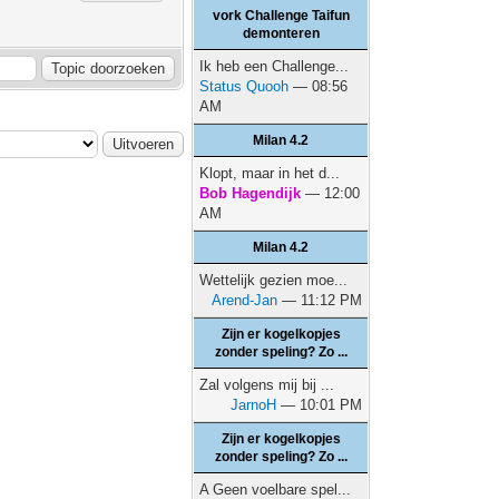
vork Challenge Taifun
demonteren
Ik heb een Challenge...
Status Quooh
— 08:56
AM
Milan 4.2
Klopt, maar in het d...
Bob Hagendijk
— 12:00
AM
Milan 4.2
Wettelijk gezien moe...
Arend-Jan
— 11:12 PM
Zijn er kogelkopjes
zonder speling? Zo ...
Zal volgens mij bij ...
JarnoH
— 10:01 PM
Zijn er kogelkopjes
zonder speling? Zo ...
A Geen voelbare spel...