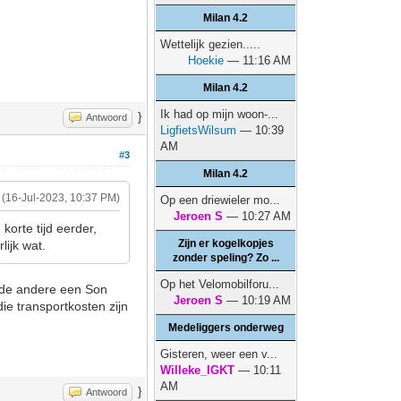
Milan 4.2
Wettelijk gezien.....
Hoekie
— 11:16 AM
Milan 4.2
Ik had op mijn woon-...
}
Antwoord
LigfietsWilsum
— 10:39
AM
#3
Milan 4.2
(16-Jul-2023, 10:37 PM)
Op een driewieler mo...
Jeroen S
— 10:27 AM
korte tijd eerder,
Zijn er kogelkopjes
lijk wat.
zonder speling? Zo ...
Op het Velomobilforu...
n de andere een Son
Jeroen S
— 10:19 AM
ie transportkosten zijn
Medeliggers onderweg
Gisteren, weer een v...
Willeke_IGKT
— 10:11
AM
}
Antwoord