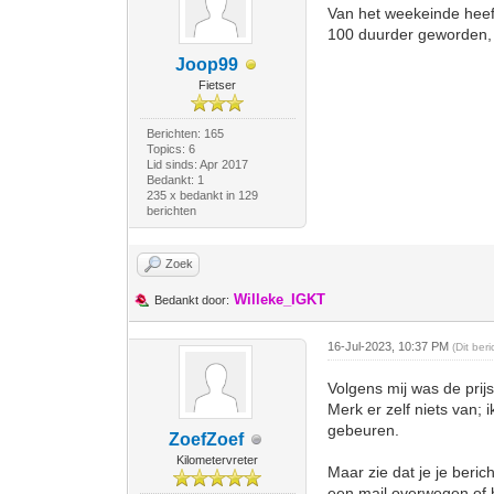
Van het weekeinde heeft
100 duurder geworden, d
Joop99
Fietser
Berichten: 165
Topics: 6
Lid sinds: Apr 2017
Bedankt: 1
235 x bedankt in 129
berichten
Zoek
Willeke_IGKT
Bedankt door:
16-Jul-2023, 10:37 PM
(Dit ber
Volgens mij was de prij
Merk er zelf niets van; i
gebeuren.
ZoefZoef
Kilometervreter
Maar zie dat je je beric
een mail overwegen of h