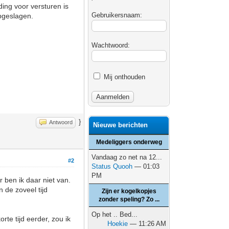
ing voor versturen is
Gebruikersnaam:
opgeslagen.
Wachtwoord:
Mij onthouden
}
Antwoord
Nieuwe berichten
Medeliggers onderweg
Vandaag zo net na 12...
#2
Status Quooh
— 01:03
PM
 ben ik daar niet van.
n de zoveel tijd
Zijn er kogelkopjes
zonder speling? Zo ...
Op het .. Bed...
rte tijd eerder, zou ik
Hoekie
— 11:26 AM