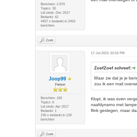
Berichten: 2.879
Topics: 30
Lid sinds: Dec 2017
Bedankt: 42
4457 x bedankt in 2453
berichten
Zoek
17-Jul-2023, 02:02 PM
ZoefZoef schreef:
Maar zie dat je je ber
Joop99
zou ik een mail overwe
Fietser
Berichten: 165
Klopt, ik was even ver
Topics: 6
naafdynamo met lampen, s
Lid sinds: Apr 2017
flink gestegen, maar d
Bedankt: 1
235 x bedankt in 129
berichten
Zoek