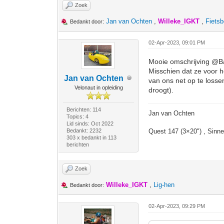
Zoek
Jan van Ochten
,
Willeke_IGKT
,
Fietsb
Bedankt door:
02-Apr-2023, 09:01 PM
Mooie omschrijving @Ba
Misschien dat ze voor h
Jan van Ochten
van ons net op te losse
Velonaut in opleiding
droogt).
Berichten: 114
Jan van Ochten
Topics: 4
Lid sinds: Oct 2022
Bedankt: 2232
Quest 147 (3×20") , Sinn
303 x bedankt in 113
berichten
Zoek
Willeke_IGKT
,
Lig-hen
Bedankt door:
02-Apr-2023, 09:29 PM