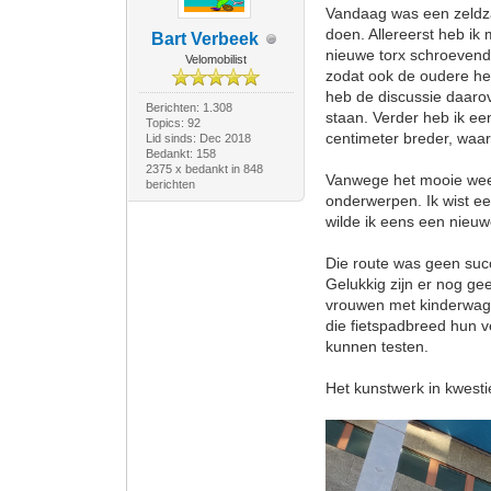
Vandaag was een zeldzam
doen. Allereerst heb ik
Bart Verbeek
nieuwe torx schroevendr
Velomobilist
zodat ook de oudere her
heb de discussie daaro
Berichten: 1.308
staan. Verder heb ik ee
Topics: 92
centimeter breder, waard
Lid sinds: Dec 2018
Bedankt: 158
2375 x bedankt in 848
Vanwege het mooie weer
berichten
onderwerpen. Ik wist ee
wilde ik eens een nieuw
Die route was geen suc
Gelukkig zijn er nog ge
vrouwen met kinderwag
die fietspadbreed hun v
kunnen testen.
Het kunstwerk in kwestie