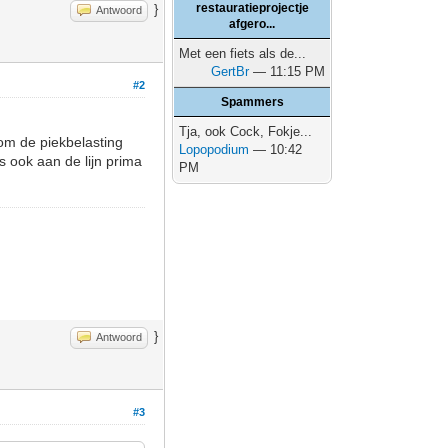
restauratieprojectje
}
Antwoord
afgero...
Met een fiets als de...
GertBr
— 11:15 PM
#2
Spammers
Tja, ook Cock, Fokje...
 om de piekbelasting
Lopopodium
— 10:42
s ook aan de lijn prima
PM
}
Antwoord
#3