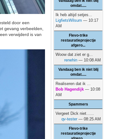
Vandaag ben ik niet blij
omdat.....
Ik heb altijd setjes...
LigfietsWilsum
— 10:17
esteld door een
AM
 het gevang verbeelden,
been verwijderd is van
Flevo-trike
restauratieprojectje
afgero...
Woow dat ziet er g...
renehin
— 10:08 AM
Vandaag ben ik niet blij
omdat.....
Realiseren dat ik ...
Bob Hagendijk
— 10:08
AM
Spammers
Vergeet Dick niet…...
qv-tester
— 08:25 AM
Flevo-trike
restauratieprojectje
afgero...