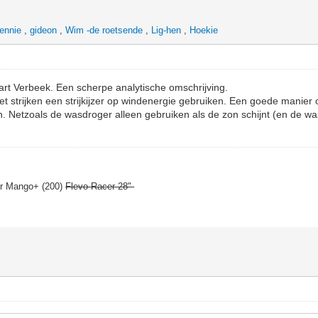
ennie
,
gideon
,
Wim -de roetsende
,
Lig-hen
,
Hoekie
rt Verbeek. Een scherpe analytische omschrijving.
et strijken een strijkijzer op windenergie gebruiken. Een goede manier
n. Netzoals de wasdroger alleen gebruiken als de zon schijnt (en de wa
er Mango+ (200)
Flevo-Racer 28"