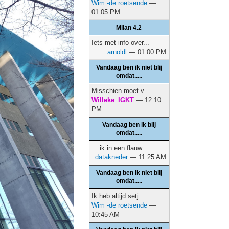
Wim -de roetsende
—
01:05 PM
Milan 4.2
Iets met info over...
arnoldl
— 01:00 PM
Vandaag ben ik niet blij
omdat.....
Misschien moet v...
Willeke_IGKT
— 12:10
PM
Vandaag ben ik blij
omdat.....
... ik in een flauw ...
datakneder
— 11:25 AM
Vandaag ben ik niet blij
omdat.....
Ik heb altijd setj...
Wim -de roetsende
—
10:45 AM