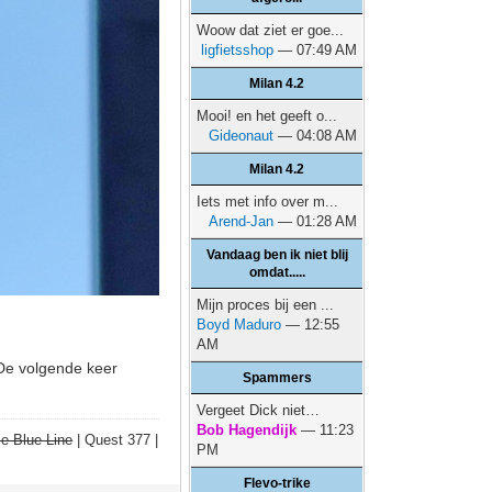
Woow dat ziet er goe...
ligfietsshop
— 07:49 AM
Milan 4.2
Mooi! en het geeft o...
Gideonaut
— 04:08 AM
Milan 4.2
Iets met info over m...
Arend-Jan
— 01:28 AM
Vandaag ben ik niet blij
omdat.....
Mijn proces bij een ...
Boyd Maduro
— 12:55
AM
 De volgende keer
Spammers
Vergeet Dick niet…
Bob Hagendijk
— 11:23
e Blue Line
| Quest 377 |
PM
Flevo-trike