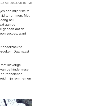
(02-Apr-2023, 08:46 PM)
es aan mijn trike te
 tijd te remmen. Met
gdong bel
wat aan de
me gedaan dat de
geen succes, want
.
er onderzoek te
 bezoeken. Daarnaast
met kleverige
n van de hindernissen
 en rebbelende
ebreid mijn remmen en