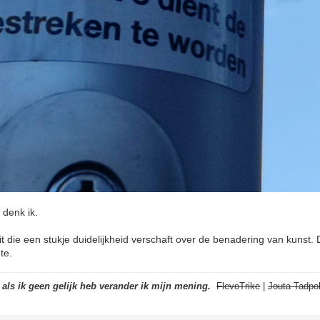
 denk ik.
t die een stukje duidelijkheid verschaft over de benadering van kunst.
te.
t als ik geen gelijk heb verander ik mijn mening.
FlevoTrike
|
Jouta Tadpol