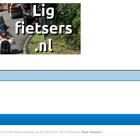
richt is het laatst bewerkt op 02-Apr-2023, 09:13 PM door
Bart Verbeek
.)