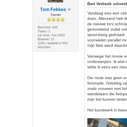
Bart Verbeek schreef
Tom Fekkes
Vandaag was een zeldz
Toerder
doen. Allereerst heb 
de nieuwe torx schroe
Berichten: 656
gemonteerd zodat ook 
Topics: 2
spoorstang gedraaid. 
Lid sinds: Feb 2023
Bedankt: 21
voorwielen parallel m
1106 x bedankt in 592
mijn fiets werd daardo
berichten
Vanwege het mooie we
onderwerpen. Ik wist 
wilde ik eens een nie
Die route was geen s
limonade. Gelukkig zi
zoals vrouwen met ki
wandelaars die fietsp
mijn bel kunnen teste
Het kunstwerk in kwest