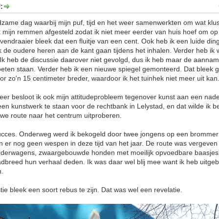
:
ame dag waarbij mijn puf, tijd en het weer samenwerkten om wat klusj
ik mijn remmen afgesteld zodat ik niet meer eerder van huis hoef om op
vendraaier bleek dat een fluitje van een cent. Ook heb ik een luide din
de oudere heren aan de kant gaan tijdens het inhalen. Verder heb ik 
Ik heb de discussie daarover niet gevolgd, dus ik heb maar de aanna
oeten staan. Verder heb ik een nieuwe spiegel gemonteerd. Dat bleek 
or zo'n 15 centimeter breder, waardoor ik het tuinhek niet meer uit kan
er besloot ik ook mijn attitudeprobleem tegenover kunst aan een nad
een kunstwerk te staan voor de rechtbank in Lelystad, en dat wilde ik
uwe route naar het centrum uitproberen.
ucces. Onderweg werd ik bekogeld door twee jongens op een brommer 
jn er nog geen wespen in deze tijd van het jaar. De route was vergeve
nderwagens, zwaargebouwde honden met moeilijk opvoedbare baasjes
adbreed hun verhaal deden. Ik was daar wel blij mee want ik heb uitg
n.
ie bleek een soort rebus te zijn. Dat was wel een revelatie.