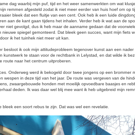
e dag waarbij mijn puf, tijd en het weer samenwerkten om wat klusjes
 mijn remmen afgesteld zodat ik niet meer eerder van huis hoef om op t
aaier bleek dat een fluitje van een cent. Ook heb ik een luide dingdo
en aan de kant gaan tijdens het inhalen. Verder heb ik wat aan de spo
ver niet gevolgd, dus ik heb maar de aanname gedaan dat de voorwiel
n nieuwe spiegel gemonteerd. Dat bleek geen succes, want mijn fiets 
oor ik het tuinhek niet meer uit kan.
 besloot ik ook mijn attitudeprobleem tegenover kunst aan een nader
n kunstwerk te staan voor de rechtbank in Lelystad, en dat wilde ik b
e route naar het centrum uitproberen.
ces. Onderweg werd ik bekogeld door twee jongens op een brommer m
en wespen in deze tijd van het jaar. De route was vergeven van de hind
ens, zwaargebouwde honden met moeilijk opvoedbare baasjes en reb
erhaal deden. Ik was daar wel blij mee want ik heb uitgebreid mijn rem
 bleek een soort rebus te zijn. Dat was wel een revelatie.