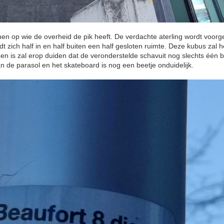
en op wie de overheid de pik heeft. De verdachte aterling wordt voorg
dt zich half in en half buiten een half gesloten ruimte. Deze kubus zal
 open is zal erop duiden dat de veronderstelde schavuit nog slechts één 
n de parasol en het skateboard is nog een beetje onduidelijk.