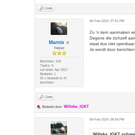
Zoek
06-Feb-2024, 07:51 PM
Zo 'n item aanmaken wij
Degene die zichzelf aa
Marnix
staat dus niet openbaar
Fietser
Je wordt door berichte
Berichten: 118
Topics: 5
Lid sinds: Apr 2017
Bedankt: 1
91 x bedankt in 47
berichten
Zoek
Willeke_IGKT
Bedankt door:
06-Feb-2024, 08:56 PM
Willeke_IGKT schree