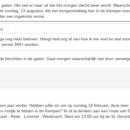
gaten. Het ziet er naar uit dat het morgen slecht weer wordt. Waarschij
ek zondag, 13 augustus. Als het morgenmiddag hier in de Kempen toeva
dan een ingekorte versie.
 ga nog niets beloven. Hangt heel erg af van hoe ik me voel en wat voor
jn eerste 300+ worden.
 de berichten in de gaten. Gaat morgen waarschijnlijk niet door vanw
 een jaar verder. Hebben jullie zin om op zondag 18 februari, deze keer
n rondje te fietsen in de Kempen? Ik zit te denken aan een route van 
el - Retie - Lommel - Weebosch. Start om 13:00 uur bij de St. Gerar