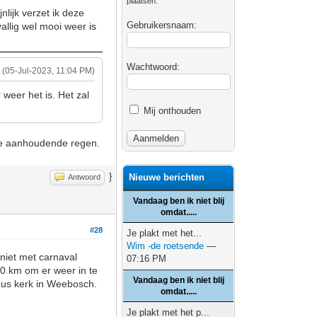
plaatsen.
nlijk verzet ik deze
Gebruikersnaam:
llig wel mooi weer is
Wachtwoord:
(05-Jul-2023, 11:04 PM)
 weer het is. Het zal
Mij onthouden
ege aanhoudende regen.
}
Nieuwe berichten
Antwoord
Vandaag ben ik niet blij
omdat.....
#28
Je plakt met het...
Wim -de roetsende
—
 niet met carnaval
07:16 PM
50 km om er weer in te
Vandaag ben ik niet blij
dus kerk in Weebosch.
omdat.....
Je plakt met het p...