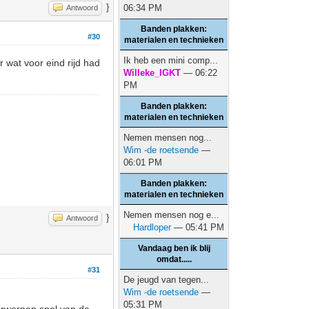
}
06:34 PM
Antwoord
Banden plakken:
#30
materialen en technieken
Ik heb een mini comp...
 wat voor eind rijd had
Willeke_IGKT
— 06:22
PM
Banden plakken:
materialen en technieken
Nemen mensen nog...
Wim -de roetsende
—
06:01 PM
Banden plakken:
materialen en technieken
Nemen mensen nog e...
}
Antwoord
Hardloper
— 05:41 PM
Vandaag ben ik blij
omdat.....
#31
De jeugd van tegen...
Wim -de roetsende
—
05:31 PM