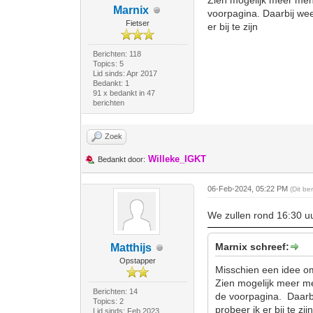
Zien mogelijk meer men
Marnix
voorpagina. Daarbij weet
Fietser
er bij te zijn
Berichten: 118
Topics: 5
Lid sinds: Apr 2017
Bedankt: 1
91 x bedankt in 47
berichten
Zoek
Willeke_IGKT
Bedankt door:
06-Feb-2024, 05:22 PM
(Dit b
We zullen rond 16:30 uur
Marnix schreef:
Matthijs
Opstapper
Misschien een idee om 
Zien mogelijk meer me
Berichten: 14
de voorpagina. Daarbij
Topics: 2
probeer ik er bij te zij
Lid sinds: Feb 2023