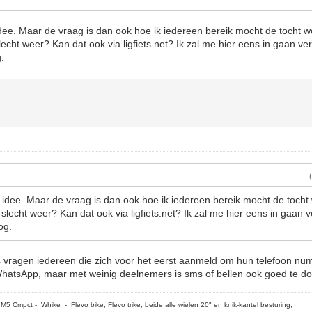
idee. Maar de vraag is dan ook hoe ik iedereen bereik mocht de tocht 
cht weer? Kan dat ook via ligfiets.net? Ik zal me hier eens in gaan ver
g.
 idee. Maar de vraag is dan ook hoe ik iedereen bereik mocht de toch
lecht weer? Kan dat ook via ligfiets.net? Ik zal me hier eens in gaan v
og.
 vragen iedereen die zich voor het eerst aanmeld om hun telefoon nu
WhatsApp, maar met weinig deelnemers is sms of bellen ook goed te d
5 Cmpct - Whike - Flevo bike, Flevo trike, beide alle wielen 20" en knik-kantel besturing,