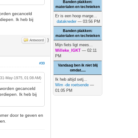
Banden plakken:
materialen en technieken
worden gecanceld
Er is een hoop marge...
diepen. Ik heb bij
datakneder
— 03:56 PM
Banden plakken:
materialen en technieken
}
Antwoord
Mijn fiets ligt mees...
Willeke_IGKT
— 02:11
PM
#33
Vandaag ben ik niet blij
omdat.....
(31-May-1975, 01:08 AM)
Ik heb altijd setj...
Wim -de roetsende
—
t worden gecanceld
01:05 PM
erdiepen. Ik heb bij
mmer door te geven en
oen.