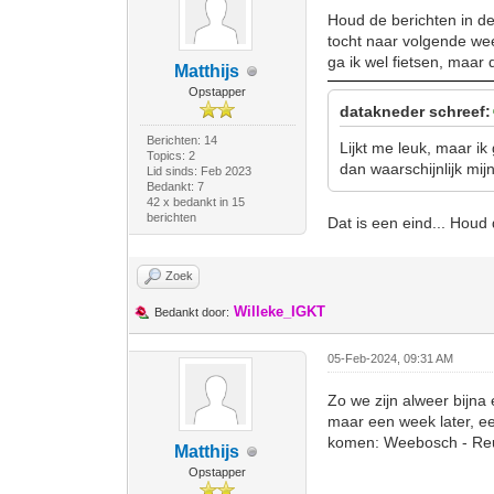
Houd de berichten in de 
tocht naar volgende we
ga ik wel fietsen, maar 
Matthijs
Opstapper
datakneder schreef:
Berichten: 14
Lijkt me leuk, maar ik
Topics: 2
dan waarschijnlijk mi
Lid sinds: Feb 2023
Bedankt: 7
42 x bedankt in 15
berichten
Dat is een eind... Houd
Zoek
Willeke_IGKT
Bedankt door:
05-Feb-2024, 09:31 AM
Zo we zijn alweer bijna
maar een week later, ee
komen: Weebosch - Reus
Matthijs
Opstapper