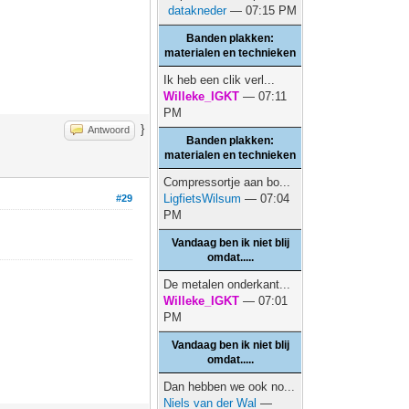
datakneder
— 07:15 PM
Banden plakken:
materialen en technieken
Ik heb een clik verl...
Willeke_IGKT
— 07:11
PM
}
Antwoord
Banden plakken:
materialen en technieken
Compressortje aan bo...
LigfietsWilsum
— 07:04
#29
PM
Vandaag ben ik niet blij
omdat.....
De metalen onderkant...
Willeke_IGKT
— 07:01
PM
Vandaag ben ik niet blij
omdat.....
Dan hebben we ook no...
Niels van der Wal
—