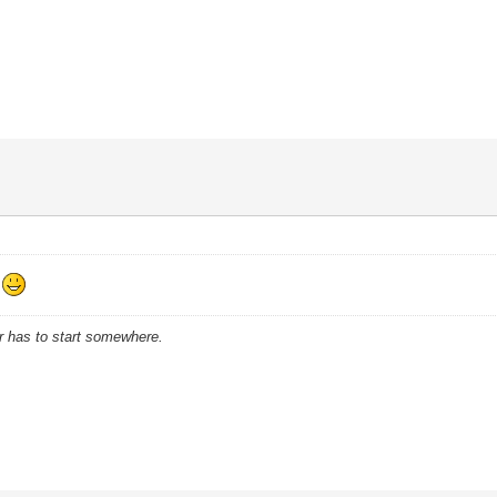
e
r has to start somewhere.