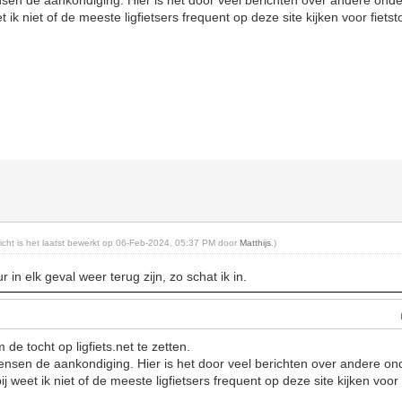
sen de aankondiging. Hier is het door veel berichten over andere ond
 ik niet of de meeste ligfietsers frequent op deze site kijken voor fietst
ericht is het laatst bewerkt op 06-Feb-2024, 05:37 PM door
Matthijs
.)
 in elk geval weer terug zijn, zo schat ik in.
de tocht op ligfiets.net te zetten.
nsen de aankondiging. Hier is het door veel berichten over andere o
 weet ik niet of de meeste ligfietsers frequent op deze site kijken voor 
n