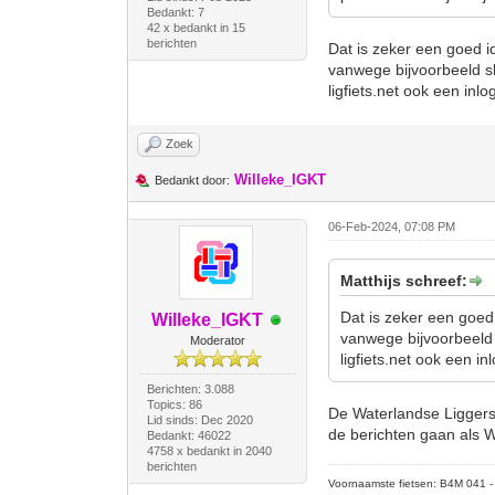
Bedankt: 7
42 x bedankt in 15
berichten
Dat is zeker een goed 
vanwege bijvoorbeeld sle
ligfiets.net ook een inlo
Zoek
Willeke_IGKT
Bedankt door:
06-Feb-2024, 07:08 PM
Matthijs schreef:
Dat is zeker een goed
Willeke_IGKT
vanwege bijvoorbeeld s
Moderator
ligfiets.net ook een inl
Berichten: 3.088
Topics: 86
De Waterlandse Liggers
Lid sinds: Dec 2020
de berichten gaan als 
Bedankt: 46022
4758 x bedankt in 2040
berichten
Voornaamste fietsen: B4M 041 - M