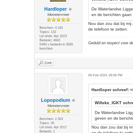
Hardloper
De Waterlandse Ligge
en de berichten gaan 
Kilometervreter
Nou dan zou dat bij mij
Berichten: 4.192
de telefoon te zetten.
Topics: 132
Lid sinds: Apr 2023
Bedankt: 4662
Geduld en respect voor 
5490 x bedankt in 3565
berichten
Zoek
06-Feb-2024, 09:06 PM
Hardloper schreef:
Lopopodium
Willeke_IGKT schr
Kilometervreter
De Waterlandse Ligg
geven en de bericht
Berichten: 2.363
Topics: 35
Nou dan zou dat bij m
Lid sinds: Apr 2017
Bedankt: 1
op de telefoon te zett