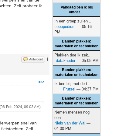
erwerpen snel van de
ochten. Zelf probeer ik
Vandaag ben ik blij
omdat.....
In een groep zullen ...
Lopopodium
— 05:16
PM
Banden plakken:
materialen en technieken
Plakken doe ik zek...
}
Antwoord
datakneder
— 05:08 PM
Banden plakken:
materialen en technieken
#32
Ik ben blij met de t...
Frutsel
— 04:37 PM
Banden plakken:
materialen en technieken
(06-Feb-2024, 09:03 AM)
Nemen mensen nog
een...
nderwerpen snel van
Niels van der Wal
—
fietstochten. Zelf
04:00 PM