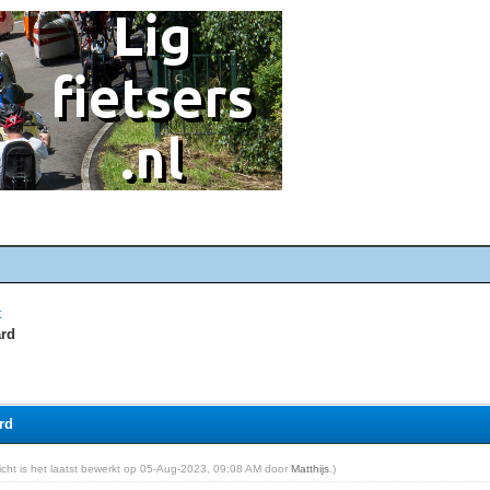
t
ard
rd
richt is het laatst bewerkt op 05-Aug-2023, 09:08 AM door
Matthijs
.)