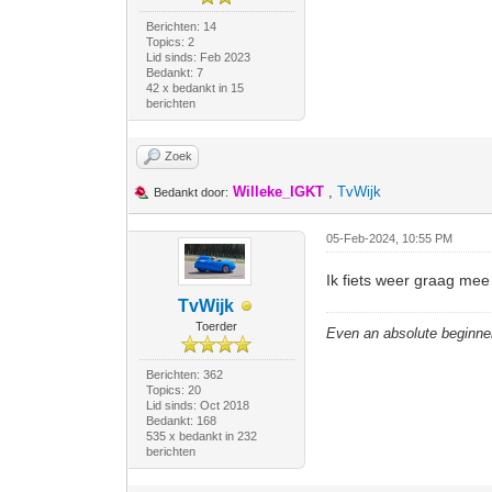
Berichten: 14
Topics: 2
Lid sinds: Feb 2023
Bedankt: 7
42 x bedankt in 15
berichten
Zoek
Willeke_IGKT
,
TvWijk
Bedankt door:
05-Feb-2024, 10:55 PM
Ik fiets weer graag me
TvWijk
Toerder
Even an absolute beginne
Berichten: 362
Topics: 20
Lid sinds: Oct 2018
Bedankt: 168
535 x bedankt in 232
berichten