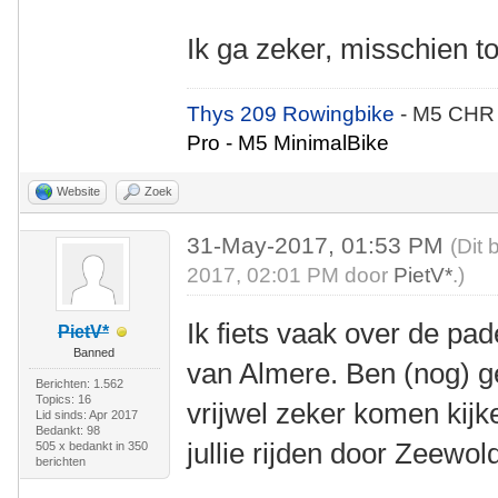
Ik ga zeker, misschien to
Thys 209 Rowingbike
- M5 CHR
Pro - M5 MinimalBike
Website
Zoek
31-May-2017, 01:53 PM
(Dit 
2017, 02:01 PM door
PietV*
.)
Ik fiets vaak over de pa
PietV*
Banned
van Almere. Ben (nog) ge
Berichten: 1.562
Topics: 16
vrijwel zeker komen kijke
Lid sinds: Apr 2017
Bedankt: 98
jullie rijden door Zeewol
505 x bedankt in 350
berichten