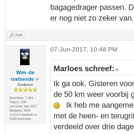
bagagedrager passen. De
er nog niet zo zeker van.
Zoek
07-Jun-2017, 10:48 PM
Marloes schreef:
Wim -de
roetsende
Ik ga ook. Gisteren voo
Roeifietser
de 50 km weer voorbij 
Berichten: 7.594
Topics: 190
Ik heb me aangemeld
Lid sinds: Apr 2017
Bedankt: 3660
met de heen- en terugri
11216 x bedankt in
5340 berichten
verdeeld over drie dag