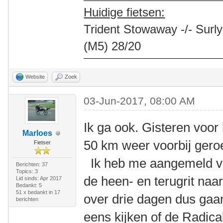
Huidige fietsen:
Trident Stowaway -/- Surly
(M5) 28/20
Website
Zoek
03-Jun-2017, 08:00 AM
Ik ga ook. Gisteren voor
Marloes
50 km weer voorbij gero
Fietser
Ik heb me aangemeld vo
Berichten: 37
Topics: 3
de heen- en terugrit naa
Lid sinds: Apr 2017
Bedankt: 5
51 x bedankt in 17
over drie dagen dus gaa
berichten
eens kijken of de Radic