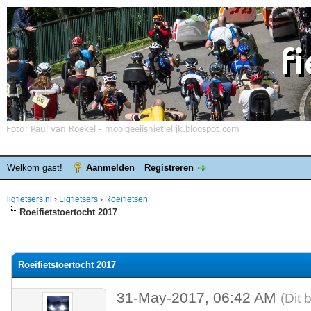
Welkom gast!
Aanmelden
Registreren
ligfietsers.nl
›
Ligfietsers
›
Roeifietsen
Roeifietstoertocht 2017
elde waardering is 0
Roeifietstoertocht 2017
31-May-2017, 06:42 AM
(Dit 