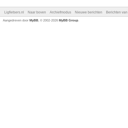
Ligfietsers.nl
Naar boven
Archiefmodus
Nieuwe berichten
Berichten va
Aangedreven door
MyBB
, © 2002-2026
MyBB Group
.