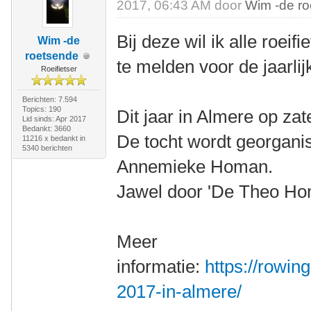
2017, 06:43 AM door
Wim -de r
Bij deze wil ik alle roei
Wim -de
roetsende
te melden voor de jaarlij
Roeifietser
Berichten: 7.594
Topics: 190
Dit jaar in Almere op zate
Lid sinds: Apr 2017
Bedankt: 3660
De tocht wordt georgani
11216 x bedankt in
5340 berichten
Annemieke Homan.
Jawel door 'De Theo Hom
Meer
informatie:
https://rowin
2017-in-almere/