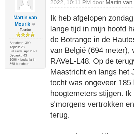
2022, 10:11 PM door
Martin van
Ik heb afgelopen zondag 
Martin van
Mourik
lange tijd in mijn hoofd 
Toerder
de Botrange in de Haute
Berichten: 390
Topics: 28
van België (694 meter),
Lid sinds: Apr 2021
Bedankt: 43
RAVeL-L48. Op de terugw
1096 x bedankt in
368 berichten
Maastricht en langs het
tocht was ongeveer 185 
hoogtemeters stijgen. I
s'morgens vertrokken e
terug.