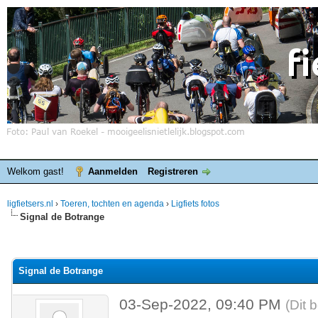
Welkom gast!
Aanmelden
Registreren
ligfietsers.nl
›
Toeren, tochten en agenda
›
Ligfiets fotos
Signal de Botrange
elde waardering is 0
Signal de Botrange
03-Sep-2022, 09:40 PM
(Dit 