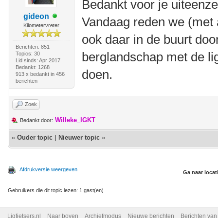
Bedankt voor je uiteenze
gideon
Vandaag reden we (met 
Kilometervreter
ook daar in de buurt doo
Berichten: 851
berglandschap met de lig
Topics: 30
Lid sinds: Apr 2017
Bedankt: 1268
doen.
913 x bedankt in 456
berichten
Zoek
Willeke_IGKT
Bedankt door:
«
Ouder topic
|
Nieuwer topic
»
Afdrukversie weergeven
Ga naar locat
Gebruikers die dit topic lezen: 1 gast(en)
Ligfietsers.nl
Naar boven
Archiefmodus
Nieuwe berichten
Berichten va