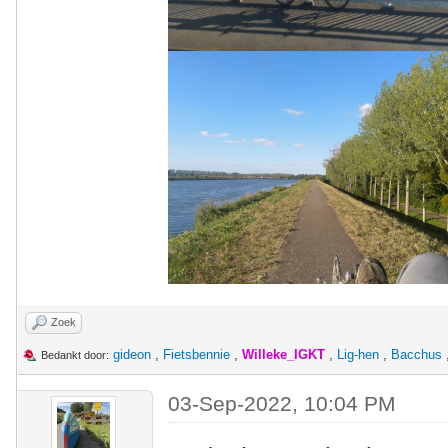
Zoek
gideon
,
Fietsbennie
,
Willeke_IGKT
,
Lig-hen
,
Bacchus
Bedankt door:
03-Sep-2022, 10:04 PM