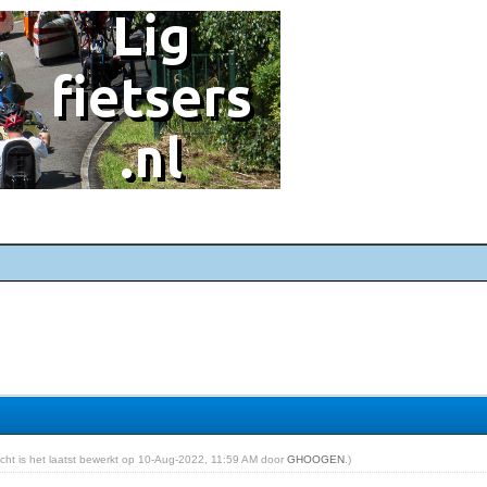
richt is het laatst bewerkt op 10-Aug-2022, 11:59 AM door
GHOOGEN
.)