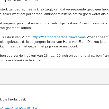
mij niet in mijn schuurtje.
t sterk genoeg is, ineens knak zegt, kan dat verregaande gevolgen heb
je zeker weet dat jou carbon laminaat minstens net zo goed wordt als 
at wegens gewichtsbesparing dat vulstukje vast niet 4 cm zinloos mater
euwe gat moet komen.
n is Edwin van Vught.
https://carbonreparatie.nl/over-ons
Vroeger heeft 
etsjes geknutseld. Is de jongere broer van Hans van Elan. Die zou je ee
kan, maar dat het gezien het prijskaartje niet loont.
bon voorvorkje ingekort van 28 naar 20 inch en een drietal carbon fr
m deze chranks in te korten.
k die hierbij past;
om/watch?v=LfGjxf1RcZM