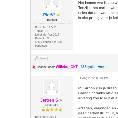
Het laatste wat ik zou w
Tenzij je het carbonwee
risico dat de twee delen
PietV*
is niet prettig voor je 
Banned
Berichten: 1.562
Topics: 16
Lid sinds: Apr 2017
Bedankt: 98
505 x bedankt in 350
berichten
Zoek
Willeke_IGKT
,
365cycle
,
Hoekie
Bedankt door:
11-Aug-2022, 08:31 PM
In Carbon kun je draad 
Carbon chranks altijd e
ervaring zou ik er niet 
Jeroen S
Moderator
Afzagen, verjongen en 
geen carbonstructuur, he
Berichten: 2.643