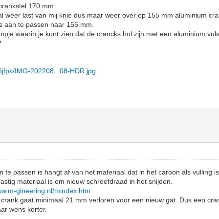
rankstel 170 mm.
 al weer last van mij knie dus maar weer over op 155 mm aluminium cra
´s aan te passen naar 155 mm.
ilmpje waarin je kunt zien dat de crancks hol zijn met een aluminium vul
?
x6jfpk/IMG-202208...08-HDR.jpg
 te passen is hangt af van het materiaal dat in het carbon als vulling i
lastig materiaal is om nieuw schroefdraad in het snijden.
www.m-gineering.nl/mindex.htm
en crank gaat minimaal 21 mm verloren voor een nieuw gat. Dus een c
ar wens korter.