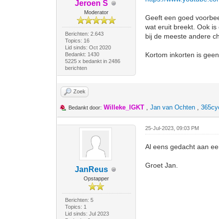
Jeroen S
Moderator
Geeft een goed voorbeel
wat eruit breekt. Ook is
Berichten: 2.643
bij de meeste andere ch
Topics: 16
Lid sinds: Oct 2020
Kortom inkorten is geen o
Bedankt: 1430
5225 x bedankt in 2486
berichten
Zoek
Willeke_IGKT
,
Jan van Ochten
,
365cy
Bedankt door:
25-Jul-2023, 09:03 PM
Al eens gedacht aan ee
Groet Jan.
JanReus
Opstapper
Berichten: 5
Topics: 1
Lid sinds: Jul 2023