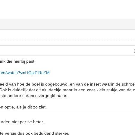
ink die hierbij past;
.com/watch?v=LfGjxf1RcZM
eld van hoe de boel is opgebouwd, en van de insert waarin de schroefd
Ook is duidelijk dat dit alu deeltje maar in een zeer klein stukje van de 
ste andere chrancs vergelijkbaar is.
 optie, als je dit zo ziet.
rder, niet per se beter.
ste versie dus ook beduidend sterker.