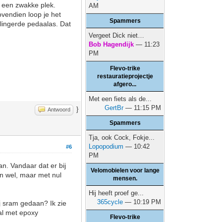
t een zwakke plek.
AM
ovendien loop je het
Spammers
 slingerde pedaalas. Dat
Vergeet Dick niet…
Bob Hagendijk
— 11:23
PM
Flevo-trike
restauratieprojectje
afgero...
Met een fiets als de...
GertBr
— 11:15 PM
}
Antwoord
Spammers
Tja, ook Cock, Fokje...
Lopopodium
— 10:42
#6
PM
n. Vandaar dat er bij
Velomobielen voor lange
en wel, maar met nul
mensen.
Hij heeft proef ge...
365cycle
— 10:19 PM
j sram gedaan? Ik zie
mal met epoxy
Flevo-trike