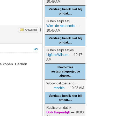
10:49 AM
Vandaag ben ik niet blij
omdat.....
Ik heb altijd setj...
Wim -de roetsende
—
}
Antwoord
10:45 AM
Vandaag ben ik niet blij
omdat.....
#3
Ik heb altijd setjes...
LigfietsWilsum
— 10:17
AM
te kopen. Carbon
Flevo-trike
restauratieprojectje
afgero...
Woow dat ziet er g...
renehin
— 10:08 AM
Vandaag ben ik niet blij
omdat.....
Realiseren dat ik ...
Bob Hagendijk
— 10:08