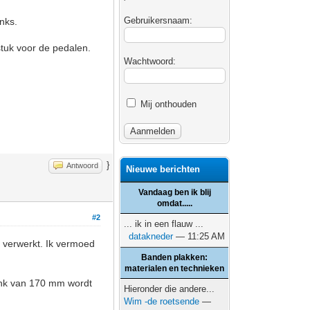
Gebruikersnaam:
nks.
stuk voor de pedalen.
Wachtwoord:
Mij onthouden
}
Antwoord
Nieuwe berichten
Vandaag ben ik blij
omdat.....
#2
... ik in een flauw ...
datakneder
— 11:25 AM
s verwerkt. Ik vermoed
Banden plakken:
materialen en technieken
rank van 170 mm wordt
Hieronder die andere...
Wim -de roetsende
—