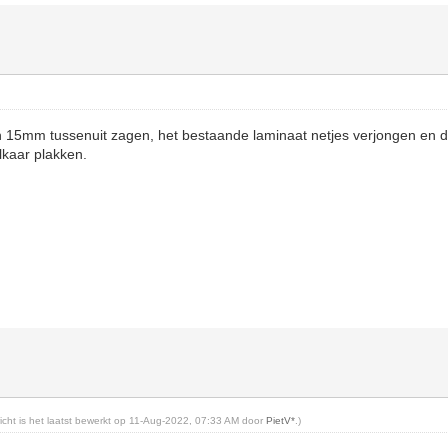
en 15mm tussenuit zagen, het bestaande laminaat netjes verjongen en 
lkaar plakken.
richt is het laatst bewerkt op 11-Aug-2022, 07:33 AM door
PietV*
.)