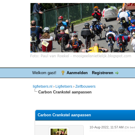
Welkom gast!
Aanmelden
Registreren
ligfietsers.nl
›
Ligfietsers
›
Zelfbouwers
Carbon Crankstel aanpassen
0 stemmen - gemiddelde waardering is 0
1
2
3
4
5
Carbon Crankstel aanpassen
10-Aug-2022, 11:57 AM
(Dit be