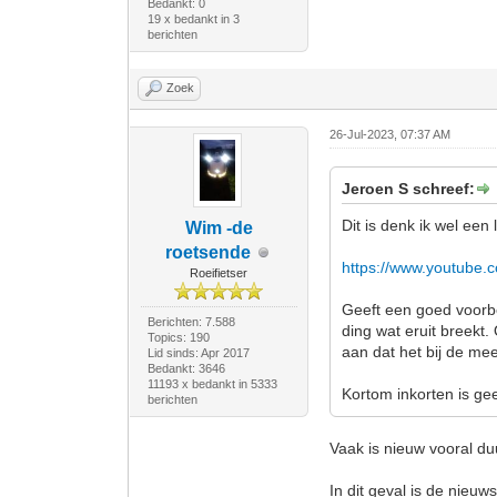
Bedankt: 0
19 x bedankt in 3
berichten
Zoek
26-Jul-2023, 07:37 AM
Jeroen S schreef:
Dit is denk ik wel een l
Wim -de
roetsende
https://www.youtube
Roeifietser
Geeft een goed voorbe
Berichten: 7.588
ding wat eruit breekt. 
Topics: 190
aan dat het bij de mee
Lid sinds: Apr 2017
Bedankt: 3646
11193 x bedankt in 5333
Kortom inkorten is geen
berichten
Vaak is nieuw vooral duu
In dit geval is de nieuw