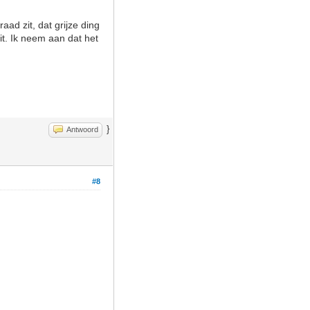
ad zit, dat grijze ding
zit. Ik neem aan dat het
}
Antwoord
#8