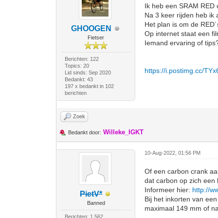
Ik heb een SRAM RED c
Na 3 keer rijden heb ik
Het plan is om de RED
GHOOGEN
Op internet staat een f
Fietser
Iemand ervaring of tips
Berichten: 122
Topics: 20
https://i.postimg.cc/TY
Lid sinds: Sep 2020
Bedankt: 43
197 x bedankt in 102
berichten
Zoek
Willeke_IGKT
Bedankt door:
10-Aug-2022, 01:56 PM
Of een carbon crank aan
dat carbon op zich een 
Informeer hier:
http://
PietV*
Bij het inkorten van e
Banned
maximaal 149 mm of na
Berichten: 1.562