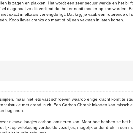
illen is zagen en plakken. Het wordt een zeer secuur werkje en het blijf
fsel diagonaal zo dik verlijmd dat het er nooit mooier op kan worden. B
 niet exact in elkaars verlengde ligt. Dat krijg je vaak een roterende of
knieën. Koop liever cranks op maat of bij een vakman in laten korten.
snijden, maar niet iets vast schroeven waarop enige kracht komt te staa
en vulstukje met draad in zit. Een Carbon Chrank inkorten kan misschi
aan beginnen.
weer nieuwe laagjes carbon lamineren kan. Maar hoe hebben ze het bi
t lijkt op willekeurig verdeelde vezeltjes, mogelijk onder druk in een 