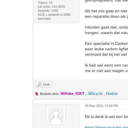
geimpregneerd. Dat lukt 
Topics: 16
Lid sinds: Oct 2020
Als het mis gaat en nie
Bedankt: 1430
5225 x bedankt in 2486
een reparatie doen als 
berichten
Inkorten gaat niet, omd
hangen, waarin dat ni
Een specialist in Carbo
paar leuke carbon ligfi
vermoed dat hij het wel 
Ik heb wel eens een car
me er niet aan wagen o
Zoek
Willeke_IGKT
,
365cycle
,
Hoekie
Bedankt door:
26-Dec-2022, 01:56 PM
Dit is denk ik wel een lin
https://www.youtube.c