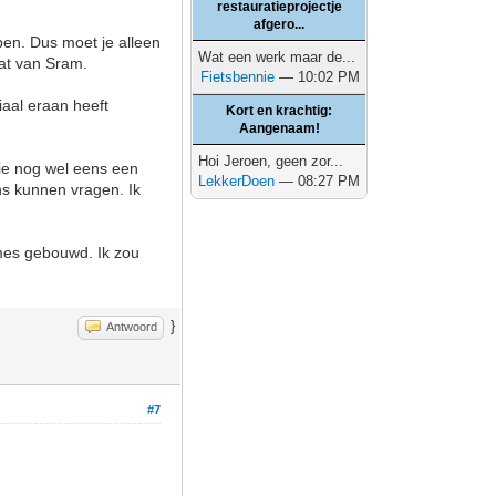
restauratieprojectje
afgero...
ben. Dus moet je alleen
Wat een werk maar de...
dat van Sram.
Fietsbennie
— 10:02 PM
iaal eraan heeft
Kort en krachtig:
Aangenaam!
Hoi Jeroen, geen zor...
ie nog wel eens een
LekkerDoen
— 08:27 PM
ns kunnen vragen. Ik
ames gebouwd. Ik zou
}
Antwoord
#7