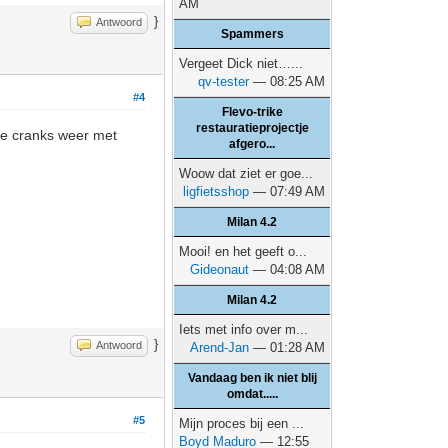
AM
}
Antwoord
Spammers
Vergeet Dick niet…...
qv-tester
— 08:25 AM
#4
Flevo-trike
restauratieprojectje
de cranks weer met
afgero...
Woow dat ziet er goe...
ligfietsshop
— 07:49 AM
Milan 4.2
Mooi! en het geeft o...
Gideonaut
— 04:08 AM
Milan 4.2
Iets met info over m...
}
Antwoord
Arend-Jan
— 01:28 AM
Vandaag ben ik niet blij
omdat.....
#5
Mijn proces bij een ...
Boyd Maduro
— 12:55