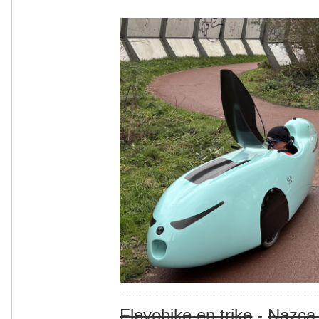
Flevobike en trike
-
Nazca