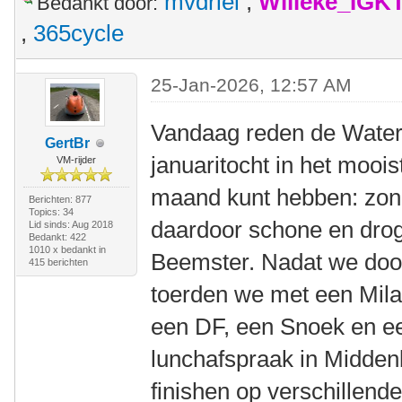
mvdriel
,
Willeke_IGK
Bedankt door:
,
365cycle
25-Jan-2026, 12:57 AM
Vandaag reden de Water
GertBr
januaritocht in het moois
VM-rijder
maand kunt hebben: zon 
Berichten: 877
Topics: 34
daardoor schone en dro
Lid sinds: Aug 2018
Bedankt: 422
1010 x bedankt in
Beemster. Nadat we doo
415 berichten
toerden we met een Mila
een DF, een Snoek en 
lunchafspraak in Midde
finishen op verschillend