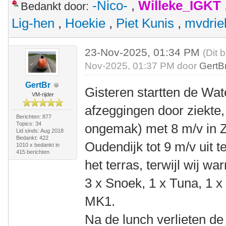
-Nico-
,
Willeke_IGKT
Bedankt door:
Lig-hen
,
Hoekie
,
Piet Kunis
,
mvdrie
23-Nov-2025, 01:34 PM
(Dit 
Nov-2025, 01:37 PM door
GertB
GertBr
Gisteren startten de Wat
VM-rijder
afzeggingen door ziekte
Berichten: 877
Topics: 34
ongemak) met 8 m/v in Z
Lid sinds: Aug 2018
Bedankt: 422
Oudendijk tot 9 m/v uit 
1010 x bedankt in
415 berichten
het terras, terwijl wij 
3 x Snoek, 1 x Tuna, 1 x 
MK1.
Na de lunch verlieten d