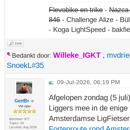
Flevobike en trike
-
Nazca
846
- Challenge Alize - Bü
- Koga LightSpeed - bakfie
Zoek
Willeke_IGKT
,
mvdrie
Bedankt door:
SnoekL#35
09-Jul-2026, 06:19 PM
Afgelopen zondag (5 jul
GertBr
Liggers mee in de enige 
VM-rijder
Amsterdamse LigFietser
Berichten: 877
Topics: 34
Fortenroute rond Amste
Lid sinds: Aug 2018