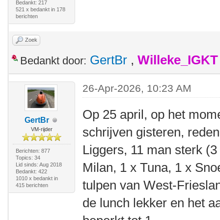
Bedankt: 217
521 x bedankt in 178
berichten
Zoek
GertBr
,
Willeke_IGKT
Bedankt door:
26-Apr-2026, 10:23 AM
Op 25 april, op het mom
GertBr
schrijven gisteren, red
VM-rijder
Liggers, 11 man sterk (3 
Berichten: 877
Topics: 34
Milan, 1 x Tuna, 1 x Sno
Lid sinds: Aug 2018
Bedankt: 422
1010 x bedankt in
tulpen van West-Frieslan
415 berichten
de lunch lekker en het a