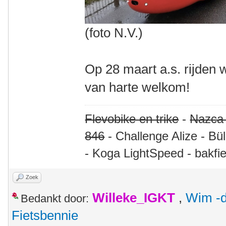
(foto N.V.)
Op 28 maart a.s. rijden 
van harte welkom!
Flevobike en trike
-
Nazca
846
- Challenge Alize - Bü
- Koga LightSpeed - bakfie
Zoek
Willeke_IGKT
,
Wim -d
Bedankt door:
Fietsbennie