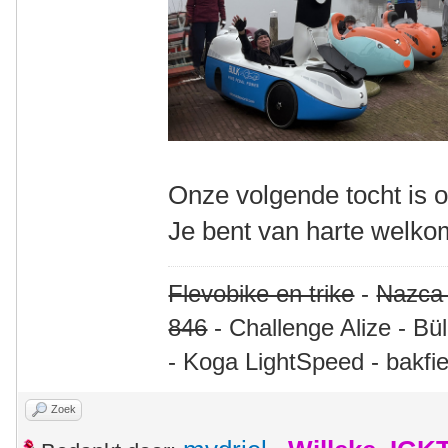
Onze volgende tocht is o
Je bent van harte welko
Flevobike en trike
-
Nazca
846
- Challenge Alize - Bü
- Koga LightSpeed - bakfie
Zoek