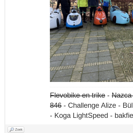
Flevobike en trike
-
Nazca
846
- Challenge Alize - Bü
- Koga LightSpeed - bakfie
Zoek