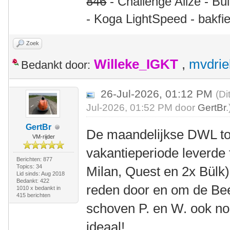
846
- Challenge Alize - Bü
- Koga LightSpeed - bakfie
Zoek
Willeke_IGKT
,
mvdrie
Bedankt door:
26-Jul-2026, 01:12 PM
(Di
Jul-2026, 01:52 PM door
GertBr
.
GertBr
De maandelijkse DWL to
VM-rijder
vakantieperiode leverde
Berichten: 877
Topics: 34
Milan, Quest en 2x Bülk
Lid sinds: Aug 2018
Bedankt: 422
reden door en om de Bee
1010 x bedankt in
415 berichten
schoven P. en W. ook no
ideaal!