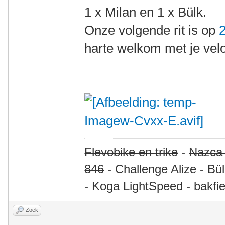
1 x Milan en 1 x Bülk.
Onze volgende rit is op
harte welkom met je velo
Flevobike en trike
-
Nazca
846
- Challenge Alize - Bü
- Koga LightSpeed - bakfie
Zoek