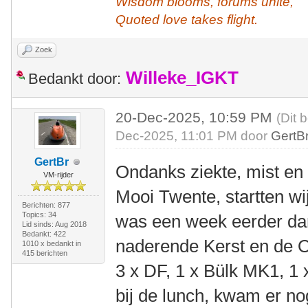
Wisdom blooms, forums unite,
Quoted love takes flight.
Zoek
Willeke_IGKT
Bedankt door:
20-Dec-2025, 10:59 PM
(Dit 
Dec-2025, 11:01 PM door
GertB
GertBr
Ondanks ziekte, mist en
VM-rijder
Mooi Twente, startten wi
Berichten: 877
Topics: 34
was een week eerder da
Lid sinds: Aug 2018
Bedankt: 422
naderende Kerst en de 
1010 x bedankt in
415 berichten
3 x DF, 1 x Bülk MK1, 1 
bij de lunch, kwam er no