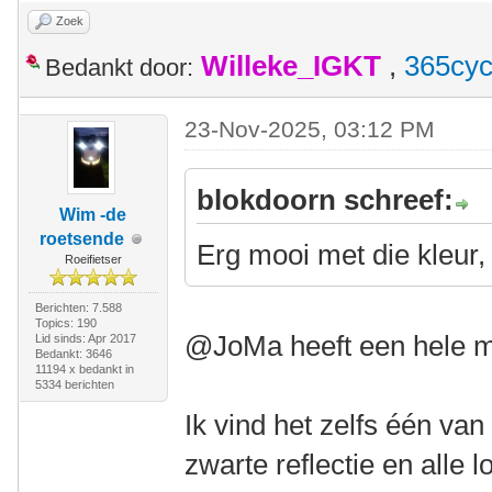
Zoek
Willeke_IGKT
,
365cyc
Bedankt door:
23-Nov-2025, 03:12 PM
blokdoorn schreef:
Wim -de
roetsende
Erg mooi met die kleur,
Roeifietser
Berichten: 7.588
Topics: 190
@JoMa heeft een hele m
Lid sinds: Apr 2017
Bedankt: 3646
11194 x bedankt in
5334 berichten
Ik vind het zelfs één van
zwarte reflectie en alle 