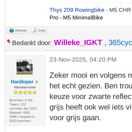
Thys 209 Rowingbike
- M5 CHR
Pro - M5 MinimalBike
Website
Zoek
Willeke_IGKT
,
365cyc
Bedankt door:
23-Nov-2025, 04:20 PM
Zeker mooi en volgens m
Hardloper
het echt gezien. Ben trou
Kilometervreter
keuze voor zwarte reflec
Berichten: 4.191
Topics: 132
grijs heeft ook wel iets vi
Lid sinds: Apr 2023
Bedankt: 4660
voor grijs gaan.
5488 x bedankt in
3563 berichten