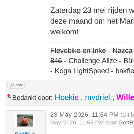
Zaterdag 23 mei rijden w
deze maand om het Mark
welkom!
Flevobike en trike
-
Nazca
846
- Challenge Alize - Bü
- Koga LightSpeed - bakfie
Zoek
Hoekie
,
mvdriel
,
Will
Bedankt door:
23-May-2026, 11:54 PM
(Dit 
May-2026, 11:56 PM door
GertB
GertBr