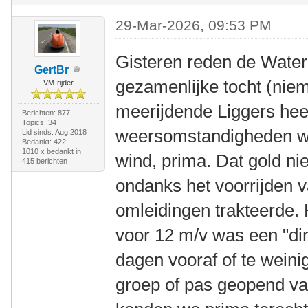
29-Mar-2026, 09:53 PM
Gisteren reden de Water
GertBr
gezamenlijke tocht (nie
VM-rijder
meerijdende Liggers heef
Berichten: 877
Topics: 34
weersomstandigheden wa
Lid sinds: Aug 2018
Bedankt: 422
1010 x bedankt in
wind, prima. Dat gold nie
415 berichten
ondanks het voorrijden 
omleidingen trakteerde.
voor 12 m/v was een "ding
dagen vooraf of te weini
groep of pas geopend van