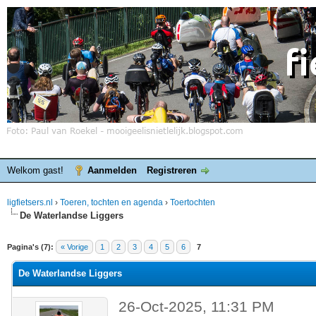
Welkom gast!
Aanmelden
Registreren
ligfietsers.nl
›
Toeren, tochten en agenda
›
Toertochten
De Waterlandse Liggers
elde waardering is 0
Pagina's (7):
« Vorige
1
2
3
4
5
6
7
De Waterlandse Liggers
26-Oct-2025, 11:31 PM