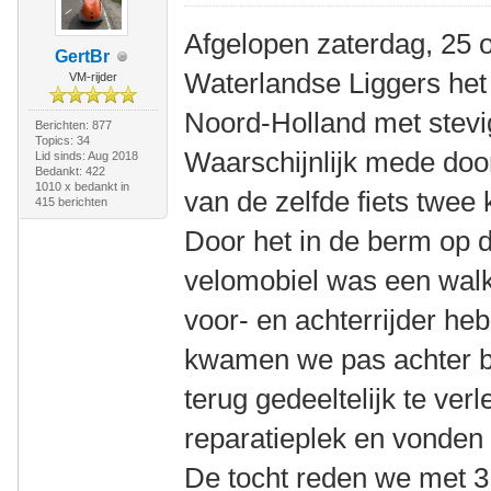
Afgelopen zaterdag, 25 o
GertBr
Waterlandse Liggers het
VM-rijder
Noord-Holland met stevig
Berichten: 877
Topics: 34
Waarschijnlijk mede doo
Lid sinds: Aug 2018
Bedankt: 422
1010 x bedankt in
van de zelfde fiets twee
415 berichten
Door het in de berm op d
velomobiel was een walki
voor- en achterrijder heb
kwamen we pas achter bi
terug gedeeltelijk te ve
reparatieplek en vonden
De tocht reden we met 3 