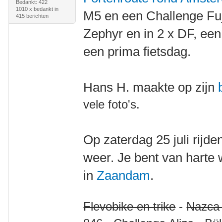
Bedankt: 422
1010 x bedankt in
M5 en een Challenge Fu
415 berichten
Zephyr en in 2 x DF, ee
een prima fietsdag.
Hans H. maakte op zijn
vele foto's.
Op zaterdag 25 juli rijd
weer. Je bent van harte
in
Zaandam
.
Flevobike en trike
-
Nazca