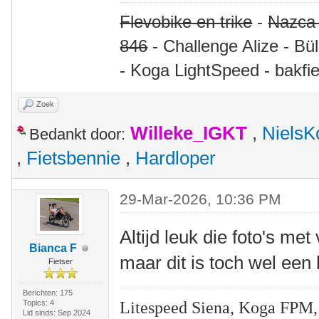
Flevobike en trike
-
Nazca
846
- Challenge Alize - Bü
- Koga LightSpeed - bakfie
Zoek
Willeke_IGKT
,
NielsK
Bedankt door:
,
Fietsbennie
,
Hardloper
29-Mar-2026, 10:36 PM
Altijd leuk die foto's met
Bianca F
maar dit is toch wel een
Fietser
Berichten: 175
Litespeed Siena, Koga FPM,
Topics: 4
Lid sinds: Sep 2024