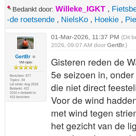
Willeke_IGKT
,
Fietsb
Bedankt door:
-de roetsende
,
NielsKo
,
Hoekie
,
Pie
01-Mar-2026, 11:37 PM
(Dit 
2026, 09:07 AM door
GertBr
.)
GertBr
Gisteren
reden de Wa
VM-rijder
5e seizoen in, onde
Berichten: 877
Topics: 34
die niet direct feest
Lid sinds: Aug 2018
Bedankt: 422
1010 x bedankt in
Voor de wind hadden
415 berichten
met wind tegen strie
het gezicht van de li