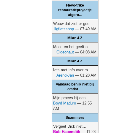
Flevo-trike
restauratieprojectje
afgero...
Woow dat ziet er goe...
ligfietsshop
— 07:49 AM
Milan 4.2
Mooi! en het geeft o...
Gideonaut
— 04:08 AM
Milan 4.2
Iets met info over m...
Arend-Jan
— 01:28 AM
Vandaag ben ik niet blij
omdat.....
Mijn proces bij een ...
Boyd Maduro
— 12:55
AM
Spammers
Vergeet Dick niet…
Bob Hagendijk
— 11:23