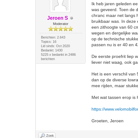
Ik heb jaren geleden e
was geveerd. Toen de d
chranc maar net langs h
Jeroen S
bruikbaar was. In deze
Moderator
een zithoogte van 60 cm
wegen en dergelijke waag
Berichten: 2.643
op de technische stukke
Topics: 16
passen nu is er 40 en
Lid sinds: Oct 2020
Bedankt: 1430
5225 x bedankt in 2486
De eerste proefrit liep 
berichten
liever niet waag, ook ga
Het is een verschil van
dan op de diverse lowra
mee rijden, maar stukk
Met wat tassen erop is 
https://www.velomobilfo
Groeten, Jeroen
Zoek