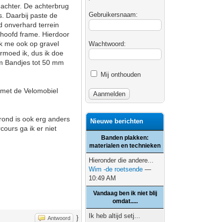
achter. De achterbrug
Gebruikersnaam:
. Daarbij paste de
d onverhard terrein
 hoofd frame. Hierdoor
ik me ook op gravel
Wachtwoord:
ermoed ik, dus ik doe
5cm Bandjes tot 50 mm
Mij onthouden
e met de Velomobiel
grond is ook erg anders
Nieuwe berichten
ours ga ik er niet
Banden plakken:
materialen en technieken
Hieronder die andere...
Wim -de roetsende
—
10:49 AM
Vandaag ben ik niet blij
omdat.....
Ik heb altijd setj...
}
Antwoord