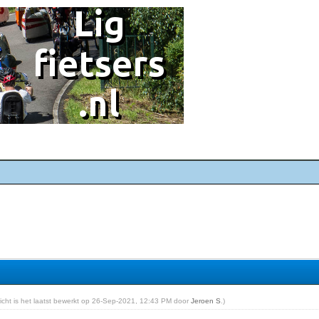
ericht is het laatst bewerkt op 26-Sep-2021, 12:43 PM door
Jeroen S
.)