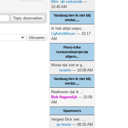
Wim -de roetsende
—
10:45 AM
Vandaag ben ik niet blij
omdat.....
Ik heb altijd setjes...
LigfietsWilsum
— 10:17
AM
Flevo-trike
restauratieprojectje
afgero...
Woow dat ziet er g...
renehin
— 10:08 AM
Vandaag ben ik niet blij
omdat.....
Realiseren dat ik ...
Bob Hagendijk
— 10:08
AM
Spammers
Vergeet Dick niet…...
qv-tester
— 08:25 AM