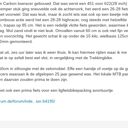
en Carbon lowracer gebouwd. Dat was eerst een 451 voor 622(28 inch) 
emper stuk ging sneuvelde ook de achtervork, het werd een 26-28 fiets
et voorwiel. Dat was leuk, maar ik zocht iets wat ook op een beetje mil
 ombouw actie werd het een 28-28 highracer, nog steeds met hetzelfde
, trapas op 85 cm. Het is een redelijk vlotte fiets geworden, waarmee 
. Mul zand vindt ie niet leuk. Omvallen vanuit 60 cm is ook niet fijn v
n voorzichtig. Het gewicht schat ik op onder de 15 kilo, wielbasis 12
 42mm gemonteerd.
wat uit, zes uur later was ik weer thuis. Ik kan hiermee rijden waar ik m
at ie op asfalt best wel vlot, in vergelijking met de Trekkingbike.
 50cm in zithoogte met de velomobiel. Effe een handje of voetje op de 
cers waaraan ik de afgelopen 25 jaar gewend was. Het lokale MTB parc
en daarvan zouden prima te doen zijn.
het ook een prima fiets voor een ligfietsbikepacking avontuurtje.
rum.de/forum/inde...ion.64195/