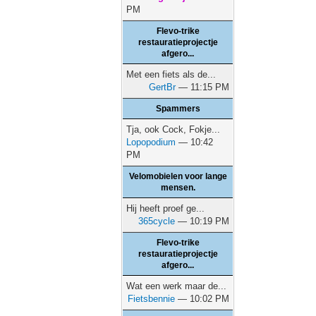
PM
Flevo-trike
restauratieprojectje
afgero...
Met een fiets als de...
GertBr
— 11:15 PM
Spammers
Tja, ook Cock, Fokje...
Lopopodium
— 10:42
PM
Velomobielen voor lange
mensen.
Hij heeft proef ge...
365cycle
— 10:19 PM
Flevo-trike
restauratieprojectje
afgero...
Wat een werk maar de...
Fietsbennie
— 10:02 PM