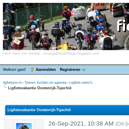
Welkom gast!
Aanmelden
Registreren
ligfietsers.nl
›
Toeren, tochten en agenda
›
Ligfiets video's
Ligfietsvakantie Oostenrijk-Tsjechië
elde waardering is 0
Ligfietsvakantie Oostenrijk-Tsjechië
26-Sep-2021, 10:38 AM
(Dit 