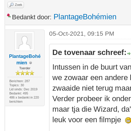
Zoek
PlantageBohémien
Bedankt door:
05-Oct-2021, 09:15 PM
De tovenaar schreef:
PlantageBohé
mien
Intussen in de buurt v
Toerder
we zowaar een andere li
Berichten: 287
Topics: 30
zwaaide niet terug maa
Lid sinds: Dec 2019
Bedankt: 495
Verder probeer ik onder
486 x bedankt in 220
berichten
maar tja die Wizard, da
leuk voor een filmpje