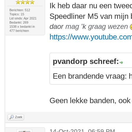
Ik heb daar nu een tweed
Berichten: 512
Speedliner M5 van mijn 
Topics: 15
Lid sinds: Apr 2021
Bedankt: 269
daor
mag
'k
graag wezen
1538 x bedankt in
477 berichten
https://www.youtube.c
pvandorp schreef:
Een brandende vraag: h
Geen lekke banden, ook
Zoek
14-Oct-2021, 06:59 PM