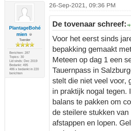
26-Sep-2021, 09:36 PM
De tovenaar schreef:
PlantageBohé
mien
Voor het eerst sinds ja
Toerder
bepakking gemaakt met
Berichten: 287
Topics: 30
Meteen op dag 1 een se
Lid sinds: Dec 2019
Bedankt: 495
Tauernpass in Salzburge
486 x bedankt in 220
berichten
stelt die niet veel voor
in praktijk nogal tegen. 
balans te pakken om con
de steilere stukken va
afstappen en lopen. Gel