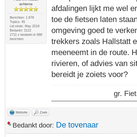
achterna
afdalingen lijkt me wel e
toe de fietsen laten st
Berichten: 1.878
Topics: 45
Lid sinds: May 2018
omgeving goed te verken
Bedankt: 3122
2711 x bedankt in 988
trekkers zoals Hallstatt
berichten
meeneemt in de route. H
rivieren, of advies van s
bereidt je zoiets voor?
gr. Fi
Website
Zoek
De tovenaar
Bedankt door: