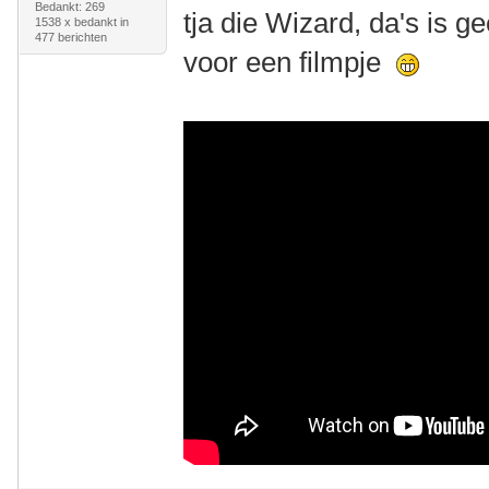
Bedankt: 269
tja die Wizard, da's is 
1538 x bedankt in
477 berichten
voor een filmpje