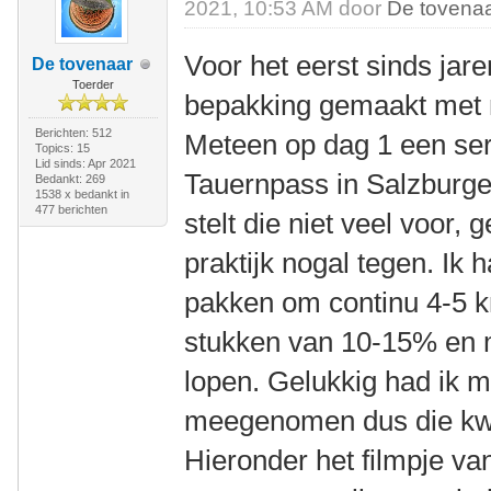
2021, 10:53 AM door
De tovena
Voor het eerst sinds jar
De tovenaar
Toerder
bepakking gemaakt met 
Berichten: 512
Meteen op dag 1 een ser
Topics: 15
Lid sinds: Apr 2021
Tauernpass in Salzburge
Bedankt: 269
1538 x bedankt in
477 berichten
stelt die niet veel voor,
praktijk nogal tegen. Ik 
pakken om continu 4-5 km
stukken van 10-15% en m
lopen. Gelukkig had ik 
meegenomen dus die k
Hieronder het filmpje van