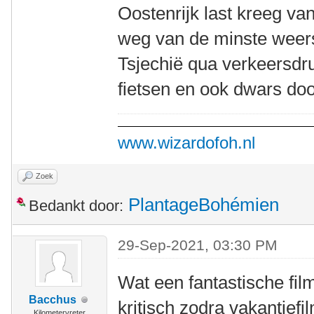
Oostenrijk last kreeg va
weg van de minste wee
Tsjechië qua verkeersdru
fietsen en ook dwars do
www.wizardofoh.nl
Zoek
PlantageBohémien
Bedankt door:
29-Sep-2021, 03:30 PM
Wat een fantastische fil
Bacchus
kritisch zodra vakantief
Kilometervreter