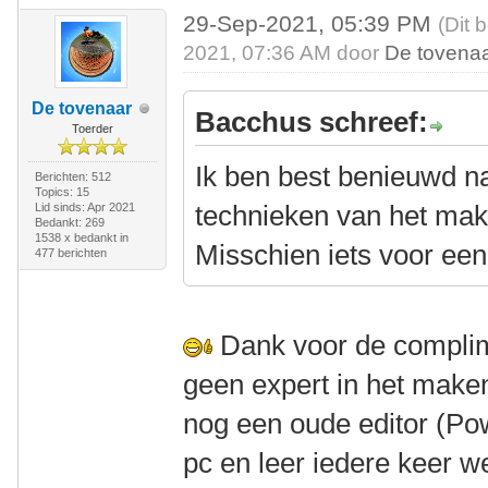
29-Sep-2021, 05:39 PM
(Dit 
2021, 07:36 AM door
De tovena
De tovenaar
Bacchus schreef:
Toerder
Ik ben best benieuwd na
Berichten: 512
Topics: 15
technieken van het mak
Lid sinds: Apr 2021
Bedankt: 269
1538 x bedankt in
Misschien iets voor een
477 berichten
Dank voor de complim
geen expert in het maken
nog een oude editor (Po
pc en leer iedere keer w