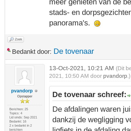
meer genieten van de b
stads- en dorpsgezichten
panorama's.
Zoek
De tovenaar
Bedankt door:
13-Oct-2021, 10:21 AM
(Dit b
2021, 10:50 AM door
pvandorp
.)
pvandorp
De tovenaar schreef:
Opstapper
De afdalingen waren juis
Berichten: 25
Topics: 4
dankzij de wegligging v
Lid sinds: Sep 2021
Bedankt: 16
2 x bedankt in 2
ligfiets in de afdaling 
berichten