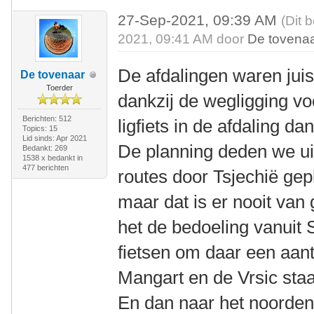
27-Sep-2021, 09:39 AM
(Dit 
2021, 09:41 AM door
De tovena
De afdalingen waren juist
De tovenaar
Toerder
dankzij de wegligging vo
Berichten: 512
ligfiets in de afdaling d
Topics: 15
Lid sinds: Apr 2021
De planning deden we uit
Bedankt: 269
1538 x bedankt in
477 berichten
routes door Tsjechië ge
maar dat is er nooit va
het de bedoeling vanuit 
fietsen om daar een aant
Mangart en de Vrsic staa
En dan naar het noorden 