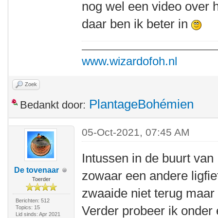
nog wel een video over h
daar ben ik beter in
www.wizardofoh.nl
Zoek
PlantageBohémien
Bedankt door:
05-Oct-2021, 07:45 AM
Intussen in de buurt v
De tovenaar
zowaar een andere ligfie
Toerder
zwaaide niet terug maar
Berichten: 512
Verder probeer ik onder 
Topics: 15
Lid sinds: Apr 2021