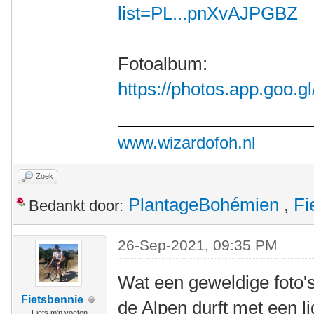
list=PL...pnXvAJPGBZ
Fotoalbum:
https://photos.app.goo
www.wizardofoh.nl
Zoek
PlantageBohémien
,
Fi
Bedankt door:
26-Sep-2021, 09:35 PM
Wat een geweldige foto's
Fietsbennie
de Alpen durft met een l
Fiets m'n voeten