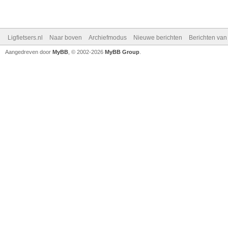
Ligfietsers.nl
Naar boven
Archiefmodus
Nieuwe berichten
Berichten va
Aangedreven door
MyBB
, © 2002-2026
MyBB Group
.