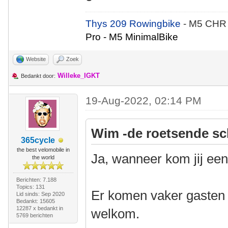
Thys 209 Rowingbike
- M5 CHR
Pro - M5 MinimalBike
Website
Zoek
Willeke_IGKT
Bedankt door:
19-Aug-2022, 02:14 PM
Wim -de roetsende sc
365cycle
the best velomobile in
Ja, wanneer kom jij ee
the world
Berichten: 7.188
Topics: 131
Er komen vaker gasten u
Lid sinds: Sep 2020
Bedankt: 15605
12287 x bedankt in
welkom.
5769 berichten