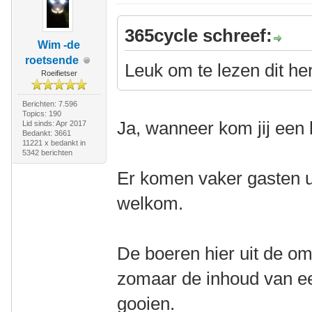
365cycle schreef:
Wim -de
roetsende
Leuk om te lezen dit he
Roeifietser
Berichten: 7.596
Topics: 190
Ja, wanneer kom jij een
Lid sinds: Apr 2017
Bedankt: 3661
11221 x bedankt in
5342 berichten
Er komen vaker gasten ui
welkom.
De boeren hier uit de om
zomaar de inhoud van ee
gooien.