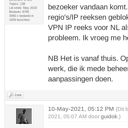
Topics: 138
bezoeker vandaan komt. 
Lid sinds: May 2018
Bedankt: 8785
regio's/IP reeksen geblok
3990 x bedankt in
1849 berichten
VPN IP reeks voor NL al
probleem. Ik vroeg me he
NB Het is vanaf thuis. Op
werk, die ik mede beheer,
aanpassingen doen.
Zoek
10-May-2021, 05:12 PM
(Dit 
2021, 05:07 AM door
guidok
.)