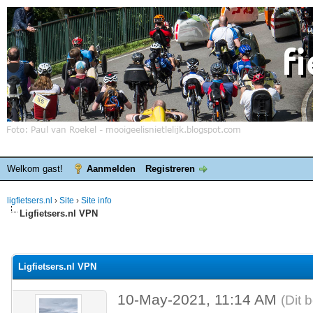
Welkom gast!
Aanmelden
Registreren
ligfietsers.nl
›
Site
›
Site info
Ligfietsers.nl VPN
elde waardering is 0
Ligfietsers.nl VPN
10-May-2021, 11:14 AM
(Dit 