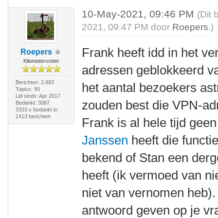
10-May-2021, 09:46 PM
(Dit 
2021, 09:47 PM door
Roepers
.)
Frank heeft idd in het v
Roepers
Kilometervreter
adressen geblokkeerd 
Berichten: 2.883
het aantal bezoekers as
Topics: 90
Lid sinds: Apr 2017
zouden best die VPN-adr
Bedankt: 3087
3333 x bedankt in
1413 berichten
Frank is al hele tijd ge
Janssen
heeft die functi
bekend of Stan een derge
heeft (ik vermoed van ni
niet van vernomen heb). 
antwoord geven op je vr