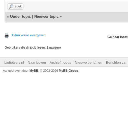
Zoek
«
Ouder topic
|
Nieuwer topic
»
Afdrukversie weergeven
Ga naar locat
Gebruikers die dit topic lezen: 1 gast(en)
Ligfietsers.nl
Naar boven
Archiefmodus
Nieuwe berichten
Berichten va
Aangedreven door
MyBB
, © 2002-2026
MyBB Group
.