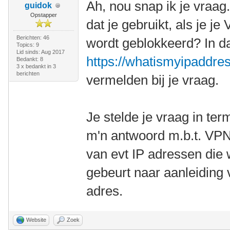
Ah, nou snap ik je vraag.
guidok
Opstapper
dat je gebruikt, als je j
Berichten: 46
wordt geblokkeerd? In da
Topics: 9
Lid sinds: Aug 2017
https://whatismyipaddre
Bedankt: 8
3 x bedankt in 3
berichten
vermelden bij je vraag.
Je stelde je vraag in t
m'n antwoord m.b.t. VPN
van evt IP adressen die
gebeurt naar aanleiding 
adres.
Website
Zoek