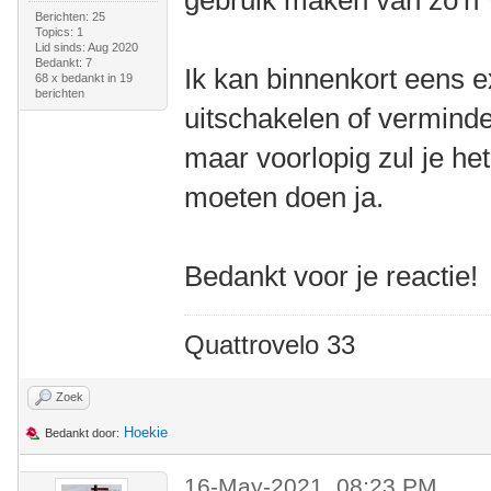
gebruik maken van zo'n 
Berichten: 25
Topics: 1
Lid sinds: Aug 2020
Bedankt: 7
Ik kan binnenkort eens 
68 x bedankt in 19
berichten
uitschakelen of verminde
maar voorlopig zul je h
moeten doen ja.
Bedankt voor je reactie!
Quattrovelo 33
Zoek
Hoekie
Bedankt door:
16-May-2021, 08:23 PM