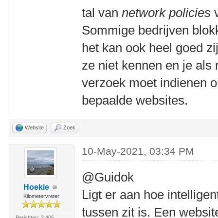
tal van
network policies
v
Sommige bedrijven blokk
het kan ook heel goed zij
ze niet kennen en je als
verzoek moet indienen om
bepaalde websites.
Website
Zoek
10-May-2021, 03:34 PM
@Guidok
Hoekie
Ligt er aan hoe intellige
Kilometervreter
tussen zit is. Een websi
Berichten: 2.405