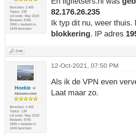
En ligfietsers.nl was
geb
Berichten: 2.405
82.176.26.235
Topics: 138
Lid sinds: May 2018
Bedankt: 8785
Ik typ dit nu, weer thuis
3990 x bedankt in
1849 berichten
blokkering
. IP adres
19
Zoek
12-Oct-2021, 07:50 PM
Als ik de VPN even verv
Hoekie
Laat maar zo.
Kilometervreter
Berichten: 2.405
Topics: 138
Lid sinds: May 2018
Bedankt: 8785
3990 x bedankt in
1849 berichten