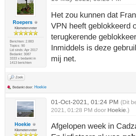
Het zou kunnen dat Fra
Roepers
VPN heeft geblokkeerd 
Kilometervreter
terugkerende geblokkeer
Berichten: 2.883
Inmiddels is deze gebrui
Topics: 90
Lid sinds: Apr 2017
Bedankt: 3087
mij net.
3333 x bedankt in
1413 berichten
Zoek
Hoekie
Bedankt door:
01-Oct-2021, 01:24 PM
(Dit b
2021, 01:28 PM door
Hoekie
.)
Afgelopen week in Cad
Hoekie
Kilometervreter