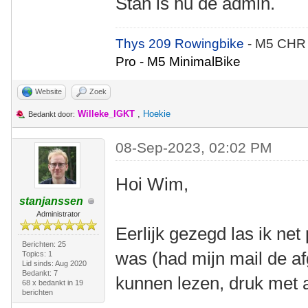
Stan is nu de admin.
Thys 209 Rowingbike
- M5 CHR
Pro - M5 MinimalBike
Website
Zoek
Willeke_IGKT
,
Hoekie
Bedankt door:
08-Sep-2023, 02:02 PM
Hoi Wim,
stanjanssen
Administrator
Eerlijk gezegd las ik net
Berichten: 25
was (had mijn mail de a
Topics: 1
Lid sinds: Aug 2020
Bedankt: 7
kunnen lezen, druk met 
68 x bedankt in 19
berichten