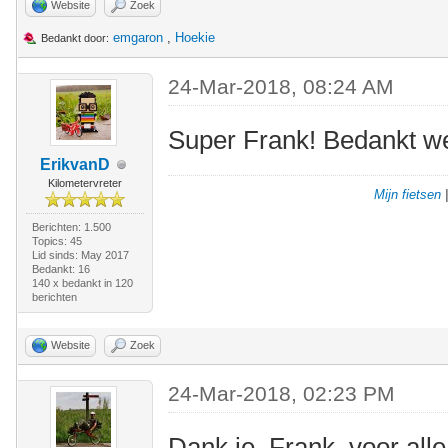
Website
Zoek
emgaron
,
Hoekie
Bedankt door:
24-Mar-2018, 08:24 AM
Super Frank! Bedankt we
ErikvanD
Kilometervreter
Mijn fietsen
Berichten: 1.500
Topics: 45
Lid sinds: May 2017
Bedankt: 16
140 x bedankt in 120
berichten
Website
Zoek
24-Mar-2018, 02:23 PM
Dank je, Frank, voor alle