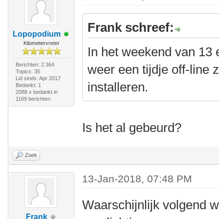
Frank schreef:
Lopopodium
Kilometervreter
In het weekend van 13 e
Berichten: 2.364
weer een tijdje off-line
Topics: 35
Lid sinds: Apr 2017
installeren.
Bedankt: 1
2088 x bedankt in
1169 berichten
Is het al gebeurd?
Zoek
13-Jan-2018, 07:48 PM
Waarschijnlijk volgend
Frank