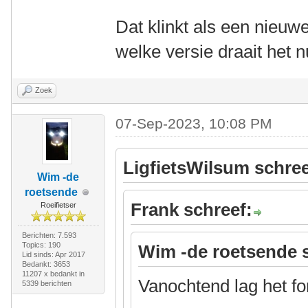
Dat klinkt als een nieuwe
welke versie draait het 
Zoek
07-Sep-2023, 10:08 PM
LigfietsWilsum schree
Wim -de
roetsende
Frank schreef:
Roeifietser
Berichten: 7.593
Topics: 190
Wim -de roetsende 
Lid sinds: Apr 2017
Bedankt: 3653
11207 x bedankt in
Vanochtend lag het fo
5339 berichten