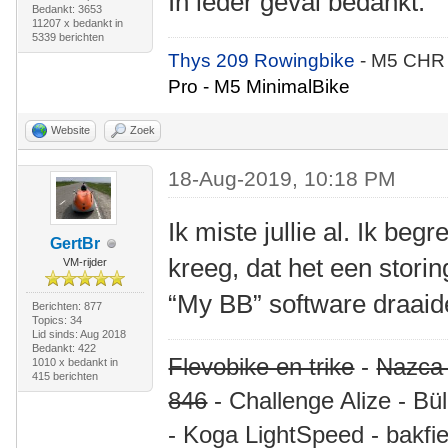
In ieder geval bedankt.
Bedankt: 3653
11207 x bedankt in
5339 berichten
Thys 209 Rowingbike
- M5 CHR
Pro - M5 MinimalBike
Website
Zoek
18-Aug-2019, 10:18 PM
Ik miste jullie al. Ik begr
GertBr
kreeg, dat het een storin
VM-rijder
“My BB” software draaide
Berichten: 877
Topics: 34
Lid sinds: Aug 2018
Bedankt: 422
Flevobike en trike
-
Nazca
1010 x bedankt in
415 berichten
846
- Challenge Alize - Bü
- Koga LightSpeed - bakfie