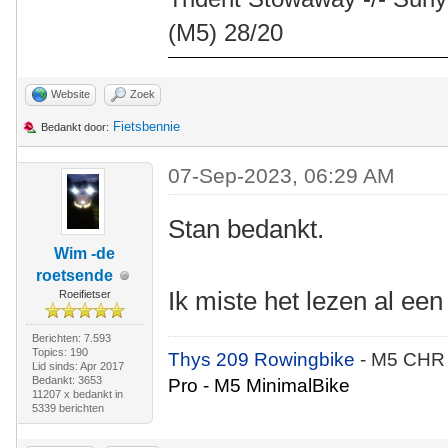
(M5) 28/20
Website
Zoek
Fietsbennie
Bedankt door:
07-Sep-2023, 06:29 AM
Stan bedankt.
Wim -de
roetsende
Ik miste het lezen al een
Roeifietser
Berichten: 7.593
Topics: 190
Thys 209 Rowingbike
- M5 CHR
Lid sinds: Apr 2017
Bedankt: 3653
Pro - M5 MinimalBike
11207 x bedankt in
5339 berichten