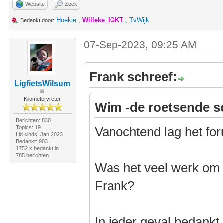
Website
Zoek
Hoekie
,
Willeke_IGKT
,
TvWijk
Bedankt door:
07-Sep-2023, 09:25 AM
Frank schreef:
LigfietsWilsum
Kilometervreter
Wim -de roetsende s
Berichten: 830
Topics: 19
Vanochtend lag het for
Lid sinds: Jan 2023
Bedankt: 903
1752 x bedankt in
785 berichten
Was het veel werk om 
Frank?
In ieder geval bedankt.