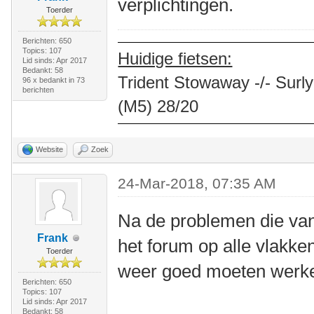
verplichtingen.
Toerder
Berichten: 650
Topics: 107
Huidige fietsen:
Lid sinds: Apr 2017
Bedankt: 58
Trident Stowaway -/- Surly
96 x bedankt in 73
berichten
(M5) 28/20
Website
Zoek
24-Mar-2018, 07:35 AM
Na de problemen die va
Frank
het forum op alle vlakke
Toerder
weer goed moeten werke
Berichten: 650
Topics: 107
Lid sinds: Apr 2017
Bedankt: 58