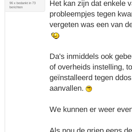
Het kan zijn dat enkele v
96 x bedankt in 73
berichten
probleempjes tegen kwa
vergeten was een van de 
Da's inmiddels ook gebeu
of overheids instelling, 
geïnstalleerd tegen ddos,
aanvallen.
We kunnen er weer even
Als nou de griep eens defi