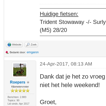
Huidige fietsen:
Trident Stowaway -/- Surly
(M5) 28/20
Website
Zoek
emgaron
Bedankt door:
24-Apr-2017, 08:13 AM
Dank dat je het zo vroeg
Roepers
niet het hele weekend!
Kilometervreter
Berichten: 2.883
Groet,
Topics: 90
Lid sinds: Apr 2017