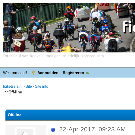
Welkom gast!
Aanmelden
Registreren
ligfietsers.nl
›
Site
›
Site info
Off-line
elde waardering is 0
Off-line
22-Apr-2017, 09:23 AM