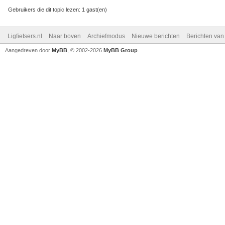
Gebruikers die dit topic lezen: 1 gast(en)
Ligfietsers.nl
Naar boven
Archiefmodus
Nieuwe berichten
Berichten va
Aangedreven door
MyBB
, © 2002-2026
MyBB Group
.