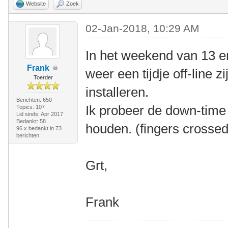
Website
Zoek
02-Jan-2018, 10:29 AM
In het weekend van 13 en
Frank
weer een tijdje off-line 
Toerder
installeren.
Berichten: 650
Ik probeer de down-time 
Topics: 107
Lid sinds: Apr 2017
Bedankt: 58
houden. (fingers crossed
96 x bedankt in 73
berichten
Grt,
Frank