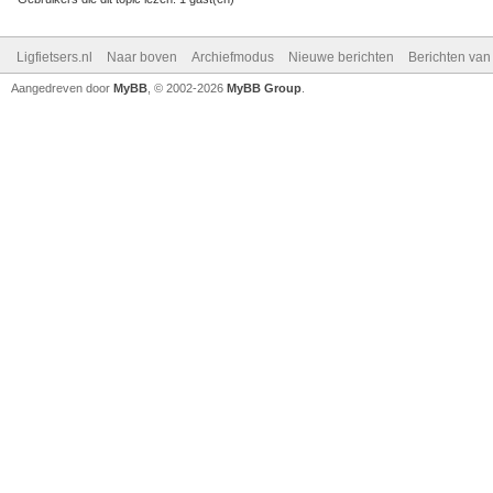
Ligfietsers.nl
Naar boven
Archiefmodus
Nieuwe berichten
Berichten va
Aangedreven door
MyBB
, © 2002-2026
MyBB Group
.