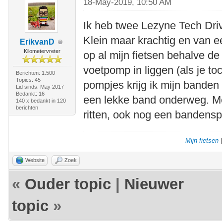
18-May-2019, 10:50 AM
Ik heb twee Lezyne Tech Dri
Klein maar krachtig en van ee
ErikvanD
Kilometervreter
op al mijn fietsen behalve d
voetpomp in liggen (als je to
Berichten: 1.500
Topics: 45
pompjes krijg ik mijn banden
Lid sinds: May 2017
Bedankt: 16
een lekke band onderweg. Me
140 x bedankt in 120
berichten
ritten, ook nog een bandens
Mijn fietsen
Website
Zoek
«
Ouder topic
|
Nieuwer
topic
»