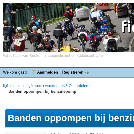
Welkom gast!
Aanmelden
Registreren
ligfietsers.nl
›
Ligfietsers
›
Accessoires & Onderdelen
Banden oppompen bij benzinepomp
elde waardering is 0
Banden oppompen bij benz