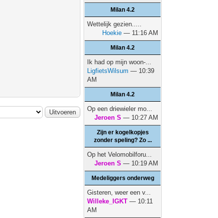
Milan 4.2
Wettelijk gezien.....
Hoekie
— 11:16 AM
Milan 4.2
Ik had op mijn woon-...
LigfietsWilsum
— 10:39
AM
Milan 4.2
Op een driewieler mo...
Jeroen S
— 10:27 AM
Zijn er kogelkopjes
zonder speling? Zo ...
Op het Velomobilforu...
Jeroen S
— 10:19 AM
Medeliggers onderweg
Gisteren, weer een v...
Willeke_IGKT
— 10:11
AM