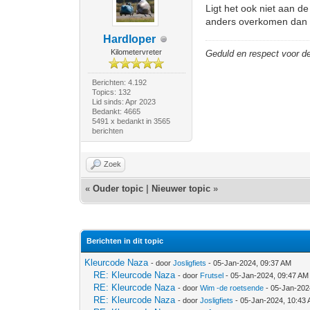
Ligt het ook niet aan d
anders overkomen dan o
Hardloper
Kilometervreter
Geduld en respect voor 
Berichten: 4.192
Topics: 132
Lid sinds: Apr 2023
Bedankt: 4665
5491 x bedankt in 3565
berichten
Zoek
«
Ouder topic
|
Nieuwer topic
»
Berichten in dit topic
Kleurcode Naza
- door
Josligfiets
- 05-Jan-2024, 09:37 AM
RE: Kleurcode Naza
- door
Frutsel
- 05-Jan-2024, 09:47 AM
RE: Kleurcode Naza
- door
Wim -de roetsende
- 05-Jan-202
RE: Kleurcode Naza
- door
Josligfiets
- 05-Jan-2024, 10:43