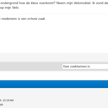
e ondergrond hoe de kleur overkomt? Neem mijn Velomobiel. Ik vond de
p mijn Velo.
de medemens is een schone zaak.
4, 10:18 AM
 AM