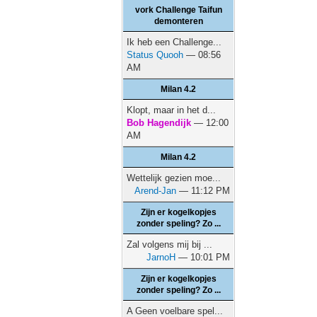
vork Challenge Taifun
demonteren
Ik heb een Challenge...
Status Quooh
— 08:56
AM
Milan 4.2
Klopt, maar in het d...
Bob Hagendijk
— 12:00
AM
Milan 4.2
Wettelijk gezien moe...
Arend-Jan
— 11:12 PM
Zijn er kogelkopjes
zonder speling? Zo ...
Zal volgens mij bij ...
JarnoH
— 10:01 PM
Zijn er kogelkopjes
zonder speling? Zo ...
A Geen voelbare spel...