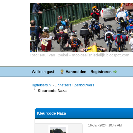
Welkom gast!
Aanmelden
Registreren
ligfietsers.nl
›
Ligfietsers
›
Zelfbouwers
Kleurcode Naza
0 stemmen - gemiddelde waardering is 0
1
2
3
4
5
Kleurcode Naza
16-Jan-2024, 10:47 AM