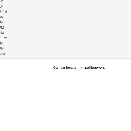
 AM
 AM
13 PM
 AM
PM
 PM
 PM
21 PM
PM
 PM
7 AM
Ga naar locatie: