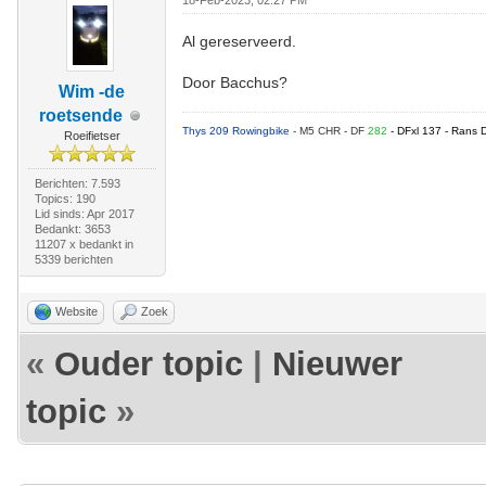
18-Feb-2023, 02:27 PM
Al gereserveerd.
Door Bacchus?
Wim -de
roetsende
Thys 209 Rowingbike
- M5 CHR - DF
282
- DFxl 137 - Rans 
Roeifietser
Berichten: 7.593
Topics: 190
Lid sinds: Apr 2017
Bedankt: 3653
11207 x bedankt in
5339 berichten
Website
Zoek
«
Ouder topic
|
Nieuwer
topic
»