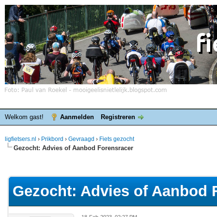
Welkom gast!
Aanmelden
Registreren
ligfietsers.nl
›
Prikbord
›
Gevraagd
›
Fiets gezocht
Gezocht: Advies of Aanbod Forensracer
elde waardering is 0
Gezocht: Advies of Aanbod 