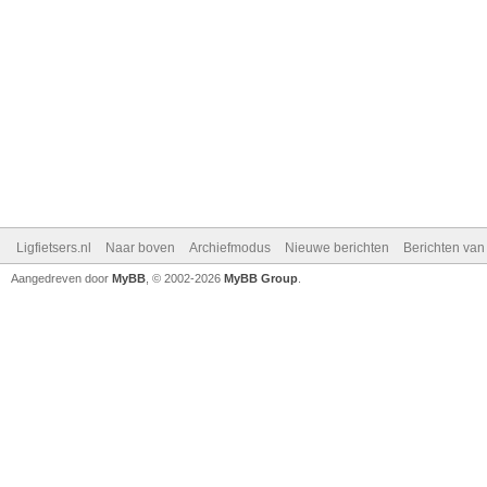
Ligfietsers.nl
Naar boven
Archiefmodus
Nieuwe berichten
Berichten va
Aangedreven door
MyBB
, © 2002-2026
MyBB Group
.