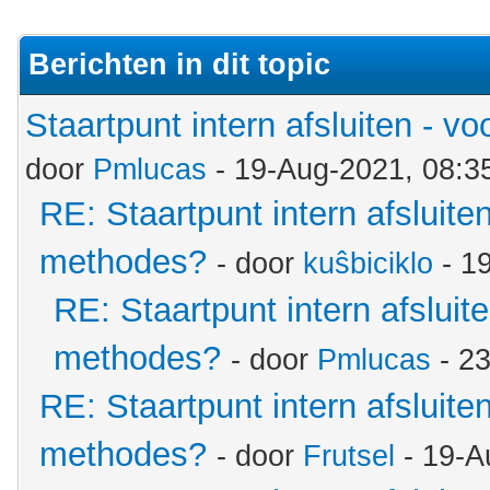
Berichten in dit topic
Staartpunt intern afsluiten - 
door
Pmlucas
- 19-Aug-2021, 08:3
RE: Staartpunt intern afsluite
methodes?
- door
kuŝbiciklo
- 1
RE: Staartpunt intern afsluit
methodes?
- door
Pmlucas
- 2
RE: Staartpunt intern afsluite
methodes?
- door
Frutsel
- 19-A