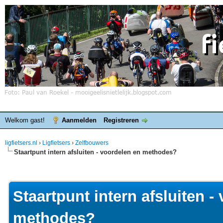
Welkom gast!
Aanmelden
Registreren
ligfietsers.nl
›
Ligfietsers
›
Zelfbouwers
Staartpunt intern afsluiten - voordelen en methodes?
elde waardering is 0
Staartpunt intern afsluiten -
methodes?