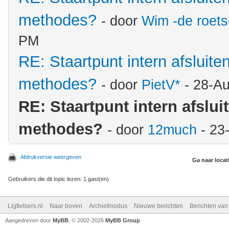
methodes?
- door
Wim -de roet
PM
RE: Staartpunt intern afsluite
methodes?
- door
PietV*
- 28-A
RE: Staartpunt intern afslui
methodes?
- door
12much
- 23
Afdrukversie weergeven
Ga naar locat
Gebruikers die dit topic lezen: 1 gast(en)
Ligfietsers.nl
Naar boven
Archiefmodus
Nieuwe berichten
Berichten va
Aangedreven door
MyBB
, © 2002-2026
MyBB Group
.