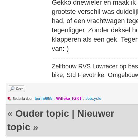
Gekko driewieler en maak ik
grootste verschil was duideli
had, of een vrachtwagen teg
tegenligger. Zonder deksel h
klapperen als een gek. Tegen 
van:-)
Zelfbouw RVS Lowracer op bas
bike, Std Flevotrike, Omgebou
Zoek
berth9999
,
Willeke_IGKT
,
365cycle
Bedankt door:
«
Ouder topic
|
Nieuwer
topic
»