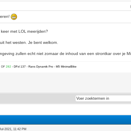
heren!
n keer met LOL meerijden?
uit het westen. Je bent welkom.
mgeving zullen echt niet zomaar de inhoud van een strontkar over je Mi
- DF
282
- DFxl 137 - Rans Dynamik Pro - M5 MinimalBike
Jul-2021, 11:42 PM