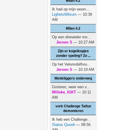
Milan 4.2
Ik had op mijn woon-...
LigfietsWilsum
— 10:39
AM
Milan 4.2
Op een driewieler mo...
Jeroen S
— 10:27 AM
Zijn er kogelkopjes
zonder speling? Zo ...
Op het Velomobilforu...
Jeroen S
— 10:19 AM
Medeliggers onderweg
Gisteren, weer een v...
Willeke_IGKT
— 10:11
AM
vork Challenge Taifun
demonteren
Ik heb een Challenge...
Status Quooh
— 08:56
AM