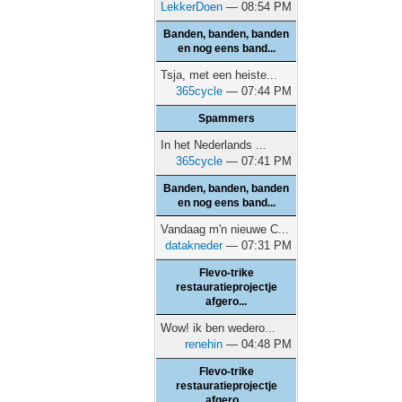
LekkerDoen
— 08:54 PM
Banden, banden, banden
en nog eens band...
Tsja, met een heiste...
365cycle
— 07:44 PM
Spammers
In het Nederlands ...
365cycle
— 07:41 PM
Banden, banden, banden
en nog eens band...
Vandaag m'n nieuwe C...
datakneder
— 07:31 PM
Flevo-trike
restauratieprojectje
afgero...
Wow! ik ben wedero...
renehin
— 04:48 PM
Flevo-trike
restauratieprojectje
afgero...