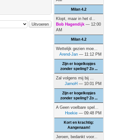
Milan 4.2
Klopt, maar in het d...
Bob Hagendijk
— 12:00
AM
Milan 4.2
Wettelijk gezien moe...
Arend-Jan
— 11:12 PM
Zijn er kogelkopjes
zonder speling? Zo ...
Zal volgens mij bij ...
JarnoH
— 10:01 PM
Zijn er kogelkopjes
zonder speling? Zo ...
A Geen voelbare spel...
Hoekie
— 09:48 PM
Kort en krachtig:
Aangenaam!
Jeroen, bedankt voor...