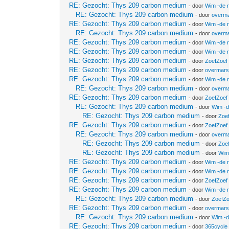
RE: Gezocht: Thys 209 carbon medium
- door
Wim -de 
RE: Gezocht: Thys 209 carbon medium
- door
overm
RE: Gezocht: Thys 209 carbon medium
- door
Wim -de 
RE: Gezocht: Thys 209 carbon medium
- door
overm
RE: Gezocht: Thys 209 carbon medium
- door
Wim -de 
RE: Gezocht: Thys 209 carbon medium
- door
Wim -de 
RE: Gezocht: Thys 209 carbon medium
- door
ZoefZoef
RE: Gezocht: Thys 209 carbon medium
- door
overmars
RE: Gezocht: Thys 209 carbon medium
- door
Wim -de 
RE: Gezocht: Thys 209 carbon medium
- door
overm
RE: Gezocht: Thys 209 carbon medium
- door
ZoefZoef
RE: Gezocht: Thys 209 carbon medium
- door
Wim -d
RE: Gezocht: Thys 209 carbon medium
- door
Zoe
RE: Gezocht: Thys 209 carbon medium
- door
ZoefZoef
RE: Gezocht: Thys 209 carbon medium
- door
overm
RE: Gezocht: Thys 209 carbon medium
- door
Zoe
RE: Gezocht: Thys 209 carbon medium
- door
Wim
RE: Gezocht: Thys 209 carbon medium
- door
Wim -de 
RE: Gezocht: Thys 209 carbon medium
- door
Wim -de 
RE: Gezocht: Thys 209 carbon medium
- door
ZoefZoef
RE: Gezocht: Thys 209 carbon medium
- door
Wim -de 
RE: Gezocht: Thys 209 carbon medium
- door
ZoefZo
RE: Gezocht: Thys 209 carbon medium
- door
overmars
RE: Gezocht: Thys 209 carbon medium
- door
Wim -d
RE: Gezocht: Thys 209 carbon medium
- door
365cycle