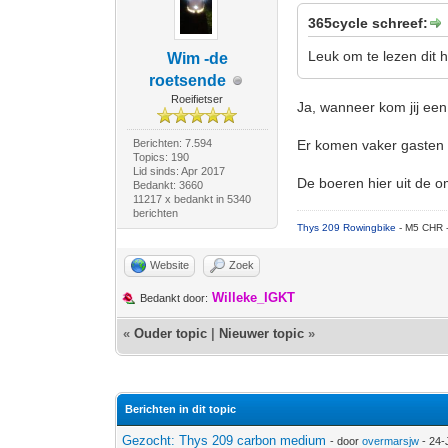
365cycle schreef:
Leuk om te lezen dit 
Wim -de
roetsende
Roeifietser
Ja, wanneer kom jij ee
Berichten: 7.594
Er komen vaker gasten 
Topics: 190
Lid sinds: Apr 2017
De boeren hier uit de o
Bedankt: 3660
11217 x bedankt in 5340
berichten
Thys 209 Rowingbike
- M5 CHR 
Website
Zoek
Willeke_IGKT
Bedankt door:
«
Ouder topic
|
Nieuwer topic
»
Berichten in dit topic
Gezocht: Thys 209 carbon medium
- door
overmarsjw
- 24-