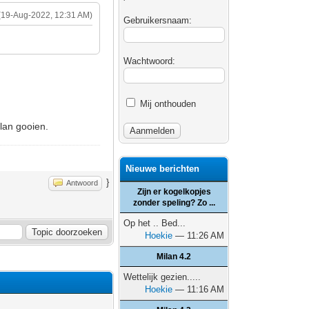
(19-Aug-2022, 12:31 AM)
Gebruikersnaam:
Wachtwoord:
Mij onthouden
lan gooien.
Nieuwe berichten
}
Antwoord
Zijn er kogelkopjes
zonder speling? Zo ...
Op het .. Bed...
Hoekie
— 11:26 AM
Milan 4.2
Wettelijk gezien.....
Hoekie
— 11:16 AM