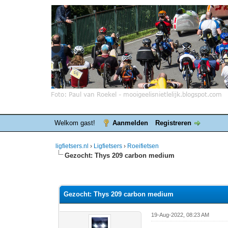
Welkom gast!
Aanmelden
Registreren
ligfietsers.nl
›
Ligfietsers
›
Roeifietsen
Gezocht: Thys 209 carbon medium
0 stemmen - gemiddelde waardering is 0
1
2
3
4
5
Gezocht: Thys 209 carbon medium
19-Aug-2022, 08:23 AM