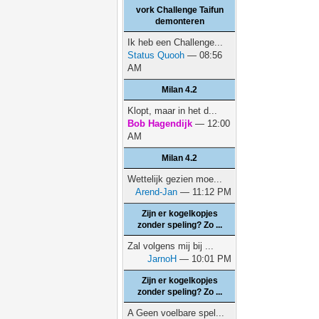
vork Challenge Taifun
demonteren
Ik heb een Challenge...
Status Quooh
— 08:56
AM
Milan 4.2
Klopt, maar in het d...
Bob Hagendijk
— 12:00
AM
Milan 4.2
Wettelijk gezien moe...
Arend-Jan
— 11:12 PM
Zijn er kogelkopjes
zonder speling? Zo ...
Zal volgens mij bij ...
JarnoH
— 10:01 PM
Zijn er kogelkopjes
zonder speling? Zo ...
A Geen voelbare spel...