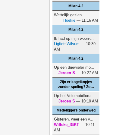
Milan 4.2
Wettelijk gezien.....
Hoekie
— 11:16 AM
Milan 4.2
Ik had op mijn woon-...
LigfietsWilsum
— 10:39
AM
Milan 4.2
Op een driewieler mo...
Jeroen S
— 10:27 AM
Zijn er kogelkopjes
zonder speling? Zo ...
Op het Velomobilforu...
Jeroen S
— 10:19 AM
Medeliggers onderweg
Gisteren, weer een v...
Willeke_IGKT
— 10:11
AM