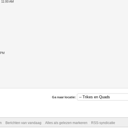
, 11:00 AM
 PM
Ga naar locatie:
n
Berichten van vandaag
Alles als gelezen markeren
RSS-syndicatie