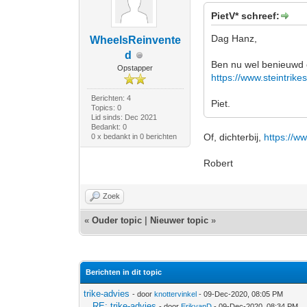
PietV* schreef:
Dag Hanz,
WheelsReinvente
d
Ben nu wel benieuwd op
Opstapper
https://www.steintrike
Berichten: 4
Piet.
Topics: 0
Lid sinds: Dec 2021
Bedankt: 0
Of, dichterbij,
https://w
0 x bedankt in 0 berichten
Robert
Zoek
«
Ouder topic
|
Nieuwer topic
»
Berichten in dit topic
trike-advies
- door
knottervinkel
- 09-Dec-2020, 08:05 PM
RE: trike-advies
- door
ErikvanD
- 09-Dec-2020, 08:34 PM