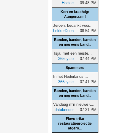
Hoekie
— 09:48 PM
Kort en krachtig:
Aangenaam!
Jeroen, bedankt voor...
LekkerDoen
— 08:54 PM
Banden, banden, banden
en nog eens band...
Tsja, met een heiste...
365cycle
— 07:44 PM
Spammers
In het Nederlands ...
365cycle
— 07:41 PM
Banden, banden, banden
en nog eens band...
Vandaag m'n nieuwe C...
datakneder
— 07:31 PM
Flevo-trike
restauratieprojectje
afgero...