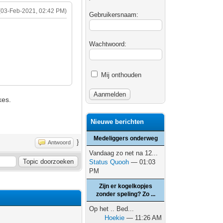
(03-Feb-2021, 02:42 PM)
Gebruikersnaam:
Wachtwoord:
Mij onthouden
kes.
Nieuwe berichten
Medeliggers onderweg
}
Antwoord
Vandaag zo net na 12...
Status Quooh
— 01:03
PM
Zijn er kogelkopjes
zonder speling? Zo ...
Op het .. Bed...
Hoekie
— 11:26 AM