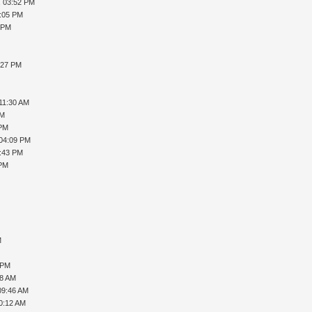
, 03:52 PM
7:05 PM
 PM
:27 PM
 11:30 AM
PM
 PM
 04:09 PM
7:43 PM
 PM
M
 PM
18 AM
09:46 AM
0:12 AM