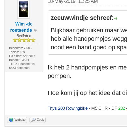
18-May-2019, 11:25 AM
zeeuwwindje schreef:
Wim -de
Blijkbaar gebruiken maar w
roetsende
Roeifietser
heb alle handpompjes wegg
nooit een band goed op spa
Berichten: 7.586
Topics: 189
Lid sinds: Apr 2017
Bedankt: 3644
11192 x bedankt in
Ik heb 2 handpompjes en met
5333 berichten
pompen.
Hoe kom jij op het idee dat d
Thys 209 Rowingbike
- M5 CHR - DF
282
Website
Zoek