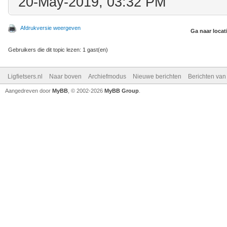
20-May-2019, 03:32 PM
Afdrukversie weergeven
Ga naar locat
Gebruikers die dit topic lezen: 1 gast(en)
Ligfietsers.nl
Naar boven
Archiefmodus
Nieuwe berichten
Berichten va
Aangedreven door
MyBB
, © 2002-2026
MyBB Group
.