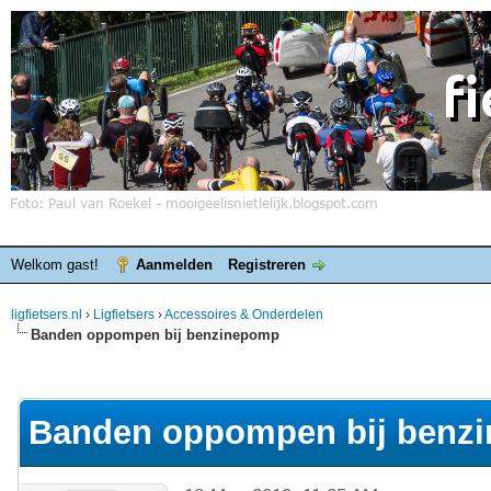
Welkom gast!
Aanmelden
Registreren
ligfietsers.nl
›
Ligfietsers
›
Accessoires & Onderdelen
Banden oppompen bij benzinepomp
elde waardering is 0
Banden oppompen bij benz