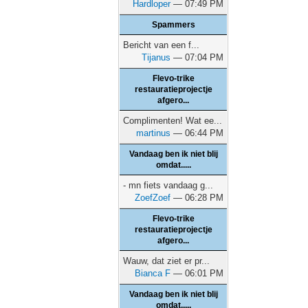
Hardloper
— 07:49 PM
Spammers
Bericht van een f...
Tijanus
— 07:04 PM
Flevo-trike
restauratieprojectje
afgero...
Complimenten! Wat ee...
martinus
— 06:44 PM
Vandaag ben ik niet blij
omdat.....
- mn fiets vandaag g...
ZoefZoef
— 06:28 PM
Flevo-trike
restauratieprojectje
afgero...
Wauw, dat ziet er pr...
Bianca F
— 06:01 PM
Vandaag ben ik niet blij
omdat.....