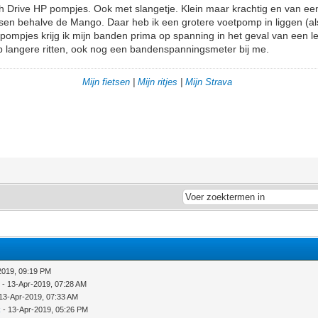
 Drive HP pompjes. Ook met slangetje. Klein maar krachtig en van een
ietsen behalve de Mango. Daar heb ik een grotere voetpomp in liggen (al
 pompjes krijg ik mijn banden prima op spanning in het geval van een
p langere ritten, ook nog een bandenspanningsmeter bij me.
Mijn fietsen
|
Mijn ritjes
|
Mijn Strava
2019, 09:19 PM
D
- 13-Apr-2019, 07:28 AM
13-Apr-2019, 07:33 AM
k
- 13-Apr-2019, 05:26 PM