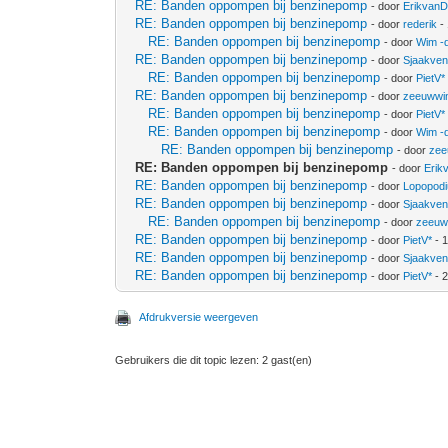
RE: Banden oppompen bij benzinepomp
- door
Erikvan
RE: Banden oppompen bij benzinepomp
- door
rederik
- 
RE: Banden oppompen bij benzinepomp
- door
Wim -
RE: Banden oppompen bij benzinepomp
- door
Sjaakve
RE: Banden oppompen bij benzinepomp
- door
PietV*
RE: Banden oppompen bij benzinepomp
- door
zeeuwwi
RE: Banden oppompen bij benzinepomp
- door
PietV*
RE: Banden oppompen bij benzinepomp
- door
Wim -
RE: Banden oppompen bij benzinepomp
- door
zee
RE: Banden oppompen bij benzinepomp
- door
Erik
RE: Banden oppompen bij benzinepomp
- door
Lopopod
RE: Banden oppompen bij benzinepomp
- door
Sjaakve
RE: Banden oppompen bij benzinepomp
- door
zeeuw
RE: Banden oppompen bij benzinepomp
- door
PietV*
- 
RE: Banden oppompen bij benzinepomp
- door
Sjaakve
RE: Banden oppompen bij benzinepomp
- door
PietV*
- 
Afdrukversie weergeven
Gebruikers die dit topic lezen: 2 gast(en)