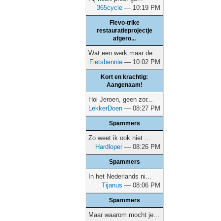
365cycle
— 10:19 PM
Flevo-trike
restauratieprojectje
afgero...
Wat een werk maar de...
Fietsbennie
— 10:02 PM
Kort en krachtig:
Aangenaam!
Hoi Jeroen, geen zor...
LekkerDoen
— 08:27 PM
Spammers
Zo weet ik ook niet ...
Hardloper
— 08:26 PM
Spammers
In het Nederlands ni...
Tijanus
— 08:06 PM
Spammers
Maar waarom mocht je...