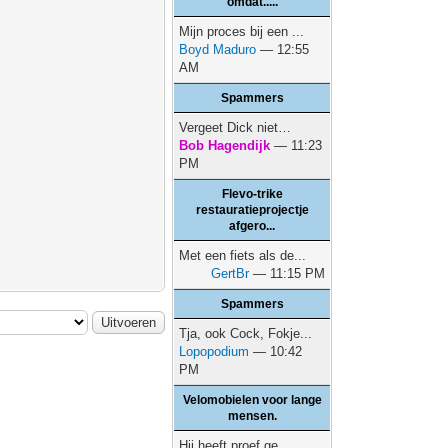
omdat.....
Mijn proces bij een ...
Boyd Maduro
— 12:55
AM
Spammers
Vergeet Dick niet…
Bob Hagendijk
— 11:23
PM
Flevo-trike
restauratieprojectje
afgero...
Met een fiets als de...
GertBr
— 11:15 PM
Spammers
Tja, ook Cock, Fokje...
Lopopodium
— 10:42
PM
Velomobielen voor lange
mensen.
Hij heeft proef ge...