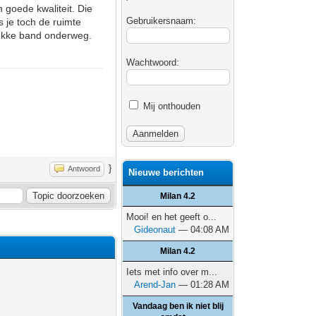
 goede kwaliteit. Die
Gebruikersnaam:
s je toch de ruimte
 lekke band onderweg.
Wachtwoord:
Mij onthouden
}
Antwoord
Nieuwe berichten
Milan 4.2
Mooi! en het geeft o...
Gideonaut
— 04:08 AM
Milan 4.2
Iets met info over m...
Arend-Jan
— 01:28 AM
Vandaag ben ik niet blij