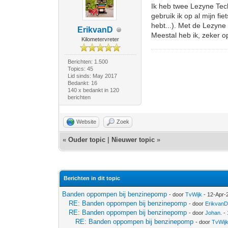
Ik heb twee Lezyne Tech
gebruik ik op al mijn f
hebt...). Met de Lezyne
ErikvanD
Meestal heb ik, zeker o
Kilometervreter
Berichten: 1.500
Topics: 45
Lid sinds: May 2017
Bedankt: 16
140 x bedankt in 120
berichten
Website
Zoek
«
Ouder topic
|
Nieuwer topic
»
Berichten in dit topic
Banden oppompen bij benzinepomp
- door
TvWijk
- 12-Apr-
RE: Banden oppompen bij benzinepomp
- door
Erikvan
RE: Banden oppompen bij benzinepomp
- door
Johan.
- 
RE: Banden oppompen bij benzinepomp
- door
TvWij