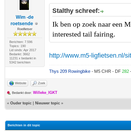
Stalthy schreef:
Wim -de
Ik ben op zoek naar een M
roetsende
Roeifietser
interested tail fairing.
Berichten: 7.596
Topics: 190
Lid sinds: Apr 2017
http://www.m5-ligfietsen.nl/s
Bedankt: 3662
11231 x bedankt in
5342 berichten
Thys 209 Rowingbike
- M5 CHR - DF
282
Website
Zoek
Willeke_IGKT
Bedankt door:
«
Ouder topic
|
Nieuwer topic
»
Berichten in dit topic