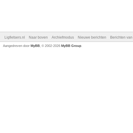
Ligfietsers.nl
Naar boven
Archiefmodus
Nieuwe berichten
Berichten va
Aangedreven door
MyBB
, © 2002-2026
MyBB Group
.