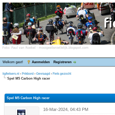
Welkom gast!
Aanmelden
Registreren
ligfietsers.nl
›
Prikbord
›
Gevraagd
›
Fiets gezocht
Spel M5 Carbon High racer
elde waardering is 0
Spel M5 Carbon High racer
16-Mar-2024, 04:43 PM