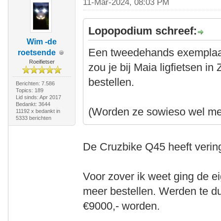
11-Mar-2024, 08:03 PM
Lopopodium schreef:
Wim -de
Een tweedehands exemplaar
roetsende
Roeifietser
zou je bij Maia ligfietsen i
bestellen.
Berichten: 7.586
Topics: 189
Lid sinds: Apr 2017
Bedankt: 3644
(Worden ze sowieso wel met
11192 x bedankt in
5333 berichten
De Cruzbike Q45 heeft verin
Voor zover ik weet ging de 
meer bestellen. Werden te d
€9000,- worden.