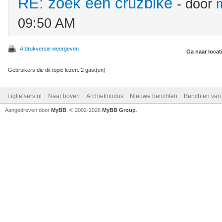
RE: zoek een cruzbike
- door
09:50 AM
Afdrukversie weergeven
Ga naar locat
Gebruikers die dit topic lezen: 2 gast(en)
Ligfietsers.nl
Naar boven
Archiefmodus
Nieuwe berichten
Berichten va
Aangedreven door
MyBB
, © 2002-2026
MyBB Group
.