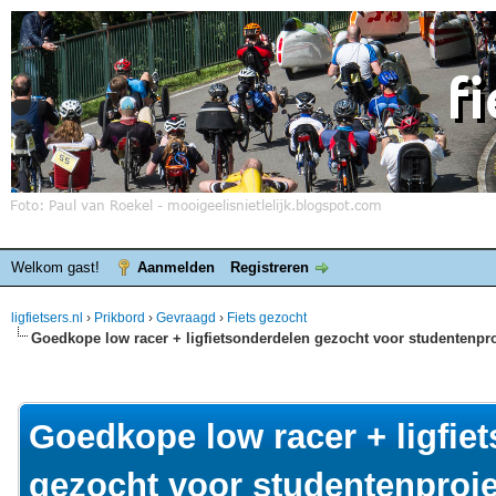
Welkom gast!
Aanmelden
Registreren
ligfietsers.nl
›
Prikbord
›
Gevraagd
›
Fiets gezocht
Goedkope low racer + ligfietsonderdelen gezocht voor studentenpro
elde waardering is 0
Goedkope low racer + ligfie
gezocht voor studentenproje