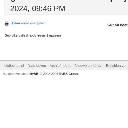
2024, 09:46 PM
Afdrukversie weergeven
Ga naar locat
Gebruikers die dit topic lezen: 2 gast(en)
Ligfietsers.nl
Naar boven
Archiefmodus
Nieuwe berichten
Berichten va
Aangedreven door
MyBB
, © 2002-2026
MyBB Group
.