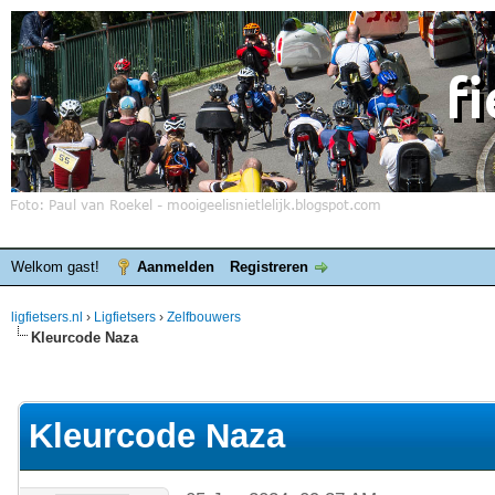
Welkom gast!
Aanmelden
Registreren
ligfietsers.nl
›
Ligfietsers
›
Zelfbouwers
Kleurcode Naza
elde waardering is 0
Kleurcode Naza