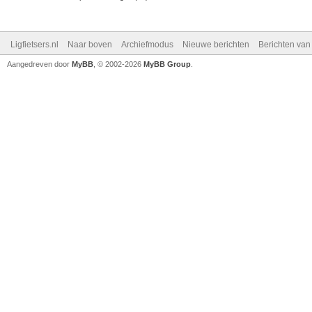
Ligfietsers.nl
Naar boven
Archiefmodus
Nieuwe berichten
Berichten va
Aangedreven door
MyBB
, © 2002-2026
MyBB Group
.