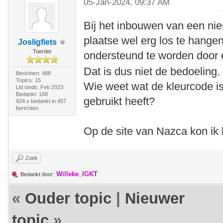
05-Jan-2024, 09:37 AM
Bij het inbouwen van een nie
plaatse wel erg los te hange
Josligfiets
Toerder
ondersteund te worden door e
Dat is dus niet de bedoeling.
Berichten: 488
Topics: 15
Wie weet wat de kleurcode i
Lid sinds: Feb 2023
Bedankt: 168
gebruikt heeft?
924 x bedankt in 457
berichten
Op de site van Nazca kon ik h
Zoek
Willeke_IGKT
Bedankt door:
«
Ouder topic
|
Nieuwer
topic
»