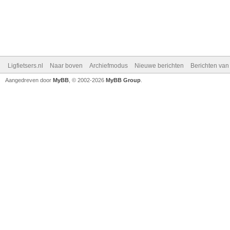
Ligfietsers.nl
Naar boven
Archiefmodus
Nieuwe berichten
Berichten va
Aangedreven door
MyBB
, © 2002-2026
MyBB Group
.