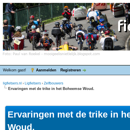
Welkom gast!
Aanmelden
Registreren
ligfietsers.nl
›
Ligfietsers
›
Zelfbouwers
Ervaringen met de trike in het Boheemse Woud.
elde waardering is 0
Ervaringen met de trike in 
Woud.