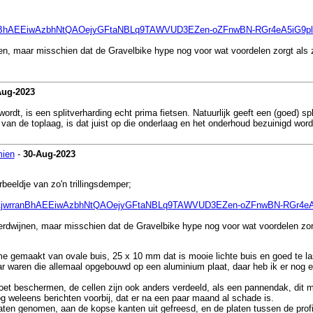
KCAjwrranBhAEEiwAzbhNtQAOejyGFtaNBLq9TAWVUD3EZen-oZFnwBN-RGr4eA5
n, maar misschien dat de Gravelbike hype nog voor wat voordelen zorgt als z
Aug-2023
ordt, is een splitverharding echt prima fietsen. Natuurlijk geeft een (goed) 
 van de toplaag, is dat juist op die onderlaag en het onderhoud bezuinigd word
mien
-
30-Aug-2023
beeldje van zo'n trillingsdemper;
id=CjwKCAjwrranBhAEEiwAzbhNtQAOejyGFtaNBLq9TAWVUD3EZen-oZFnwBN-RG
rdwijnen, maar misschien dat de Gravelbike hype nog voor wat voordelen zor
me gemaakt van ovale buis, 25 x 10 mm dat is mooie lichte buis en goed te l
r waren die allemaal opgebouwd op een aluminium plaat, daar heb ik er nog e
oet beschermen, de cellen zijn ook anders verdeeld, als een pannendak, dit 
 weleens berichten voorbij, dat er na een paar maand al schade is.
laten genomen, aan de kopse kanten uit gefreesd, en de platen tussen de pro