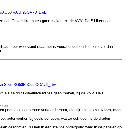
iG9plsXG53RoCdmQQAvD_BwE
e ooit Gravelbike routes gaan maken, bij de VVV. De E bikers per
splitpad meer weerstand maar het is vooral onderhoudsintensiever dan
t.
r4eA5iG9plsXG53RoCdmQQAvD_BwE
gt als ze ooit Gravelbike routes gaan maken, bij de VVV. De E
assen.
en paar van liggen maar verkeerde maat, die zijn niet zo buigzaam, maar
moet beter werken bij deels schaduw, wat ze ook doen is de draden
fielen geschoven, nu heb ik een stevige ondergrond waar ik de panelen op