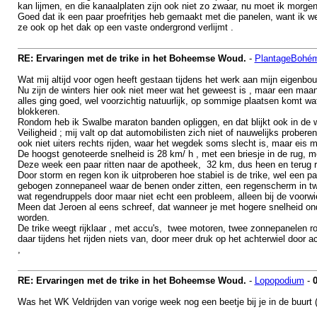
kan lijmen, en die kanaalplaten zijn ook niet zo zwaar, nu moet ik morge
Goed dat ik een paar proefritjes heb gemaakt met die panelen, want ik 
ze ook op het dak op een vaste ondergrond verlijmt .
RE: Ervaringen met de trike in het Boheemse Woud.
-
PlantageBohé
Wat mij altijd voor ogen heeft gestaan tijdens het werk aan mijn eigenbouw 
Nu zijn de winters hier ook niet meer wat het geweest is , maar een ma
alles ging goed, wel voorzichtig natuurlijk, op sommige plaatsen komt wa
blokkeren.
Rondom heb ik Swalbe maraton banden opliggen, en dat blijkt ook in de wi
Veiligheid ; mij valt op dat automobilisten zich niet of nauwelijks prober
ook niet uiters rechts rijden, waar het wegdek soms slecht is, maar eis m
De hoogst genoteerde snelheid is 28 km/ h , met een briesje in de rug, me
Deze week een paar ritten naar de apotheek, 32 km, dus heen en terug ro
Door storm en regen kon ik uitproberen hoe stabiel is de trike, wel een p
gebogen zonnepaneel waar de benen onder zitten, een regenscherm in twe
wat regendruppels door maar niet echt een probleem, alleen bij de voorwi
Meen dat Jeroen al eens schreef, dat wanneer je met hogere snelheid on
worden.
De trike weegt rijklaar , met accu's, twee motoren, twee zonnepanelen 
daar tijdens het rijden niets van, door meer druk op het achterwiel door
,
RE: Ervaringen met de trike in het Boheemse Woud.
-
Lopopodium
-
Was het WK Veldrijden van vorige week nog een beetje bij je in de buurt 