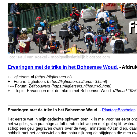
Ervaringen met de trike in het Boheemse Woud.
- Afdru
+- ligfietsers.nl (
https://ligfietsers.nl
)
+-- Forum: Ligfietsers (
https://ligfietsers.nl/forum-3.html
)
+--- Forum: Zelfbouwers (
https://ligfietsers.nl/forum-9.html
)
+--- Topic: Ervaringen met de trike in het Boheemse Woud. (
/thread-1926
Ervaringen met de trike in het Boheemse Woud.
-
PlantageBohémien
Het eerste wat in mijn gedachte opkwam toen ik in mei voor het eerst on
het wegdek, van prachtige asfalt straten tot wegen met grof split, water
schop een geul gegraven dwars over de weg, minstens 40 cm diep, daar m
hobbelt met het achterwiel en dan natuurlijk nog de stijgingen die men 