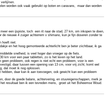
 verlijmen.
anelen worden ook vaak gebruikt op boten en caravans, maar dan worden
eer een ijspiste, toch een rit naar de stad, 27 km, om inkopen te doen,
or de nieuwe 4 zuiger achterrem v shimano, kun je fijn doseren zonder te
 hoeft niet.
 dakje en het hoog gemonteerde achterlicht ben je beter ziichtbaar, ik ga
middelde snelheid, is veel hoger dan vroeger op de fiets.
 km voor een paar tabletten, zo is het leven op het land.
ie geen probleem, ook regen is niet echt een probleem, voor is een
stigd, daar tussen een opening van 13 cm, voor vrij zicht, komt wel
ng, dat moet ik nog oplossen.
et hebben, daar kan ik aan toevoegen, ook gewicht kan een probleem
en, door de goede balans, achtervering, en stuureigenschappen, merk je
ege het resultaat ben ik een tevreden mens, groet uit het Boheemse Woud.