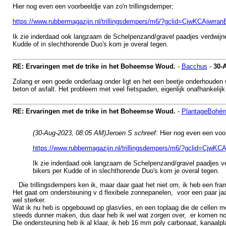
Hier nog even een voorbeeldje van zo'n trillingsdemper;
https://www.rubbermagazijn.nl/trillingsdempers/m6/?gclid=Cjw
Ik zie inderdaad ook langzaam de Schelpenzand/gravel paadjes verdwijne
Kudde of in slechthorende Duo's kom je overal tegen.
RE: Ervaringen met de trike in het Boheemse Woud.
-
Bacchus
-
30-
Zolang er een goede onderlaag onder ligt en het een beetje onderhouden w
beton of asfalt. Het probleem met veel fietspaden, eigenlijk onafhankelijk
RE: Ervaringen met de trike in het Boheemse Woud.
-
PlantageBohé
(30-Aug-2023, 08:05 AM)
Jeroen S schreef:
Hier nog even een voor
https://www.rubbermagazijn.nl/trillingsdempers/m6/?gcl
Ik zie inderdaad ook langzaam de Schelpenzand/gravel paadjes ve
bikers per Kudde of in slechthorende Duo's kom je overal tegen.
Die trillingsdempers ken ik, maar daar gaat het niet om, ik heb een fra
Het gaat om ondersteuning v d flexibele zonnepanelen, voor een paar jaa
wel sterker.
Wat ik nu heb is opgebouwd op glasvlies, en een toplaag die de cellen m
steeds dunner maken, dus daar heb ik wel wat zorgen over, er komen nog
Die ondersteuning heb ik al klaar, ik heb 16 mm poly carbonaat, kanaalp