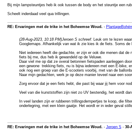
Bij mijn lampsteuntjes heb ik ook tussen de body en het steuntje een rub
Scheelt inderdaad veel qua trillingen.
RE: Ervaringen met de trike in het Boheemse Woud.
-
PlantageBohé
(28-Aug-2023, 10:18 PM)
Jeroen S schreef:
Leuk om te lezen waaro
Googlemaps. Afhankelijk van wat ik zie kies ik de fiets. Soms de 
Niet iedereen heeft die gedachte, er zijn er ook die menen dat d
fiets bij me, dus heb ik gewandeld op de Veluwe.
Daar viel me op dat ze overal betonnen fietspaden aanleggen doo
een gewone trekking fiets, nu is bijna iedereen met een E-bike, 
ook nog een groep van die E-scooters voorbij, met van de ballon
Naar mijn gedachten, werk je op deze manier teveel naar een soort 
Zorg ervoor dat je een fiets hebt, die past bij waar jij hem voor no
Veel van die kunststoffen zijn niet zo UV bestendig, het wordt dan
In veel landen zijn er rubberen trillingsdempertjes te koop, die fi
onderlegring, met een klein gaatje. Het wordt er in ieder geval still
RE: Ervaringen met de trike in het Boheemse Woud.
-
Jeroen S
-
30-