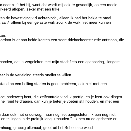
ar blijft het bij, want dat wordt mij ook te gevaarlijk, op een mooie
rkeerd aflopen, zeker met een trike.
en de bevestiging v d achtervork , alleen ik had het bakje te smal
laar? alleen bij een gelaste vork zou ik de vork niet meer kunnen
sen.
ardoor is er aan beide kanten een soort driehoekconstructie ontstaan, die
e handen, dat is vergeleken met mijn stadsfiets een openbaring, langere
 in de verleiding steeds sneller te willen.
tand op een helling starten is geen probleem, ook niet met een
l onderweg bent, die zelfcontrole vind ik prettig, en je leert ook dingen
snel rond te draaien, dan kun je beter je voeten stil houden, en met een
n daar ook met onderweg, maar nog niet aangesloten, ik ben nog niet
 en trillingen in de praktijk lang uithouden ? ik heb nu de gedachte er
omhoog, grappig allemaal, groet uit het Boheemse woud.