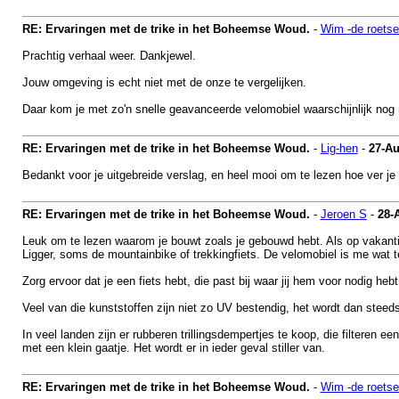
RE: Ervaringen met de trike in het Boheemse Woud.
-
Wim -de roets
Prachtig verhaal weer. Dankjewel.
Jouw omgeving is echt niet met de onze te vergelijken.
Daar kom je met zo'n snelle geavanceerde velomobiel waarschijnlijk nog 
RE: Ervaringen met de trike in het Boheemse Woud.
-
Lig-hen
-
27-Au
Bedankt voor je uitgebreide verslag, en heel mooi om te lezen hoe ver je
RE: Ervaringen met de trike in het Boheemse Woud.
-
Jeroen S
-
28-
Leuk om te lezen waarom je bouwt zoals je gebouwd hebt. Als op vakantie 
Ligger, soms de mountainbike of trekkingfiets. De velomobiel is me wat t
Zorg ervoor dat je een fiets hebt, die past bij waar jij hem voor nodig heb
Veel van die kunststoffen zijn niet zo UV bestendig, het wordt dan steeds
In veel landen zijn er rubberen trillingsdempertjes te koop, die filteren 
met een klein gaatje. Het wordt er in ieder geval stiller van.
RE: Ervaringen met de trike in het Boheemse Woud.
-
Wim -de roets