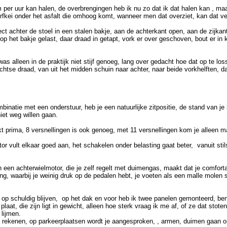
 uur kan halen, de overbrengingen heb ik nu zo dat ik dat halen kan , maar da
erfkei onder het asfalt die omhoog komt, wanneer men dat overziet, kan dat ve
ct achter de stoel in een stalen bakje, aan de achterkant open, aan de zijkant
 het bakje gelast, daar draad in getapt, vork er over geschoven, bout er in k
 alleen in de praktijk niet stijf genoeg, lang over gedacht hoe dat op te los
tse draad, van uit het midden schuin naar achter, naar beide vorkhelften, da
binatie met een onderstuur, heb je een natuurlijke zitpositie, de stand van j
iet weg willen gaan.
prima, 8 versnellingen is ook genoeg, met 11 versnellingen kom je alleen maar
vult elkaar goed aan, het schakelen onder belasting gaat beter, vanuit stils
en achterwielmotor, die je zelf regelt met duimengas, maakt dat je comfortabe
aling, waarbij je weinig druk op de pedalen hebt, je voeten als een malle molen 
 op schuldig blijven, op het dak en voor heb ik twee panelen gemonteerd, be
at, die zijn ligt in gewicht, alleen hoe sterk vraag ik me af, of ze dat stoten
lijmen.
ng rekenen, op parkeerplaatsen wordt je aangesproken, , armen, duimen gaan 