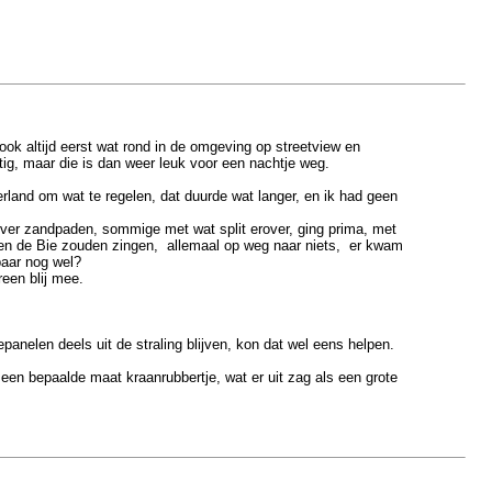
ok altijd eerst wat rond in de omgeving op streetview en
tig, maar die is dan weer leuk voor een nachtje weg.
land om wat te regelen, dat duurde wat langer, en ik had geen
ver zandpaden, sommige met wat split erover, ging prima, met
n en de Bie zouden zingen, allemaal op weg naar niets, er kwam
baar nog wel?
reen blij mee.
.
panelen deels uit de straling blijven, kon dat wel eens helpen.
d een bepaalde maat kraanrubbertje, wat er uit zag als een grote