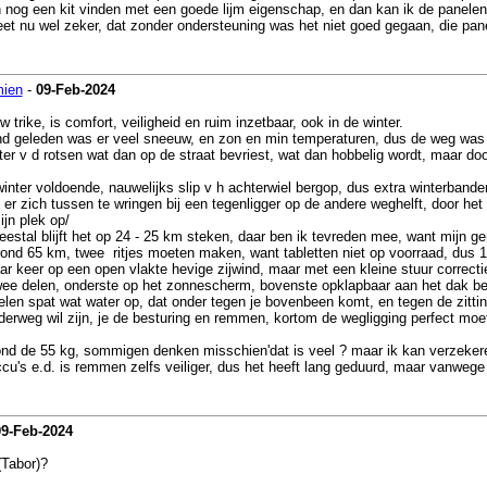
n nog een kit vinden met een goede lijm eigenschap, en dan kan ik de panelen
weet nu wel zeker, dat zonder ondersteuning was het niet goed gegaan, die p
mien
-
09-Feb-2024
trike, is comfort, veiligheid en ruim inzetbaar, ook in de winter.
and geleden was er veel sneeuw, en zon en min temperaturen, dus de weg was m
ter v d rotsen wat dan op de straat bevriest, wat dan hobbelig wordt, maar do
nter voldoende, nauwelijks slip v h achterwiel bergop, dus extra winterbanden
en er zich tussen te wringen bij een tegenligger op de andere weghelft, door het
ijn plek op/
estal blijft het op 24 - 25 km steken, daar ben ik tevreden mee, want mijn ge
nd 65 km, twee ritjes moeten maken, want tabletten niet op voorraad, dus 130
aar keer op een open vlakte hevige zijwind, maar met een kleine stuur correct
e delen, onderste op het zonnescherm, bovenste opklapbaar aan het dak beve
elen spat wat water op, dat onder tegen je bovenbeen komt, en tegen de zitti
derweg wil zijn, je de besturing en remmen, kortom de wegligging perfect mo
rond de 55 kg, sommigen denken misschien'dat is veel ? maar ik kan verzeker
 accu's e.d. is remmen zelfs veiliger, dus het heeft lang geduurd, maar vanw
09-Feb-2024
(Tabor)?