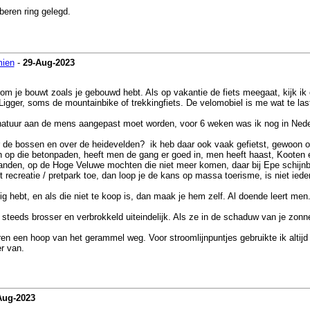
beren ring gelegd.
mien
-
29-Aug-2023
m je bouwt zoals je gebouwd hebt. Als op vakantie de fiets meegaat, kijk ik o
Ligger, soms de mountainbike of trekkingfiets. De velomobiel is me wat te las
e natuur aan de mens aangepast moet worden, voor 6 weken was ik nog in Neder
r de bossen en over de heidevelden? ik heb daar ook vaak gefietst, gewoon o
en op die betonpaden, heeft men de gang er goed in, men heeft haast, Koote
banden, op de Hoge Veluwe mochten die niet meer komen, daar bij Epe schijn
recreatie / pretpark toe, dan loop je de kans op massa toerisme, is niet iede
dig hebt, en als die niet te koop is, dan maak je hem zelf. Al doende leert men
 steeds brosser en verbrokkeld uiteindelijk. Als ze in de schaduw van je zonne
lteren een hoop van het gerammel weg. Voor stroomlijnpuntjes gebruikte ik altij
er van.
Aug-2023