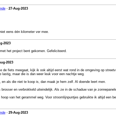
ende
-
27-Aug-2023
niet eens één kilometer ver mee.
g-2023
 met het project bent gekomen. Gefeliciteerd.
Aug-2023
de fiets meegaat, kijk ik ook altijd eerst wat rond in de omgeving op street
e lastig, maar die is dan weer leuk voor een nachtje weg.
t, en als die niet te koop is, dan maak je hem zelf. Al doende leert men.
 brosser en verbrokkeld uiteindelijk. Als ze in de schaduw van je zonnepanelen
een hoop van het gerammel weg. Voor stroomlijnpuntjes gebruikte ik altijd een b
ende
-
29-Aug-2023