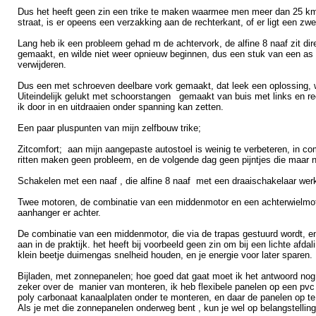
Dus het heeft geen zin een trike te maken waarmee men meer dan 25 km per
straat, is er opeens een verzakking aan de rechterkant, of er ligt een zw
Lang heb ik een probleem gehad m de achtervork, de alfine 8 naaf zit dire
gemaakt, en wilde niet weer opnieuw beginnen, dus een stuk van een as op
verwijderen.
Dus een met schroeven deelbare vork gemaakt, dat leek een oplossing, was
Uiteindelijk gelukt met schoorstangen gemaakt van buis met links en rech
ik door in en uitdraaien onder spanning kan zetten.
Een paar pluspunten van mijn zelfbouw trike;
Zitcomfort; aan mijn aangepaste autostoel is weinig te verbeteren, in com
ritten maken geen probleem, en de volgende dag geen pijntjes die maar n
Schakelen met een naaf , die alfine 8 naaf met een draaischakelaar werkt 
Twee motoren, de combinatie van een middenmotor en een achterwielmotor 
aanhanger er achter.
De combinatie van een middenmotor, die via de trapas gestuurd wordt, en e
aan in de praktijk. het heeft bij voorbeeld geen zin om bij een lichte afd
klein beetje duimengas snelheid houden, en je energie voor later sparen.
Bijladen, met zonnepanelen; hoe goed dat gaat moet ik het antwoord nog
zeker over de manier van monteren, ik heb flexibele panelen op een pvc pla
poly carbonaat kanaalplaten onder te monteren, en daar de panelen op te 
Als je met die zonnepanelen onderweg bent , kun je wel op belangstelli