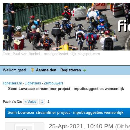
Welkom gast!
Aanmelden
Registreren
ligfietsers.nl
›
Ligfietsers
›
Zelfbouwers
Semi-Lowracer streamliner project - input/suggesties wensenlijk
elde waardering is 0
Pagina's (2):
« Vorige
1
2
Semi-Lowracer streamliner project - input/suggesties wensenlijk
25-Apr-2021, 10:40 PM
(Dit b