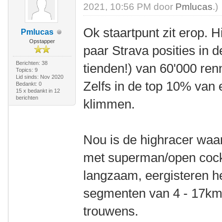
2021, 10:56 PM door
Pmlucas
.)
Ok staartpunt zit erop. Hi
Pmlucas
Opstapper
paar Strava posities in 
Berichten: 38
tienden!) van 60'000 renn
Topics: 9
Lid sinds: Nov 2020
Zelfs in de top 10% van 
Bedankt: 0
15 x bedankt in 12
berichten
klimmen.
Nou is de highracer waar
met superman/open cockp
langzaam, eergisteren h
segmenten van 4 - 17km 
trouwens.