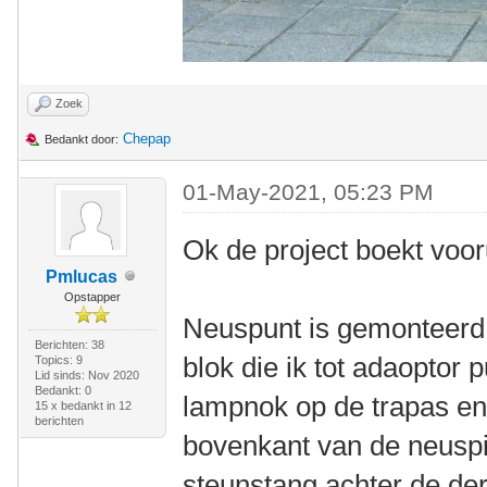
Zoek
Chepap
Bedankt door:
01-May-2021, 05:23 PM
Ok de project boekt voo
Pmlucas
Opstapper
Neuspunt is gemonteer
Berichten: 38
blok die ik tot adaoptor
Topics: 9
Lid sinds: Nov 2020
Bedankt: 0
lampnok op de trapas en 
15 x bedankt in 12
berichten
bovenkant van de neuspi
steunstang achter de der