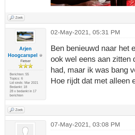
Zoek
02-May-2021, 05:31 PM
Ben benieuwd naar het ei
Arjen
Hoogcarspel
ook wel eens aan zitten 
Fietser
had, maar ik was bang v
Berichten: 55
Hoe rijdt dat met alleen 
Topics: 6
Lid sinds: Mar 2021
Bedankt: 18
28 x bedankt in 17
berichten
Zoek
07-May-2021, 03:08 PM