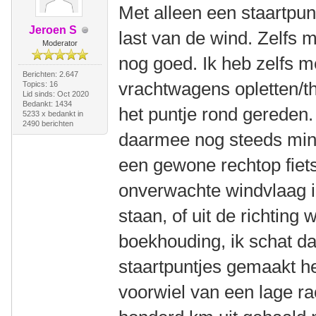
Met alleen een staartpunt
Jeroen S
last van de wind. Zelfs m
Moderator
nog goed. Ik heb zelfs 
Berichten: 2.647
vrachtwagens opletten/t
Topics: 16
Lid sinds: Oct 2020
Bedankt: 1434
het puntje rond gereden
5233 x bedankt in
2490 berichten
daarmee nog steeds mind
een gewone rechtop fiets
onverwachte windvlaag i
staan, of uit de richting 
boekhouding, ik schat d
staartpuntjes gemaakt he
voorwiel van een lage ra