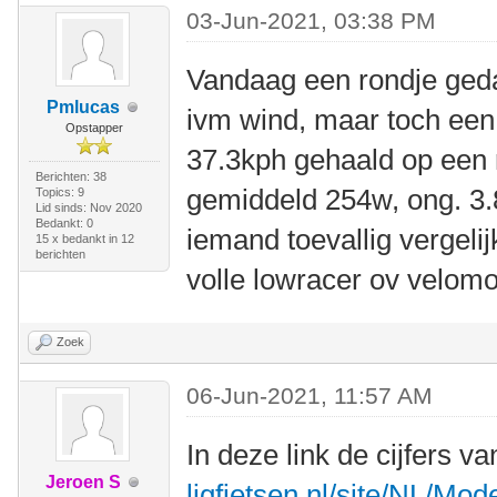
03-Jun-2021, 03:38 PM
Vandaag een rondje ged
Pmlucas
ivm wind, maar toch een
Opstapper
37.3kph gehaald op een 
Berichten: 38
gemiddeld 254w, ong. 3.
Topics: 9
Lid sinds: Nov 2020
Bedankt: 0
iemand toevallig vergeli
15 x bedankt in 12
berichten
volle lowracer ov velomo
Zoek
06-Jun-2021, 11:57 AM
In deze link de cijfers
Jeroen S
ligfietsen.nl/site/NL/Mod