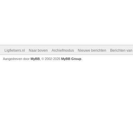
Ligfietsers.nl
Naar boven
Archiefmodus
Nieuwe berichten
Berichten va
Aangedreven door
MyBB
, © 2002-2026
MyBB Group
.