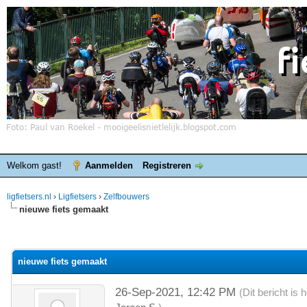
Welkom gast!
Aanmelden
Registreren
ligfietsers.nl
›
Ligfietsers
›
Zelfbouwers
nieuwe fiets gemaakt
elde waardering is 0
nieuwe fiets gemaakt
26-Sep-2021, 12:42 PM
(Dit bericht is