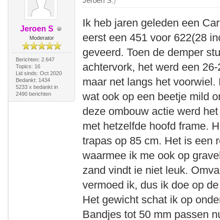
Jeroen S
.)
Ik heb jaren geleden een Ca
Jeroen S
eerst een 451 voor 622(28 in
Moderator
geveerd. Toen de demper stu
Berichten: 2.647
achtervork, het werd een 26-2
Topics: 16
Lid sinds: Oct 2020
maar net langs het voorwiel. 
Bedankt: 1434
5233 x bedankt in
wat ook op een beetje mild o
2490 berichten
deze ombouw actie werd het 
met hetzelfde hoofd frame. H
trapas op 85 cm. Het is een r
waarmee ik me ook op gravel
zand vindt ie niet leuk. Omval
vermoed ik, dus ik doe op de
Het gewicht schat ik op onde
Bandjes tot 50 mm passen n