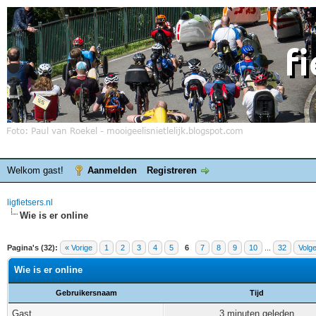
Welkom gast!
Aanmelden
Registreren
ligfietsers.nl
Wie is er online
Pagina's (32):
« Vorige
1
2
3
4
5
6
7
8
9
10
...
32
Volg
Wie is er online
Gebruikersnaam
Tijd
Gast
3 minuten geleden