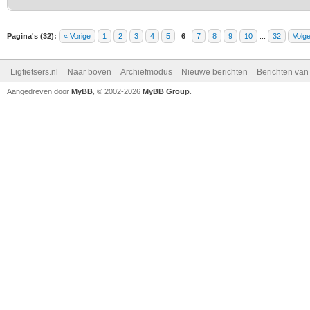
Pagina's (32):
« Vorige
1
2
3
4
5
6
7
8
9
10
...
32
Volg
Ligfietsers.nl
Naar boven
Archiefmodus
Nieuwe berichten
Berichten va
Aangedreven door
MyBB
, © 2002-2026
MyBB Group
.