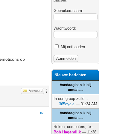
plaatsen.
Gebruikersnaam:
Wachtwoord:
Mij onthouden
e emoticons op
Nieuwe berichten
Vandaag ben ik blij
omdat.....
}
Antwoord
In een groep zulle...
365cycle
— 01:34 AM
Vandaag ben ik blij
#2
omdat.....
Roken, computers, te...
Bob Hagendijk
— 11:38