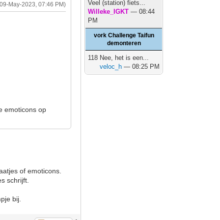
Veel (station) fiets...
(09-May-2023, 07:46 PM)
Willeke_IGKT
— 08:44
PM
vork Challenge Taifun
demonteren
118 Nee, het is een...
veloc_h
— 08:25 PM
nte emoticons op
atjes of emoticons.
 schrijft.
pje bij.