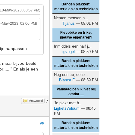
Banden plakken:
materialen en technieken
(10-May-2023, 03:57 PM)
Nemen mensen n...
Tijanus
— 09:01 PM
0-May-2023, 02:00 PM)
Flevobike en trike,
.
nieuwe eigenaren?
Inmiddels een half j...
stje aanpassen.
ligvogel
— 08:59 PM
Banden plakken:
n, maar bijvoorbeeld
materialen en technieken
:....." En als je een
Nog een tip, contr...
Bianca F
— 08:59 PM
Vandaag ben ik niet blij
omdat.....
}
Antwoord
Je plakt met h...
LigfietsWilsum
— 08:45
PM
Banden plakken:
#6
materialen en technieken