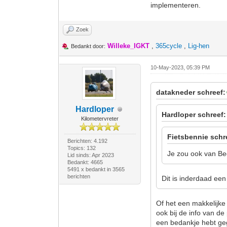
implementeren.
Zoek
Willeke_IGKT
,
365cycle
,
Lig-hen
Bedankt door:
10-May-2023, 05:39 PM
datakneder schreef:
Hardloper
Hardloper schreef:
Kilometervreter
Fietsbennie schr
Berichten: 4.192
Topics: 132
Je zou ook van Be
Lid sinds: Apr 2023
Bedankt: 4665
5491 x bedankt in 3565
berichten
Dit is inderdaad ee
Of het een makkelijke
ook bij de info van de
een bedankje hebt geg