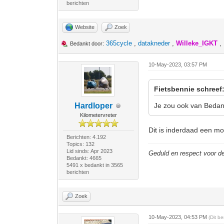
berichten
Website
Zoek
365cycle
,
datakneder
,
Willeke_IGKT
,
Bedankt door:
10-May-2023, 03:57 PM
Fietsbennie schreef
Hardloper
Je zou ook van Bedan
Kilometervreter
Dit is inderdaad een mo
Berichten: 4.192
Topics: 132
Lid sinds: Apr 2023
Geduld en respect voor 
Bedankt: 4665
5491 x bedankt in 3565
berichten
Zoek
10-May-2023, 04:53 PM
(Dit b