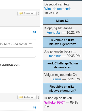
De jeugd van teg...
Wim -de roetsende
—
}
10:24 PM
Antwoord
Milan 4.2
Klopt, bij het aanze...
#4
Arend-Jan
— 10:21 PM
Flevobike en trike,
(10-May-2023, 02:00 PM)
nieuwe eigenaren?
Als je knieën beginn...
martinus
— 09:35 PM
vork Challenge Taifun
je aanpassen.
demonteren
Volgen mij noemde Ch...
Tijanus
— 09:21 PM
Flevobike en trike,
nieuwe eigenaren?
}
Antwoord
Ik had op de flevobi...
Willeke_IGKT
— 09:15
PM
#5