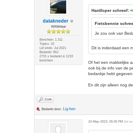
Hardloper schreef:
datakneder
Fietsbennie schree
WAWelaar
Je zou ook van Beda
Berichten: 1.311
Topics: 32
Dit is inderdaad een 
Lid sinds: Jul 2021
Bedankt: 852
2731 x bedankt in 1233
berichten
Of het een makkelijke a
ook bij de info van de p
bedankje hebt gegeven 
En dit zijn alleen nog de
Zoek
Lig-hen
Bedankt door:
10-May-2023, 05:00 PM
(Dit b