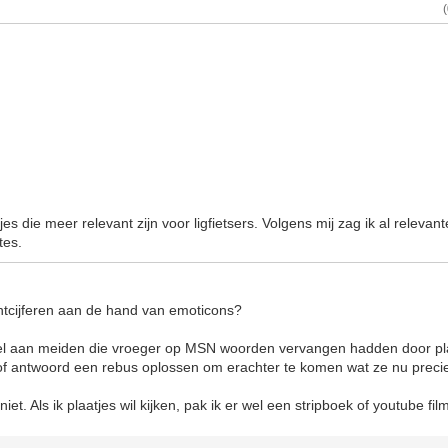
s die meer relevant zijn voor ligfietsers. Volgens mij zag ik al releva
tes.
tcijferen aan de hand van emoticons?
el aan meiden die vroeger op MSN woorden vervangen hadden door pla
 of antwoord een rebus oplossen om erachter te komen wat ze nu precies
iet. Als ik plaatjes wil kijken, pak ik er wel een stripboek of youtube film