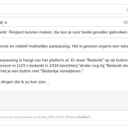
f:
(1
nkt Respect kunnen maken, die kun je voor beide gevallen gebruiken
mooie en relatief makkelijke aanpassing. Het is gewoon ergens een tek
anpassing is hangt van het platform af. Er staat "Bedankt" op de butto
ersoon in (123 x bedankt in 1034 berichten) Verder nog bij "Bedankt door
het je een button met "Bedankje verwijderen."
 dingen die ik zo kan zien...
ericht is het laatst bewerkt op 10-May-2023, 05:01 PM door
ZoefZoef
.)