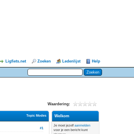
Ligfiets.net
Zoeken
Ledenlijst
Help
Waardering:
Topic Modes
Welkom
Je moet jezelf
aanmelden
#1
voor je een bericht kunt