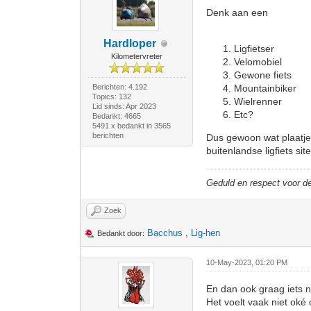
Denk aan een
Hardloper
Ligfietser
Kilometervreter
Velomobiel
Gewone fiets
Berichten: 4.192
Mountainbiker
Topics: 132
Wielrenner
Lid sinds: Apr 2023
Etc?
Bedankt: 4665
5491 x bedankt in 3565
berichten
Dus gewoon wat plaatjes 
buitenlandse ligfiets site
Geduld en respect voor 
Zoek
Bacchus
,
Lig-hen
Bedankt door:
10-May-2023, 01:20 PM
En dan ook graag iets 
Het voelt vaak niet oké