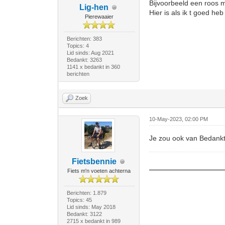
Bijvoorbeeld een roos m
Lig-hen
Hier is als ik t goed h
Pierewaaier
Berichten: 383
Topics: 4
Lid sinds: Aug 2021
Bedankt: 3263
1141 x bedankt in 360
berichten
Zoek
10-May-2023, 02:00 PM
Je zou ook van Bedankt
Fietsbennie
Fiets m'n voeten achterna
Berichten: 1.879
Topics: 45
Lid sinds: May 2018
Bedankt: 3122
2715 x bedankt in 989