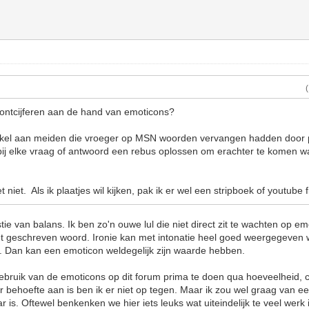
ontcijferen aan de hand van emoticons?
ekel aan meiden die vroeger op MSN woorden vervangen hadden door p
ij elke vraag of antwoord een rebus oplossen om erachter te komen wa
 niet. Als ik plaatjes wil kijken, pak ik er wel een stripboek of youtube fi
tie van balans. Ik ben zo'n ouwe lul die niet direct zit te wachten op 
het geschreven woord. Ironie kan met intonatie heel goed weergegeven
n. Dan kan een emoticon weldegelijk zijn waarde hebben.
 gebruik van de emoticons op dit forum prima te doen qua hoeveelheid
aar behoefte aan is ben ik er niet op tegen. Maar ik zou wel graag van e
ar is. Oftewel benkenken we hier iets leuks wat uiteindelijk te veel werk 