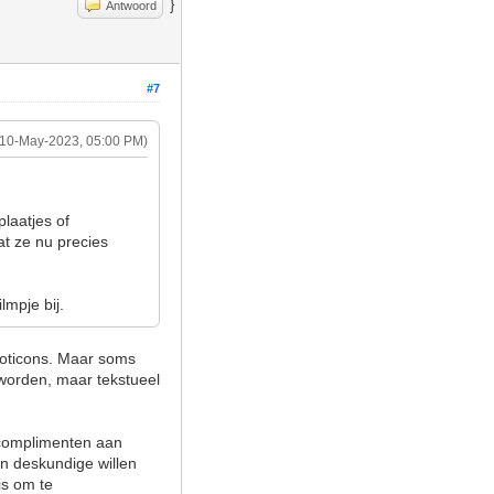
}
Antwoord
#7
(10-May-2023, 05:00 PM)
laatjes of
t ze nu precies
lmpje bij.
emoticons. Maar soms
 worden, maar tekstueel
, complimenten aan
en deskundige willen
is om te