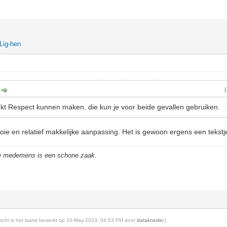
Lig-hen
:
kt Respect kunnen maken, die kun je voor beide gevallen gebruiken.
oie en relatief makkelijke aanpassing. Het is gewoon ergens een tekst
de medemens is een schone zaak.
ericht is het laatst bewerkt op 10-May-2023, 04:53 PM door
datakneder
.)