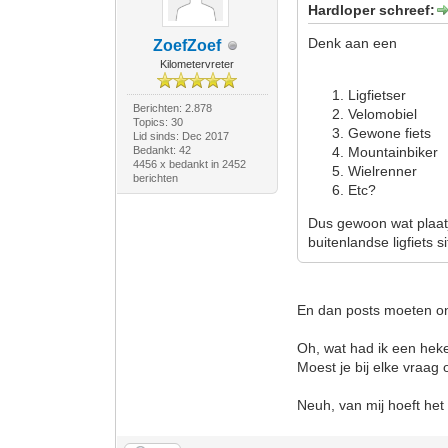
Hardloper schreef:
Denk aan een
ZoefZoef
Kilometervreter
Ligfietser
Berichten: 2.878
Velomobiel
Topics: 30
Gewone fiets
Lid sinds: Dec 2017
Bedankt: 42
Mountainbiker
4456 x bedankt in 2452
Wielrenner
berichten
Etc?
Dus gewoon wat plaatje
buitenlandse ligfiets si
En dan posts moeten on
Oh, wat had ik een hek
Moest je bij elke vraag
Neuh, van mij hoeft het n