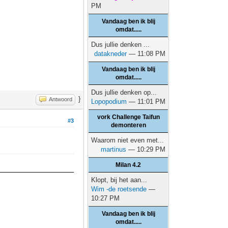
PM
Vandaag ben ik blij
omdat.....
Dus jullie denken ...
datakneder
— 11:08 PM
Vandaag ben ik blij
omdat.....
Dus jullie denken op...
}
Antwoord
Lopopodium
— 11:01 PM
vork Challenge Taifun
#3
demonteren
Waarom niet even met...
martinus
— 10:29 PM
Milan 4.2
Klopt, bij het aan...
Wim -de roetsende
—
10:27 PM
Vandaag ben ik blij
omdat.....