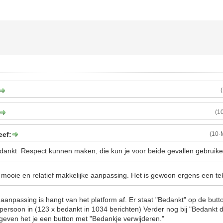
(1
eef:
(10-
dankt Respect kunnen maken, die kun je voor beide gevallen gebruike
n mooie en relatief makkelijke aanpassing. Het is gewoon ergens een t
 aanpassing is hangt van het platform af. Er staat "Bedankt" op de butt
 persoon in (123 x bedankt in 1034 berichten) Verder nog bij "Bedankt doo
even het je een button met "Bedankje verwijderen."