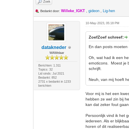
Zoek
Willeke_IGKT
,
gideon
,
Lig-hen
Bedankt door:
10-May-2023, 05:18 PM
ZoefZoef schreef:
En dan posts moeten 
datakneder
WAWelaar
Oh, wat had ik een h
emoticons. Moest je b
Berichten: 1.311
schrijft.
Topics: 32
Lid sinds: Jul 2021
Bedankt: 852
Neuh, van mij hoeft het
2731 x bedankt in 1233
berichten
Voor mij is het een kwes
hebben ze wel zin bij 
kan dat zeker fout gaa
Persoonlijk vind ik het
iedereen. Als er blijkb
horen of dit realiseerba