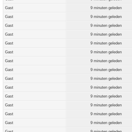
Gast
9 minuten geleden
Gast
9 minuten geleden
Gast
9 minuten geleden
Gast
9 minuten geleden
Gast
9 minuten geleden
Gast
9 minuten geleden
Gast
9 minuten geleden
Gast
9 minuten geleden
Gast
9 minuten geleden
Gast
9 minuten geleden
Gast
9 minuten geleden
Gast
9 minuten geleden
Gast
9 minuten geleden
Gast
9 minuten geleden
Gast
9 minuten geleden