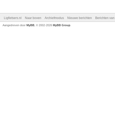
Ligfietsers.nl
Naar boven
Archiefmodus
Nieuwe berichten
Berichten va
Aangedreven door
MyBB
, © 2002-2026
MyBB Group
.