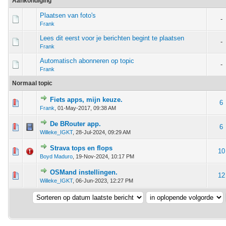
Aankondiging
Plaatsen van foto's
-
Frank
Lees dit eerst voor je berichten begint te plaatsen
-
Frank
Automatisch abonneren op topic
-
Frank
Normaal topic
Fiets apps, mijn keuze.
m - 0 van 5 gemiddeld
1
2
3
4
5
6
Frank
,
01-May-2017, 09:38 AM
De BRouter app.
m - 0 van 5 gemiddeld
1
2
3
4
5
6
Willeke_IGKT
,
28-Jul-2024, 09:29 AM
Strava tops en flops
m - 0 van 5 gemiddeld
1
2
3
4
5
10
Boyd Maduro
,
19-Nov-2024, 10:17 PM
OSMand instellingen.
m - 0 van 5 gemiddeld
1
2
3
4
5
12
Willeke_IGKT
,
06-Jun-2023, 12:27 PM