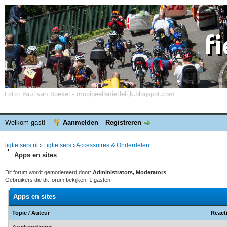
Welkom gast!
Aanmelden
Registreren
ligfietsers.nl
›
Ligfietsers
›
Accessoires & Onderdelen
Apps en sites
Dit forum wordt gemodereerd door:
Administrators, Moderators
Gebruikers die dit forum bekijken: 1 gasten
Apps en sites
Topic
/
Auteur
React