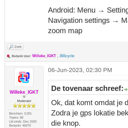
Android: Menu → Settin
Navigation settings → M
zoom map
Zoek
Willeke_IGKT
,
365cycle
Bedankt door:
06-Jun-2023, 02:30 PM
De tovenaar schreef:
Willeke_IGKT
Ok, dat komt omdat je d
Moderator
Zodra je gps lokatie be
Berichten: 3.091
Topics: 86
die knop.
Lid sinds: Dec 2020
Bedankt: 46070