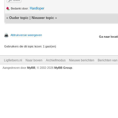
Hardloper
Bedankt door:
«
Ouder topic
|
Nieuwer topic
»
Afdrukversie weergeven
Ga naar locat
Gebruikers die dit topic lezen: 1 gast(en)
Ligfietsers.nl
Naar boven
Archiefmodus
Nieuwe berichten
Berichten va
Aangedreven door
MyBB
, © 2002-2026
MyBB Group
.