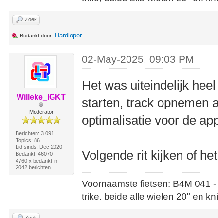
Zoek
Hardloper
Bedankt door:
02-May-2025, 09:03 PM
Het was uiteindelijk hee
Willeke_IGKT
starten, track opnemen a
Moderator
optimalisatie voor de app
Berichten: 3.091
Topics: 86
Lid sinds: Dec 2020
Volgende rit kijken of he
Bedankt: 46070
4760 x bedankt in
2042 berichten
Voornaamste fietsen: B4M 041 -
trike, beide alle wielen 20" en kn
Zoek