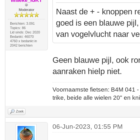
Willeke_IGKT
Naast de + - knoppen re
Moderator
goed is een blauwe pijl
Berichten: 3.091
Topics: 86
van vogelvlucht naar ver
Lid sinds: Dec 2020
Bedankt: 46070
4760 x bedankt in
2042 berichten
Geen blauwe pijl, ook r
aanraken hielp niet.
Voornaamste fietsen: B4M 041 -
trike, beide alle wielen 20" en kn
Zoek
06-Jun-2023, 01:55 PM