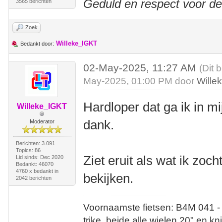
Geduld en respect voor d
3565 berichten
Zoek
Willeke_IGKT
Bedankt door:
02-May-2025, 11:27 AM
(Dit 
May-2025, 01:00 PM door
Wille
Hardloper dat ga ik in m
Willeke_IGKT
dank.
Moderator
Berichten: 3.091
Topics: 86
Ziet eruit als wat ik zoc
Lid sinds: Dec 2020
Bedankt: 46070
4760 x bedankt in
bekijken.
2042 berichten
Voornaamste fietsen: B4M 041 -
trike, beide alle wielen 20" en kn