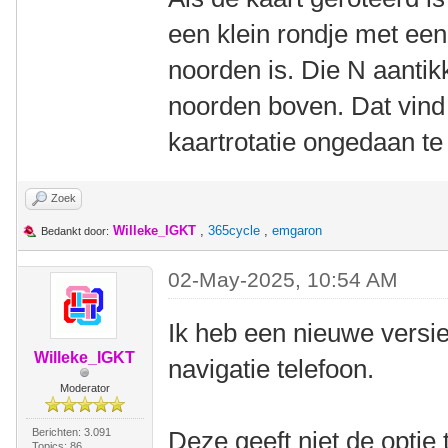
een klein rondje met een
noorden is. Die N aantikk
noorden boven. Dat vind
kaartrotatie ongedaan t
Zoek
Willeke_IGKT
,
365cycle
,
emgaron
Bedankt door:
02-May-2025, 10:54 AM
Ik heb een nieuwe vers
Willeke_IGKT
navigatie telefoon.
Moderator
Berichten: 3.091
Deze geeft niet de optie
Topics: 86