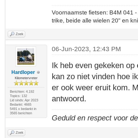
Voornaamste fietsen: B4M 041 -
trike, beide alle wielen 20" en kn
Zoek
06-Jun-2023, 12:43 PM
Ik heb even gekeken op 
Hardloper
kan zo niet vinden hoe ik
Kilometervreter
er ook weer eruit kom. M
Berichten: 4.192
Topics: 132
antwoord.
Lid sinds: Apr 2023
Bedankt: 4665
5491 x bedankt in
3565 berichten
Geduld en respect voor d
Zoek