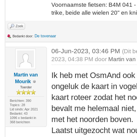
Voornaamste fietsen: B4M 041 -
trike, beide alle wielen 20" en kn
Zoek
De tovenaar
Bedankt door:
06-Jun-2023, 03:46 PM
(Dit 
2023, 04:38 PM door
Martin van
Ik heb met OsmAnd ook l
Martin van
Mourik
ongeluk de kaart in vogel
Toerder
kaart roteer zodat het n
Berichten: 390
Topics: 28
bevalt me helemaal niet, i
Lid sinds: Apr 2021
Bedankt: 43
met het noorden boven.
1096 x bedankt in
368 berichten
Laatst uitgezocht wat no