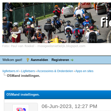
Welkom gast!
Aanmelden
Registreren
ligfietsers.nl
›
Ligfietsers
›
Accessoires & Onderdelen
›
Apps en sites
OSMand instellingen.
elde waardering is 0
OSMand instellingen.
06-Jun-2023, 12:27 PM