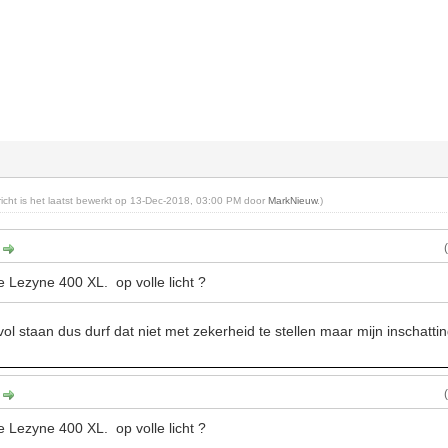
ericht is het laatst bewerkt op 13-Dec-2018, 03:00 PM door
MarkNieuw
.)
:
e Lezyne 400 XL. op volle licht ?
vol staan dus durf dat niet met zekerheid te stellen maar mijn inschatti
:
e Lezyne 400 XL. op volle licht ?