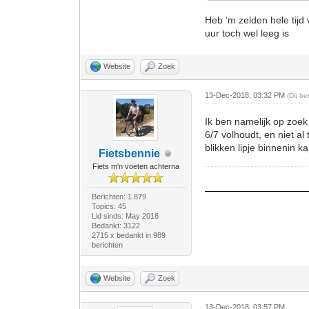
Heb ‘m zelden hele tijd 
uur toch wel leeg is
Website
Zoek
13-Dec-2018, 03:32 PM
(Dit b
Ik ben namelijk op zoek
6/7 volhoudt, en niet al
blikken lipje binnenin ka
Fietsbennie
Fiets m'n voeten achterna
Berichten: 1.879
Topics: 45
Lid sinds: May 2018
Bedankt: 3122
2715 x bedankt in 989
berichten
Website
Zoek
13-Dec-2018, 03:57 PM