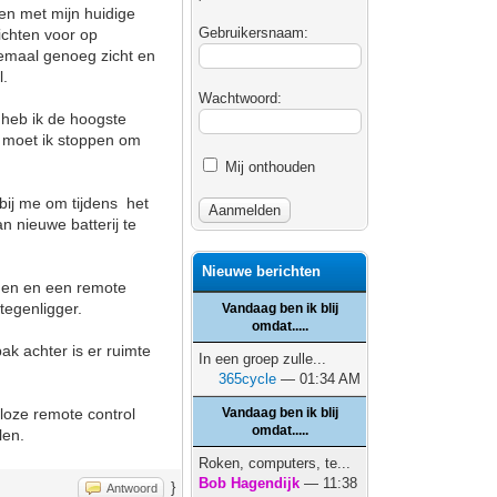
en met mijn huidige
Gebruikersnaam:
ichten voor op
emaal genoeg zicht en
l.
Wachtwoord:
, heb ik de hoogste
 moet ik stoppen om
Mij onthouden
bij me om tijdens het
n nieuwe batterij te
Nieuwe berichten
eden en een remote
 tegenligger.
Vandaag ben ik blij
omdat.....
bak achter is er ruimte
In een groep zulle...
365cycle
— 01:34 AM
loze remote control
Vandaag ben ik blij
omdat.....
len.
Roken, computers, te...
Bob Hagendijk
— 11:38
}
Antwoord