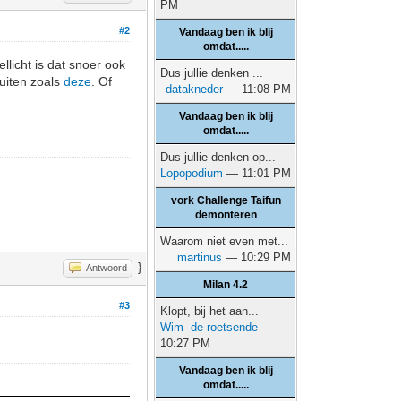
PM
#2
Vandaag ben ik blij
omdat.....
ellicht is dat snoer ook
Dus jullie denken ...
uiten zoals
deze
. Of
datakneder
— 11:08 PM
Vandaag ben ik blij
omdat.....
Dus jullie denken op...
Lopopodium
— 11:01 PM
vork Challenge Taifun
demonteren
Waarom niet even met...
martinus
— 10:29 PM
}
Antwoord
Milan 4.2
#3
Klopt, bij het aan...
Wim -de roetsende
—
10:27 PM
Vandaag ben ik blij
omdat.....