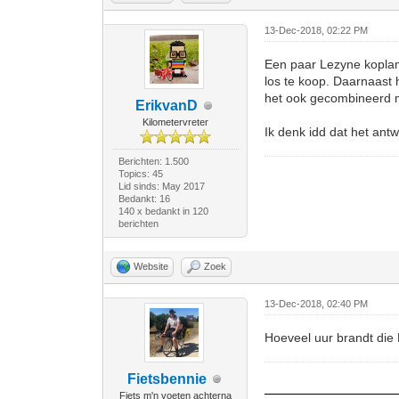
13-Dec-2018, 02:22 PM
Een paar Lezyne koplam
los te koop. Daarnaast
het ook gecombineerd me
ErikvanD
Kilometervreter
Ik denk idd dat het an
Berichten: 1.500
Topics: 45
Lid sinds: May 2017
Bedankt: 16
140 x bedankt in 120
berichten
Website
Zoek
13-Dec-2018, 02:40 PM
Hoeveel uur brandt die 
Fietsbennie
Fiets m'n voeten achterna