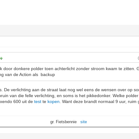
 door donkere polder toen achterlicht zonder stroom kwam te zitten. G
ng van de Action als backup
ets. De verlichting aan de straat laat nog wel eens de wensen over op
 bruin van die felle verlichting, en soms is het pikkedonker. Welke polde
xendo 600 uit de
test
te
kopen
. Want deze brandt normaal 9 uur, ruim ge
gr. Fietsbennie
site