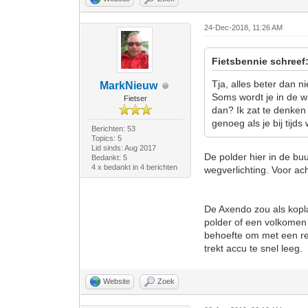
24-Dec-2018, 11:26 AM
Fietsbennie schreef
Tja, alles beter dan 
MarkNieuw
Soms wordt je in de wi
Fietser
dan? Ik zat te denke
genoeg als je bij tijds 
Berichten: 53
Topics: 5
Lid sinds: Aug 2017
De polder hier in de b
Bedankt: 5
4 x bedankt in 4 berichten
wegverlichting. Voor ac
De Axendo zou als koplam
polder of een volkomen 
behoefte om met een re
trekt accu te snel leeg.
Website
Zoek