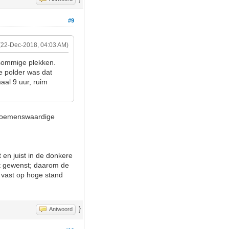
#9
(22-Dec-2018, 04:03 AM)
p sommige plekken.
ke polder was dat
aal 9 uur, ruim
 noemenswaardige
 en juist in de donkere
cht gewenst; daarom de
 vast op hoge stand
}
Antwoord