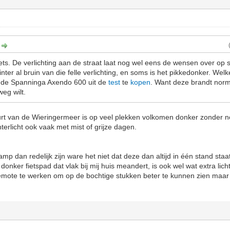
:
niets. De verlichting aan de straat laat nog wel eens de wensen over o
nter al bruin van die felle verlichting, en soms is het pikkedonker. Wel
n de Spanninga Axendo 600 uit de
test
te
kopen
. Want deze brandt norm
weg wilt.
uurt van de Wieringermeer is op veel plekken volkomen donker zonder
hterlicht ook vaak met mist of grijze dagen.
p dan redelijk zijn ware het niet dat deze dan altijd in één stand staat
donker fietspad dat vlak bij mij huis meandert, is ook wel wat extra li
mote te werken om op de bochtige stukken beter te kunnen zien maar