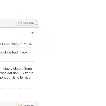
}
Antwoord
#8
(21-Dec-2018, 07:52 PM)
elukkig had ik ook
 sommige plekken. Soms
r was dat dan? Ik zat te
noeg als je bij tijds
}
Antwoord