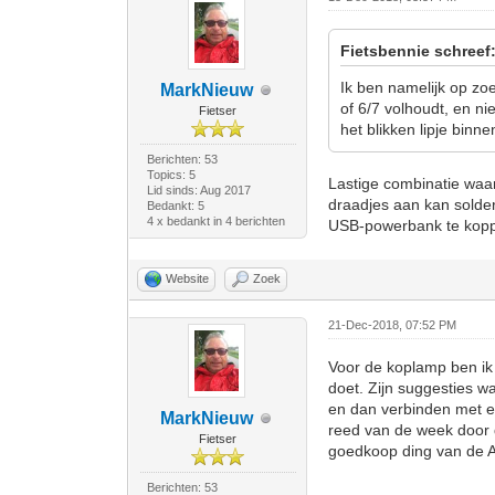
Fietsbennie schreef
Ik ben namelijk op zo
MarkNieuw
of 6/7 volhoudt, en ni
Fietser
het blikken lipje binne
Berichten: 53
Topics: 5
Lastige combinatie waar 
Lid sinds: Aug 2017
draadjes aan kan solde
Bedankt: 5
4 x bedankt in 4 berichten
USB-powerbank te kop
Website
Zoek
21-Dec-2018, 07:52 PM
Voor de koplamp ben ik 
doet. Zijn suggesties w
en dan verbinden met e
MarkNieuw
reed van de week door d
Fietser
goedkoop ding van de A
Berichten: 53