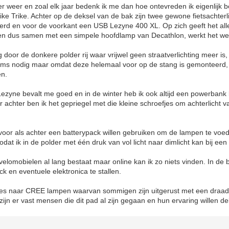
r weer en zoal elk jaar bedenk ik me dan hoe ontevreden ik eigenlijk b
bike Trike. Achter op de deksel van de bak zijn twee gewone fietsachterl
d en voor de voorkant een USB Lezyne 400 XL. Op zich geeft het all
den dus samen met een simpele hoofdlamp van Decathlon, werkt het we
 door de donkere polder rij waar vrijwel geen straatverlichting meer is
ms nodig maar omdat deze helemaal voor op de stang is gemonteerd,
en.
zyne bevalt me goed en in de winter heb ik ook altijd een powerbank 
 achter ben ik het gepriegel met die kleine schroefjes om achterlicht va
.
l voor als achter een batterypack willen gebruiken om de lampen te vo
odat ik in de polder met één druk van vol licht naar dimlicht kan bij een
r velomobielen al lang bestaat maar online kan ik zo niets vinden. In de 
 en eventuele elektronica te stallen.
sites naar CREE lampen waarvan sommigen zijn uitgerust met een draad
ijn er vast mensen die dit pad al zijn gegaan en hun ervaring willen de