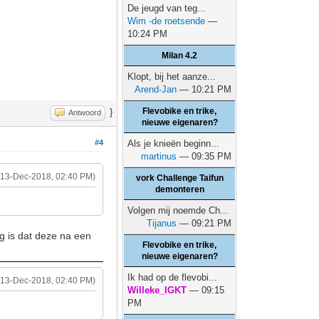
De jeugd van teg...
Wim -de roetsende
—
10:24 PM
Milan 4.2
Klopt, bij het aanze...
Arend-Jan
— 10:21 PM
Flevobike en trike,
}
Antwoord
nieuwe eigenaren?
#4
Als je knieën beginn...
martinus
— 09:35 PM
(13-Dec-2018, 02:40 PM)
vork Challenge Taifun
demonteren
Volgen mij noemde Ch...
Tijanus
— 09:21 PM
ng is dat deze na een
Flevobike en trike,
nieuwe eigenaren?
Ik had op de flevobi...
(13-Dec-2018, 02:40 PM)
Willeke_IGKT
— 09:15
PM