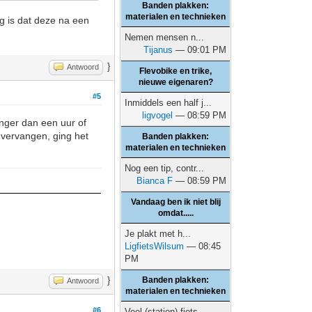
Banden plakken:
materialen en technieken
ng is dat deze na een
Nemen mensen n...
Tijanus
— 09:01 PM
}
Antwoord
Flevobike en trike,
nieuwe eigenaren?
#5
Inmiddels een half j...
ligvogel
— 08:59 PM
anger dan een uur of
 vervangen, ging het
Banden plakken:
materialen en technieken
Nog een tip, contr...
Bianca F
— 08:59 PM
Vandaag ben ik niet blij
omdat.....
Je plakt met h...
LigfietsWilsum
— 08:45
PM
}
Banden plakken:
Antwoord
materialen en technieken
#6
Veel (station) fiets...