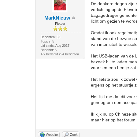
De donkere dagen zijn e
verlichting op de Flevo
bagagedrager gemonteer
MarkNieuw
licht om gezien te wor
Fietser
Omdat ik ook regelmatig
Berichten: 53
stand van de Lezyne so
Topics: 5
van intensiteit te wissel
Lid sinds: Aug 2017
Bedankt: 5
4 x bedankt in 4 berichten
Het USB-laden van de Le
bezoek bij te laden maar
voorzien een beetje zat
Het liefste zou ik zowe
ergens op het stuurtje z
Het lijkt me dat dit voo
genoeg om een accupack
Ik kijk nu op Chineze 
maar hier op het forum z
Website
Zoek