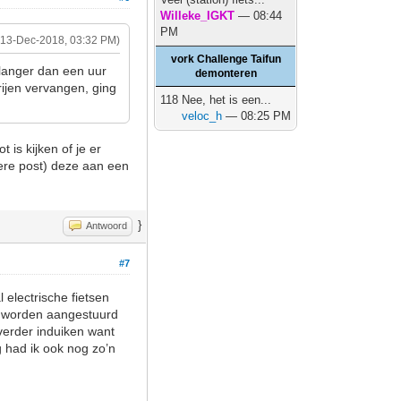
Willeke_IGKT
— 08:44
PM
(13-Dec-2018, 03:32 PM)
vork Challenge Taifun
 langer dan een uur
demonteren
ijen vervangen, ging
118 Nee, het is een...
veloc_h
— 08:25 PM
 is kijken of je er
ere post) deze aan een
}
Antwoord
#7
 electrische fietsen
cu worden aangestuurd
verder induiken want
 had ik ook nog zo’n