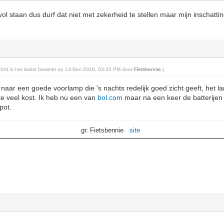
vol staan dus durf dat niet met zekerheid te stellen maar mijn inschatti
ericht is het laatst bewerkt op 13-Dec-2018, 03:33 PM door
Fietsbennie
.)
 naar een goede voorlamp die 's nachts redelijk goed zicht geeft, het l
 te veel kost. Ik heb nu een van
bol.com
maar na een keer de batterijen
pot.
gr. Fietsbennie
site