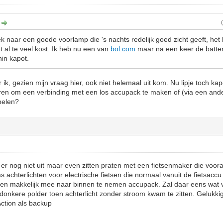
:
ek naar een goede voorlamp die 's nachts redelijk goed zicht geeft, het
et al te veel kost. Ik heb nu een van
bol.com
maar na een keer de batter
nin kapot.
ik, gezien mijn vraag hier, ook niet helemaal uit kom. Nu lipje toch kapot
ren om een verbinding met een los accupack te maken of (via een and
pelen?
er nog niet uit maar even zitten praten met een fietsenmaker die vooral
as achterlichten voor electrische fietsen die normaal vanuit de fietsac
en makkelijk mee naar binnen te nemen accupack. Zal daar eens wat 
onkere polder toen achterlicht zonder stroom kwam te zitten. Gelukkig
ction als backup