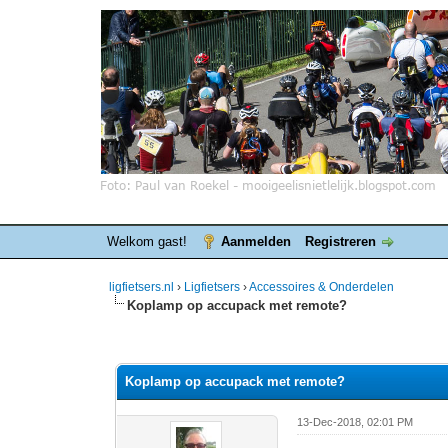
Welkom gast!
Aanmelden
Registreren
ligfietsers.nl
›
Ligfietsers
›
Accessoires & Onderdelen
Koplamp op accupack met remote?
0 stemmen - gemiddelde waardering is 0
1
2
3
4
5
Koplamp op accupack met remote?
13-Dec-2018, 02:01 PM