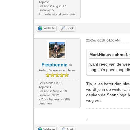
Topics: 5
Lid sinds: Aug 2017
Bedankt: 5
4 x bedankt in 4 berichten
Website
Zoek
22-Dec-2018, 04:03 AM
MarkNieuw schreef:
want reed van de week
Fietsbennie
nog zo’n goedkoop di
Fiets m'n voeten achterna
Berichten: 1.879
Tja, alles beter dan ni
Topics: 45
wordt je in de winter al
Lid sinds: May 2018
denken de Spanninga A
Bedankt: 3122
2715 x bedankt in 989
weg wilt.
berichten
Website
Zoek