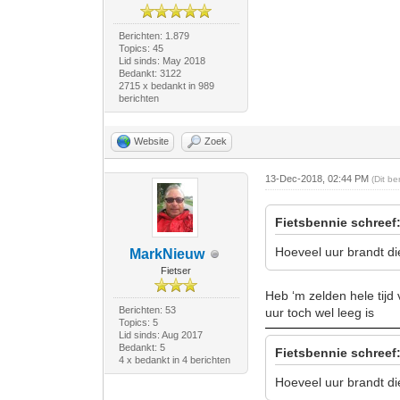
Berichten: 1.879
Topics: 45
Lid sinds: May 2018
Bedankt: 3122
2715 x bedankt in 989
berichten
Website
Zoek
13-Dec-2018, 02:44 PM
(Dit b
Fietsbennie schreef
Hoeveel uur brandt di
MarkNieuw
Fietser
Heb ‘m zelden hele tijd 
Berichten: 53
uur toch wel leeg is
Topics: 5
Lid sinds: Aug 2017
Bedankt: 5
Fietsbennie schreef
4 x bedankt in 4 berichten
Hoeveel uur brandt di