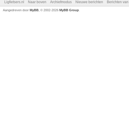
Ligfietsers.nl
Naar boven
Archiefmodus
Nieuwe berichten
Berichten va
Aangedreven door
MyBB
, © 2002-2026
MyBB Group
.