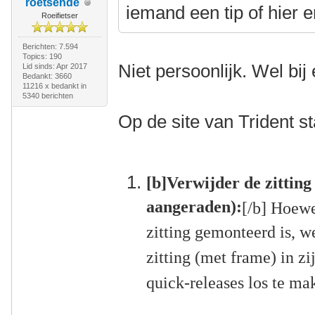
roetsende
iemand een tip of hier
Roeifietser
Berichten: 7.594
Topics: 190
Niet persoonlijk. Wel bi
Lid sinds: Apr 2017
Bedankt: 3660
11216 x bedankt in
5340 berichten
Op de site van Trident st
[b]Verwijder de zitting
aangeraden):
[/b] Hoewe
zitting gemonteerd is, w
zitting (met frame) in zi
quick-releases los te ma