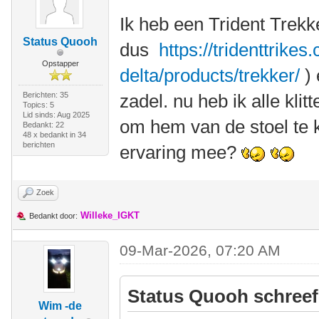
Ik heb een Trident Trekk
Status Quooh
dus
https://tridenttrikes
Opstapper
delta/products/trekker/
) 
Berichten: 35
zadel. nu heb ik alle klit
Topics: 5
Lid sinds: Aug 2025
om hem van de stoel te k
Bedankt: 22
48 x bedankt in 34
berichten
ervaring mee?
Zoek
Willeke_IGKT
Bedankt door:
09-Mar-2026, 07:20 AM
Status Quooh schreef
Wim -de