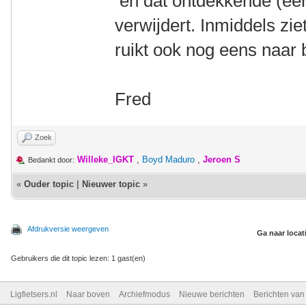
en dat ontdekkende (eer
verwijdert. Inmiddels zie
ruikt ook nog eens naar
Fred
Zoek
Willeke_IGKT
,
Boyd Maduro
,
Jeroen S
Bedankt door:
«
Ouder topic
|
Nieuwer topic
»
Afdrukversie weergeven
Ga naar locat
Gebruikers die dit topic lezen: 1 gast(en)
Ligfietsers.nl
Naar boven
Archiefmodus
Nieuwe berichten
Berichten va