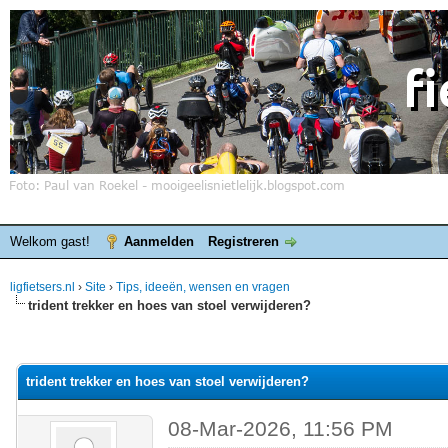
Welkom gast!
Aanmelden
Registreren
ligfietsers.nl
›
Site
›
Tips, ideeën, wensen en vragen
trident trekker en hoes van stoel verwijderen?
elde waardering is 0
trident trekker en hoes van stoel verwijderen?
08-Mar-2026, 11:56 PM