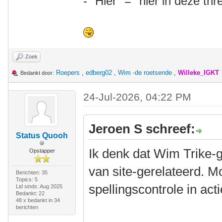
- "Hier" = "hier in deze thr
Zoek
Roepers
,
edberg02
,
Wim -de roetsende
,
Willeke_IGKT
Bedankt door:
24-Jul-2026, 04:22 PM
Jeroen S schreef:
Status Quooh
Ik denk dat Wim Trike-g
Opstapper
van site-gerelateerd. M
Berichten: 35
Topics: 5
spellingscontrole in act
Lid sinds: Aug 2025
Bedankt: 22
48 x bedankt in 34
berichten