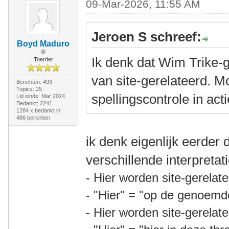
09-Mar-2026, 11:55 AM
Jeroen S schreef:
Boyd Maduro
Ik denk dat Wim Trike-g
Toerder
van site-gerelateerd. M
Berichten: 493
Topics: 25
spellingscontrole in act
Lid sinds: Mar 2024
Bedankt: 2241
1284 x bedankt in
486 berichten
ik denk eigenlijk eerder 
verschillende interpretati
-
Hier worden site-gerelat
- "Hier" = "op de genoemd
-
Hier worden site-gerelat