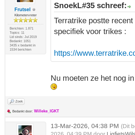
SnoekL#35 schreef:
Frutsel
Kilometervreter
Terratrike postte recen
Berichten: 1.871
specifiek voor trikes :
Topics: 11
Lid sinds: Jul 2019
Bedankt: 1051
3435 x bedankt in
1534 berichten
https://www.terratrike
Nu moeten ze het nog i
Zoek
Willeke_IGKT
Bedankt door:
13-Mar-2026, 04:38 PM
(Dit 
2026, 04:39 PM door
LigfietsWi