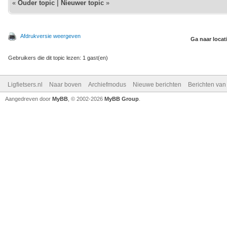
«
Ouder topic
|
Nieuwer topic
»
Afdrukversie weergeven
Ga naar locat
Gebruikers die dit topic lezen: 1 gast(en)
Ligfietsers.nl
Naar boven
Archiefmodus
Nieuwe berichten
Berichten va
Aangedreven door
MyBB
, © 2002-2026
MyBB Group
.