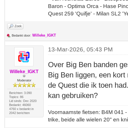
Baron - Optima Orca - Hase Pin
Quest 259 'Quifje' - Milan SL2 '
Zoek
Willeke_IGKT
Bedankt door:
13-Mar-2026, 05:43 PM
Over Big Ben banden ge
Willeke_IGKT
Big Ben liggen, een kort r
Moderator
de Quest die ik toen had.
Berichten: 3.090
kan gebruiken?
Topics: 86
Lid sinds: Dec 2020
Bedankt: 46060
4760 x bedankt in
Voornaamste fietsen: B4M 041 -
2042 berichten
trike, beide alle wielen 20" en kn