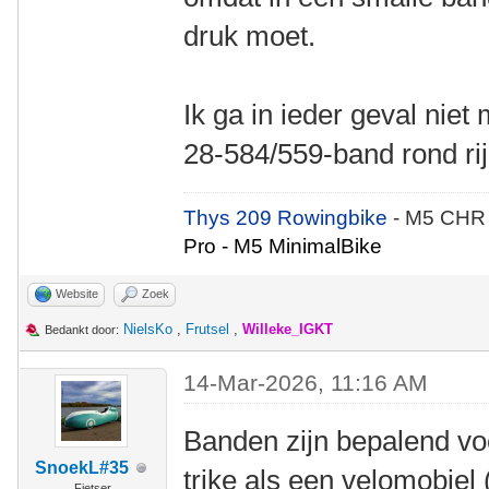
druk moet.
Ik ga in ieder geval niet
28-584/559-band rond ri
Thys 209 Rowingbike
- M5 CHR
Pro - M5 MinimalBike
Website
Zoek
NielsKo
,
Frutsel
,
Willeke_IGKT
Bedankt door:
14-Mar-2026, 11:16 AM
Banden zijn bepalend vo
SnoekL#35
trike als een velomobiel
Fietser