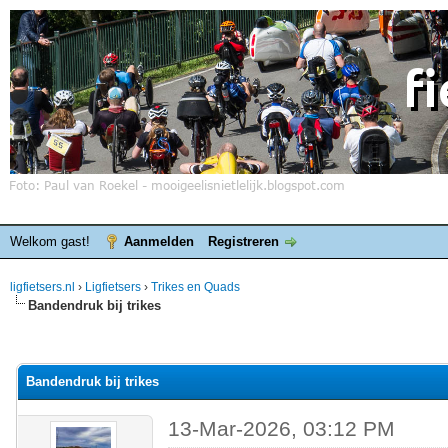
Welkom gast!
Aanmelden
Registreren
ligfietsers.nl
›
Ligfietsers
›
Trikes en Quads
Bandendruk bij trikes
elde waardering is 0
Bandendruk bij trikes
13-Mar-2026, 03:12 PM