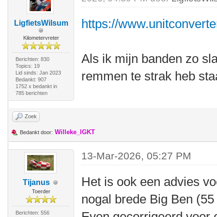
https://www.unitconverte
LigfietsWilsum
Kilometervreter
Als ik mijn banden zo sla
Berichten: 830
Topics: 19
remmen te strak heb staa
Lid sinds: Jan 2023
Bedankt: 907
1752 x bedankt in
785 berichten
Zoek
Willeke_IGKT
Bedankt door:
13-Mar-2026, 05:27 PM
Het is ook een advies vo
Tijanus
Toerder
nogal brede Big Ben (5
Even gecorrigeerd voor
Berichten: 556