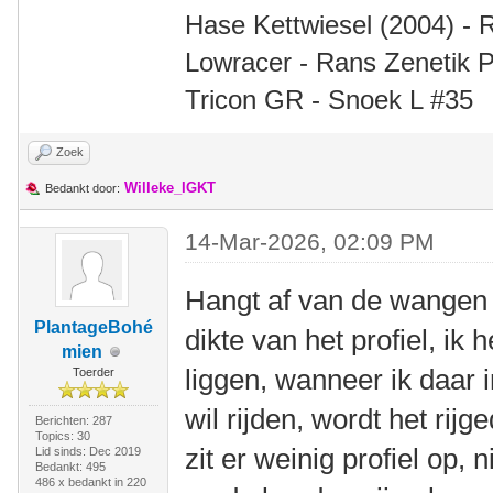
Hase Kettwiesel (2004) - 
Lowracer - Rans Zenetik P
Tricon GR - Snoek L #35
Zoek
Willeke_IGKT
Bedankt door:
14-Mar-2026, 02:09 PM
Hangt af van de wangen 
PlantageBohé
dikte van het profiel, ik
mien
liggen, wanneer ik daar 
Toerder
wil rijden, wordt het rij
Berichten: 287
Topics: 30
zit er weinig profiel op,
Lid sinds: Dec 2019
Bedankt: 495
486 x bedankt in 220