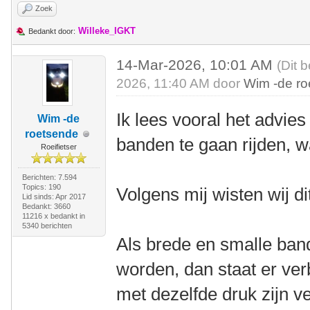
Zoek
Willeke_IGKT
Bedankt door:
14-Mar-2026, 10:01 AM
(Dit 
2026, 11:40 AM door
Wim -de r
Ik lees vooral het advie
Wim -de
roetsende
banden te gaan rijden, w
Roeifietser
Berichten: 7.594
Topics: 190
Volgens mij wisten wij dit
Lid sinds: Apr 2017
Bedankt: 3660
11216 x bedankt in
5340 berichten
Als brede en smalle ban
worden, dan staat er verb
met dezelfde druk zijn 