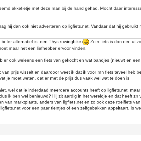
eemd akkefietje met deze man bij de hand gehad. Mocht daar interesse in
ag hij dan ook niet adverteren op ligfiets.net. Vandaar dat hij gebruikt
en beter alternatief is: een Thys rowingbike
Zo'n fiets is dan een uitzo
moet maar net een liefhebber ervoor vinden.
b er ook weleens een fiets van gekocht en wat bandjes (nieuw) en een
k van prijs wisselt en daardoor weet ik dat ik voor mn fiets teveel heb be
 wat je moet weten, dat er met de prijs dus vaak wel wat te doen is.
 niet, wel dat ie inderdaad meerdere accounts heeft op ligfiets.net maar
, dus ik ben wel benieuwd? Hij zit aardig in het wereldje en dat heeft 
men van marktplaats, anders van ligfiets.net en zo ook deze roeifiets va
igfiets.net voor een paar tientjes of een zelfgebakken appeltaart. Is wel