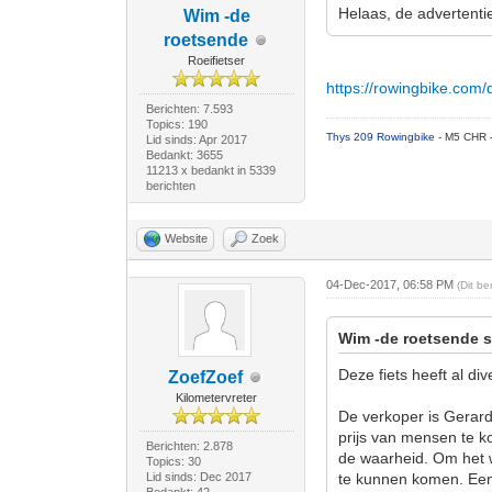
Helaas, de advertenti
Wim -de
roetsende
Roeifietser
https://rowingbike.com/d
Berichten: 7.593
Topics: 190
Thys 209 Rowingbike
- M5 CHR 
Lid sinds: Apr 2017
Bedankt: 3655
11213 x bedankt in 5339
berichten
Website
Zoek
04-Dec-2017, 06:58 PM
(Dit b
Wim -de roetsende s
Deze fiets heeft al di
ZoefZoef
Kilometervreter
De verkoper is Gerard
prijs van mensen te ko
Berichten: 2.878
de waarheid. Om het w
Topics: 30
Lid sinds: Dec 2017
te kunnen komen. Een 