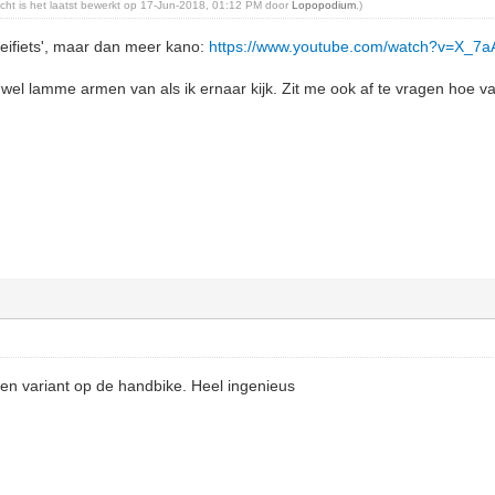
richt is het laatst bewerkt op 17-Jun-2018, 01:12 PM door
Lopopodium
.)
eifiets', maar dan meer kano:
https://www.youtube.com/watch?v=X_7
r wel lamme armen van als ik ernaar kijk. Zit me ook af te vragen hoe v
en variant op de handbike. Heel ingenieus