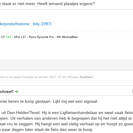
e staat er niet meer. Heeft iemand plaatjes ergens?
e/posts/historie...tely-1997/
- DF
282
- DFxl 137 - Rans Dynamik Pro - M5 MinimalBike
ericht is het laatst bewerkt op 04-Dec-2017, 07:00 PM door
ZoefZoef
.)
chreef:
verse keren te koop gestaan. Lijkt mij wel een signaal.
 uit Den Helder/Texel. Hij is een Ligfietsenhandelaar en weet vaak fiet
pen. Uit verhalen van anderen heb ik begrepen dat hij het niet altijd 
at cru te zeggen: Hij hangt een wat zielig verhaal op en hoopt zo goed
paar dagen later staat de fiets dan weer te koop.