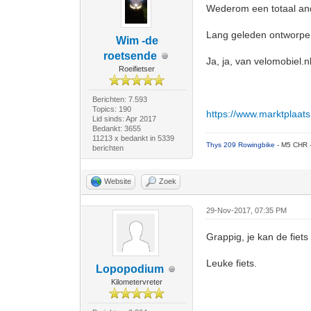
Wederom een totaal and
Lang geleden ontworpe
Wim -de
roetsende
Ja, ja, van velomobiel.nl
Roeifietser
Berichten: 7.593
Topics: 190
https://www.marktplaats
Lid sinds: Apr 2017
Bedankt: 3655
11213 x bedankt in 5339
Thys 209 Rowingbike
- M5 CHR 
berichten
Website
Zoek
29-Nov-2017, 07:35 PM
Grappig, je kan de fiet
Leuke fiets.
Lopopodium
Kilometervreter