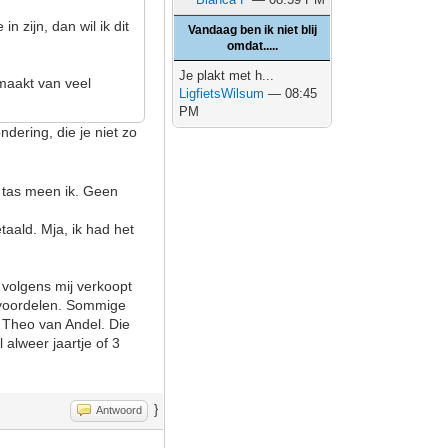
 zijn, dan wil ik dit
Vandaag ben ik niet blij
omdat.....
Je plakt met h...
 maakt van veel
LigfietsWilsum
— 08:45
PM
ndering, die je niet zo
 tas meen ik. Geen
taald. Mja, ik had het
 volgens mij verkoopt
zn voordelen. Sommige
n Theo van Andel. Die
 alweer jaartje of 3
}
Antwoord