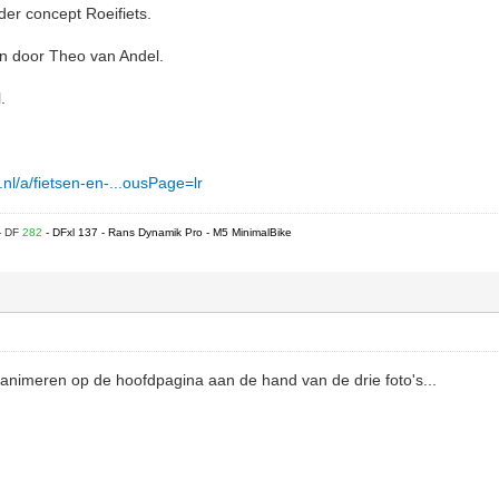
er concept Roeifiets.
n door Theo van Andel.
.
.nl/a/fietsen-en-...ousPage=lr
- DF
282
- DFxl 137 - Rans Dynamik Pro - M5 MinimalBike
s animeren op de hoofdpagina aan de hand van de drie foto's...