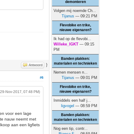
demonteren
Volgen mij noemde Ch...
Tijanus
— 09:21 PM
Flevobike en trike,
nieuwe eigenaren?
Ik had op de flevobi...
Willeke_IGKT
— 09:15
PM
Banden plakken:
materialen en technieken
}
Antwoord
Nemen mensen n...
Tijanus
— 09:01 PM
#6
Flevobike en trike,
nieuwe eigenaren?
(29-Nov-2017, 07:48 PM)
Inmiddels een half j...
ligvogel
— 08:59 PM
sen voor een lage
Banden plakken:
al te nauw neemt met
materialen en technieken
koop aan een ligfiets
Nog een tip, contr...
Bianca F
— 08:59 PM