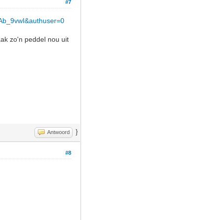
#7
aAb_9vwI&authuser=0
aak zo'n peddel nou uit
}
Antwoord
#8