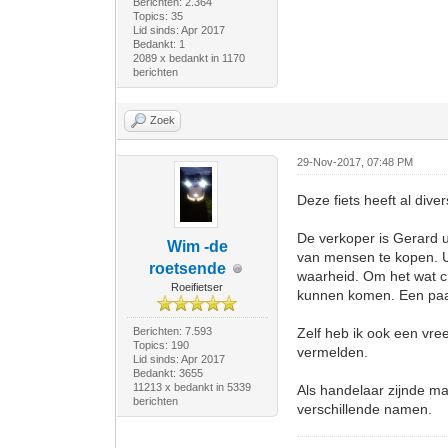
Berichten: 2.364
Topics: 35
Lid sinds: Apr 2017
Bedankt: 1
2089 x bedankt in 1170
berichten
Zoek
29-Nov-2017, 07:48 PM
Deze fiets heeft al dive
De verkoper is Gerard u
Wim -de
van mensen te kopen. Ui
roetsende
waarheid. Om het wat cr
Roeifietser
kunnen komen. Een paar 
Berichten: 7.593
Zelf heb ik ook een vre
Topics: 190
vermelden.
Lid sinds: Apr 2017
Bedankt: 3655
11213 x bedankt in 5339
Als handelaar zijnde mag
berichten
verschillende namen.