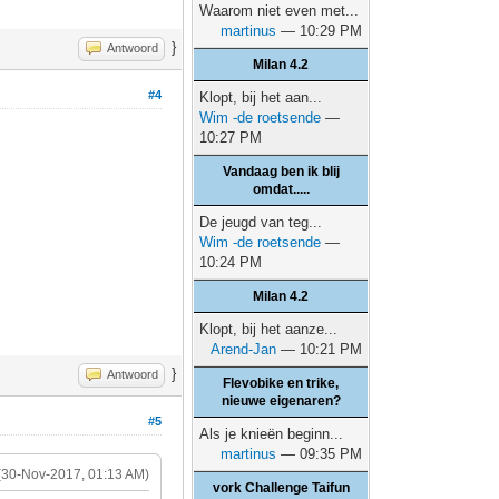
Waarom niet even met...
martinus
— 10:29 PM
}
Antwoord
Milan 4.2
#4
Klopt, bij het aan...
Wim -de roetsende
—
10:27 PM
Vandaag ben ik blij
omdat.....
De jeugd van teg...
Wim -de roetsende
—
10:24 PM
Milan 4.2
Klopt, bij het aanze...
Arend-Jan
— 10:21 PM
}
Antwoord
Flevobike en trike,
nieuwe eigenaren?
#5
Als je knieën beginn...
martinus
— 09:35 PM
(30-Nov-2017, 01:13 AM)
vork Challenge Taifun