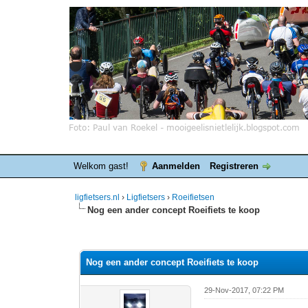
Welkom gast!
Aanmelden
Registreren
ligfietsers.nl
›
Ligfietsers
›
Roeifietsen
Nog een ander concept Roeifiets te koop
0 stemmen - gemiddelde waardering is 0
1
2
3
4
5
Nog een ander concept Roeifiets te koop
29-Nov-2017, 07:22 PM