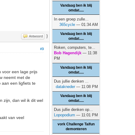
Vandaag ben ik blij
omdat.....
In een groep zulle...
365cycle
— 01:34 AM
Vandaag ben ik blij
}
Antwoord
omdat.....
Roken, computers, te...
#3
Bob Hagendijk
— 11:38
PM
Vandaag ben ik blij
 voor een lage prijs
omdat.....
auw neemt met de
Dus jullie denken ...
aan een ligfiets te
datakneder
— 11:08 PM
Vandaag ben ik blij
ijn, dan wil ik dit wel
omdat.....
Dus jullie denken op...
Lopopodium
— 11:01 PM
aakt van veel
vork Challenge Taifun
demonteren