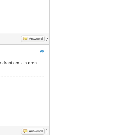
}
Antwoord
#9
 draai om zijn oren
}
Antwoord