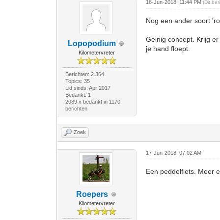
16-Jun-2018, 11:44 PM
(Dit be
Nog een ander soort 'ro
Geinig concept. Krijg e
Lopopodium
je hand floept.
Kilometervreter
Berichten: 2.364
Topics: 35
Lid sinds: Apr 2017
Bedankt: 1
2089 x bedankt in 1170
berichten
Zoek
17-Jun-2018, 07:02 AM
Een peddelfiets. Meer e
Roepers
Kilometervreter