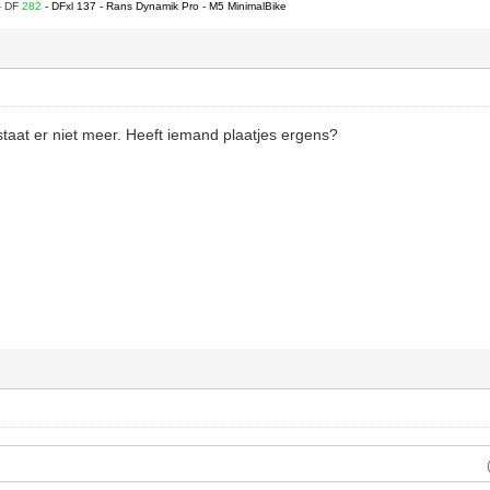
- DF
282
- DFxl 137 - Rans Dynamik Pro - M5 MinimalBike
staat er niet meer. Heeft iemand plaatjes ergens?