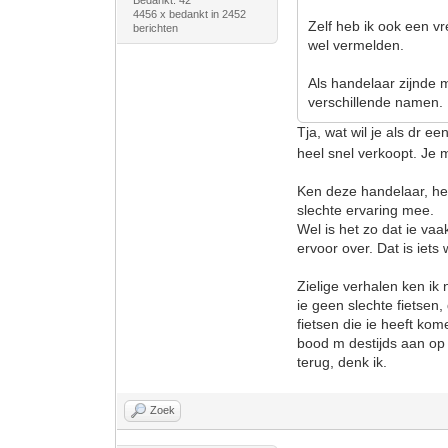
Bedankt: 42
4456 x bedankt in 2452
Zelf heb ik ook een vr
berichten
wel vermelden.
Als handelaar zijnde m
verschillende namen.
Tja, wat wil je als dr e
heel snel verkoopt. Je 
Ken deze handelaar, he
slechte ervaring mee.
Wel is het zo dat ie vaa
ervoor over. Dat is iets
Zielige verhalen ken ik
ie geen slechte fietsen
fietsen die ie heeft ko
bood m destijds aan op l
terug, denk ik.
Zoek